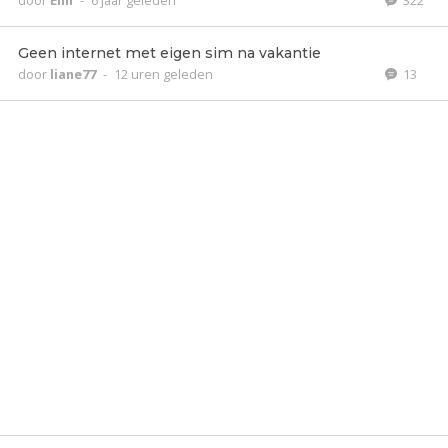
door
Enn
-
6 jaar geleden
322
Geen internet met eigen sim na vakantie
door
liane77
-
12 uren geleden
13