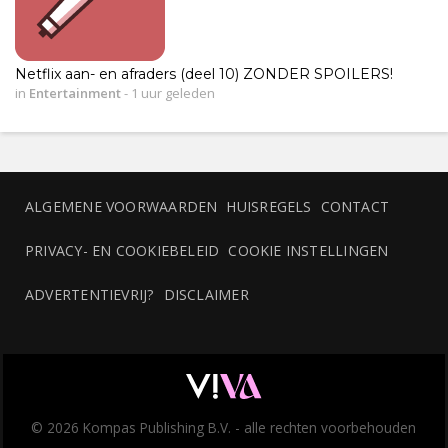
Netflix aan- en afraders (deel 10) ZONDER SPOILERS!
in
Entertainment
-
1 uur geleden
ALGEMENE VOORWAARDEN
HUISREGELS
CONTACT
PRIVACY- EN COOKIEBELEID
COOKIE INSTELLINGEN
ADVERTENTIEVRIJ?
DISCLAIMER
© 2026 Kompas Publishing B.V. - alle rechten voorbehouden