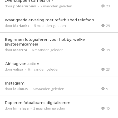
Overstappen camera of ?
door
poldervrouw
-
2 maanden geleden
23
Waar goede ervaring met refurbished telefoon
door
Marianka
-
5 maanden geleden
29
Beginnen fotograferen voor hobby: welke
(systeem)camera
door
Morrrra
-
6 maanden geleden
19
'Air' tag van action
door
valisa
-
6 maanden geleden
23
Instagram
door
loulou39
-
6 maanden geleden
9
Papieren fotoalbums digitaliseren
door
himalaya
-
2 maanden geleden
15