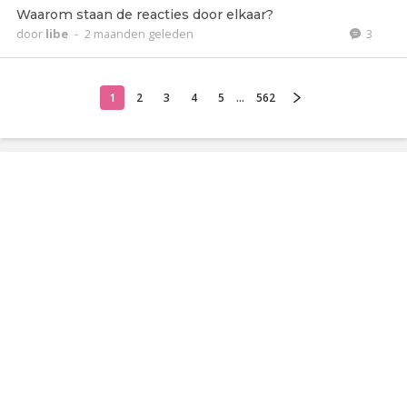
Waarom staan de reacties door elkaar?
door
libe
-
2 maanden geleden
3
1
2
3
4
5
...
562