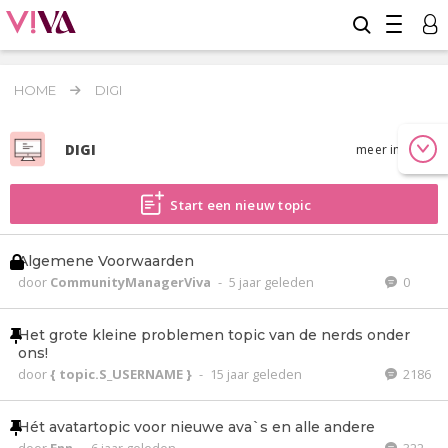
HOME
DIGI
DIGI
meer info
Start een nieuw topic
Algemene Voorwaarden
door
CommunityManagerViva
-
5 jaar geleden
0
Het grote kleine problemen topic van de nerds onder
ons!
door
{ topic.S_USERNAME }
-
15 jaar geleden
2186
Hét avatartopic voor nieuwe ava`s en alle andere