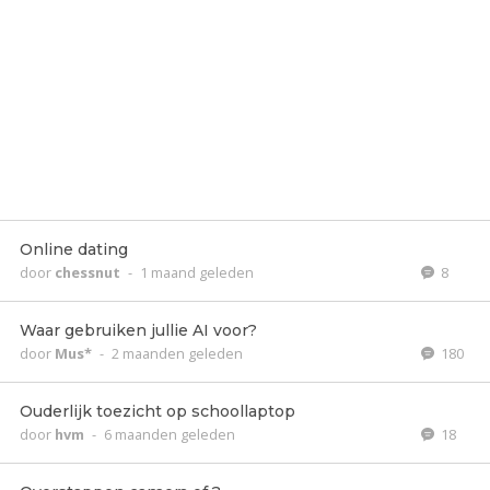
Online dating
door
chessnut
-
1 maand geleden
8
Waar gebruiken jullie AI voor?
door
Mus*
-
2 maanden geleden
180
Ouderlijk toezicht op schoollaptop
door
hvm
-
6 maanden geleden
18