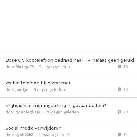
Bose QC koptelefoon bedraad naar TV, helaas geen geluid
door
Mutsje78
-
7 dagen geleden
10
Welke telefoon bij Alzheimer
door
Juultje
-
9 dagen geleden
30
Vrijheid van meningsuiting in gevaar op fora?
door
gonniegijsje
-
28 dagen geleden
38
Social media verwijderen
door
Lyah0202
-
1 maand geleden
34