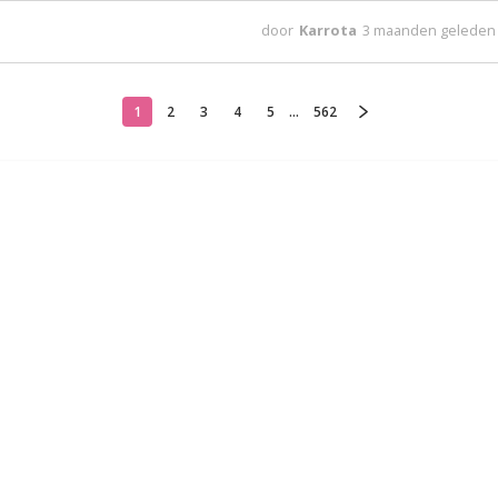
door
Karrota
3 maanden geleden
1
2
3
4
5
...
562