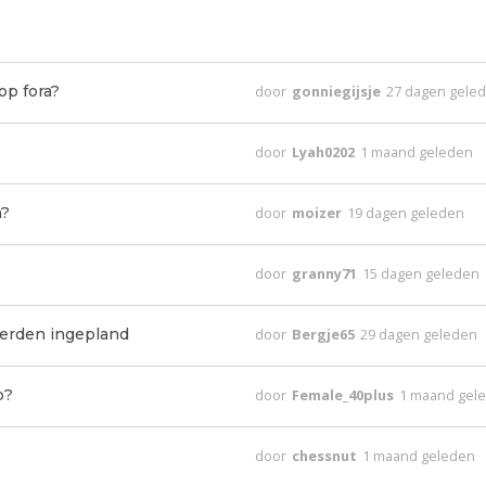
op fora?
door
gonniegijsje
27 dagen gele
door
Lyah0202
1 maand geleden
m?
door
moizer
19 dagen geleden
door
granny71
15 dagen geleden
erden ingepland
door
Bergje65
29 dagen geleden
p?
door
Female_40plus
1 maand gel
door
chessnut
1 maand geleden