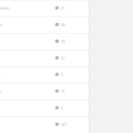
leden
23
en
29
19
23
n
9
n
15
3
167