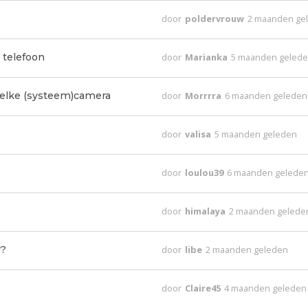
door
poldervrouw
2 maanden ge
 telefoon
door
Marianka
5 maanden geled
welke (systeem)camera
door
Morrrra
6 maanden geleden
door
valisa
5 maanden geleden
door
loulou39
6 maanden gelede
door
himalaya
2 maanden gelede
r?
door
libe
2 maanden geleden
door
Claire45
4 maanden geleden