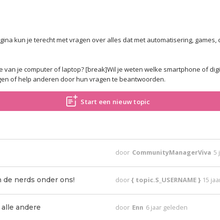
ina kun je terecht met vragen over alles dat met automatisering, games, c
van je computer of laptop? [break]Wil je weten welke smartphone of digi
ragen of help anderen door hun vragen te beantwoorden.
Start een nieuw topic
door
CommunityManagerViva
5 
 de nerds onder ons!
door
{ topic.S_USERNAME }
15 ja
 alle andere
door
Enn
6 jaar geleden