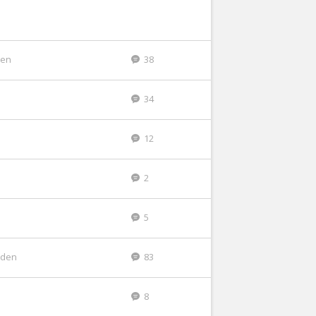
den
38
34
12
2
5
eden
83
8