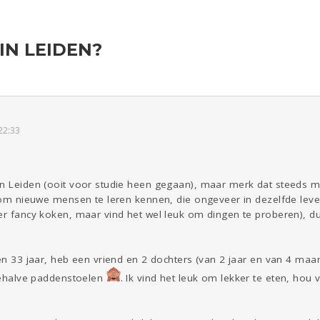
IN LEIDEN?
Reizen
Seks
Coronavirus
COVID-19
ld & Recht
Gezondheid
Overig
22:33
Eten
Mode &
Zwanger
Psyche
Beauty
Kinderen
Digi
in Leiden (ooit voor studie heen gegaan), maar merk dat steeds 
Viva zoekt
Aangeboden
Gevraagd
Horen
Zien
k om nieuwe mensen te leren kennen, die ongeveer in dezelfde leve
er fancy koken, maar vind het wel leuk om dingen te proberen), dus 
Doen
ben 33 jaar, heb een vriend en 2 dochters (van 2 jaar en van 4 maan
 behalve paddenstoelen
. Ik vind het leuk om lekker te eten, hou