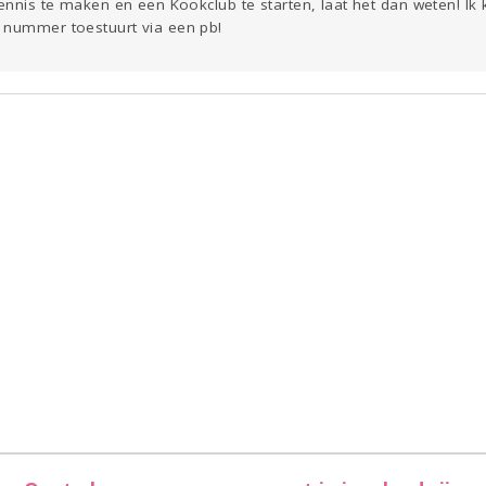
kennis te maken en een Kookclub te starten, laat het dan weten! I
 nummer toestuurt via een pb!