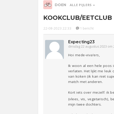
DOEN
ALLE PIJLERS
KOOKCLUB/EETCLUB 
22-08-2023 22:33
1 bericht
Relaties
Werk &
Ge
Studie
Expecting23
dinsdag 22 augustus 2023 om 
Lijf & Lijn
Hoi mede-viva’ers,
Entertainment
Ik woon al een hele poos 
Sport
Contact
verlaten. Het lijkt me leu
van koken (ik kan niet sup
match met anderen.
Kort iets over mezelf: ik 
(vlees, vis, vegetarisch),
mijn twee dochters.