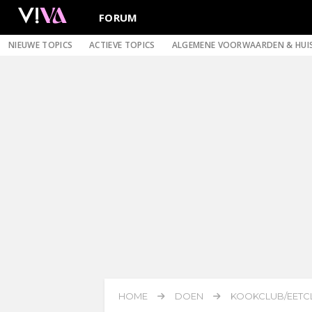
FORUM
NIEUWE TOPICS
ACTIEVE TOPICS
ALGEMENE VOORWAARDEN & HUI
HOME
DOEN
KOOKCLUB/EETCL