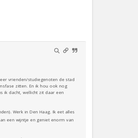
Actueel
Oekraïne
Thuis
Klussen
meer vrienden/studiegenoten de stad
nsfase zitten. En ik hou ook nog
ik dacht, wellicht zit daar een
Lezen
den). Werk in Den Haag. Ik eet alles
 van een wijntje en geniet enorm van