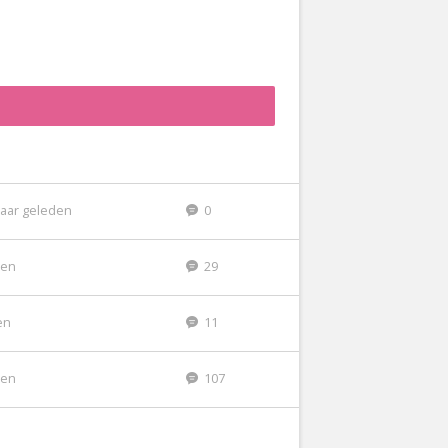
jaar geleden
0
den
29
en
11
den
107