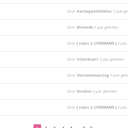
door
Aardappelislekker
5 jaar g
door
Bloem9x
5 jaar geleden
door
{ topic.S_USERNAME }
5 jaa
door
Schatkaart
5 jaar geleden
door
Hetisniewaarzeg
5 jaar ge
door
Noalien
5 jaar geleden
door
{ topic.S_USERNAME }
5 jaa