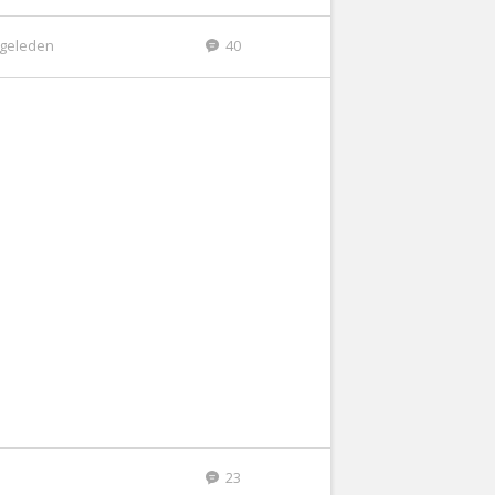
r geleden
40
23