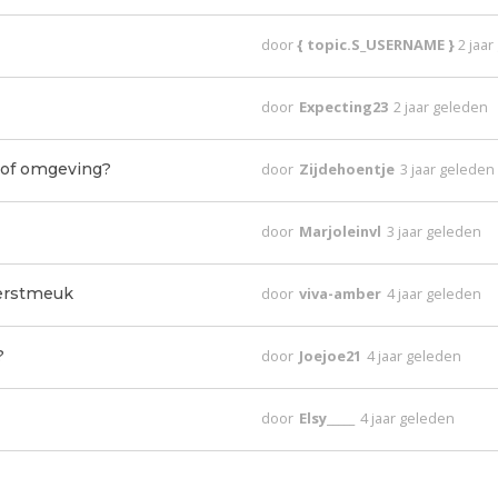
door
{ topic.S_USERNAME }
2 jaa
door
Expecting23
2 jaar geleden
 of omgeving?
door
Zijdehoentje
3 jaar geleden
door
Marjoleinvl
3 jaar geleden
kerstmeuk
door
viva-amber
4 jaar geleden
?
door
Joejoe21
4 jaar geleden
door
Elsy_____
4 jaar geleden