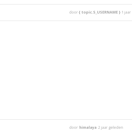
door
{ topic.S_USERNAME }
1 jaa
door
himalaya
2 jaar geleden