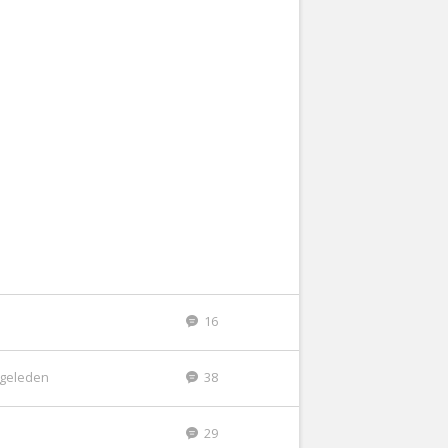
16
r geleden
38
29