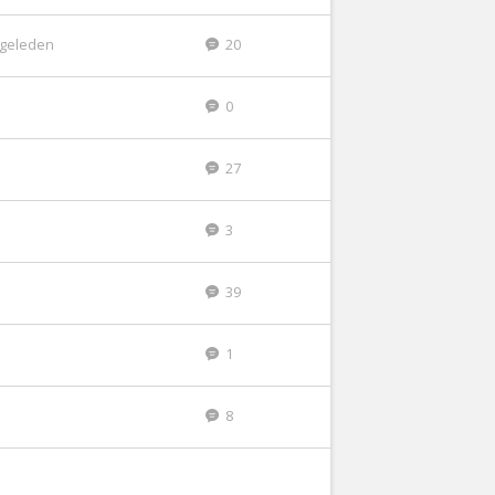
r geleden
20
0
27
3
39
1
8