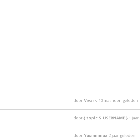
door
Vivark
10 maanden geleden
door
{ topic.S_USERNAME }
1 jaa
door
Yasminmax
2 jaar geleden