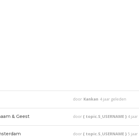
door
Kankan
4 jaar geleden
haam & Geest
door
{ topic.S_USERNAME }
4 jaa
Amsterdam
door
{ topic.S_USERNAME }
5 jaa