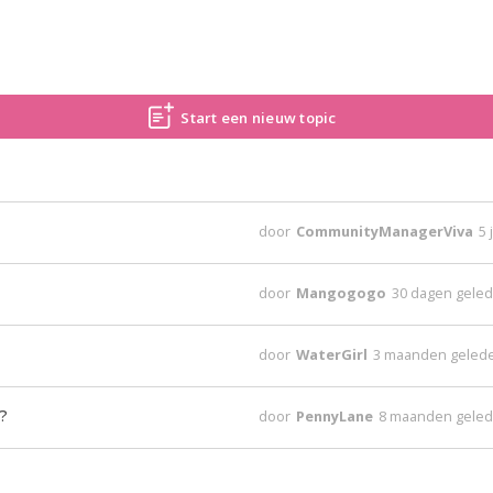
Start een nieuw topic
door
CommunityManagerViva
5 
door
Mangogogo
30 dagen gele
door
WaterGirl
3 maanden geled
?
door
PennyLane
8 maanden gele