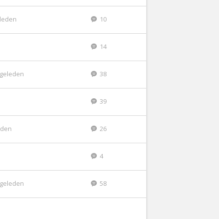
eleden
10
14
r geleden
38
39
leden
26
4
r geleden
58