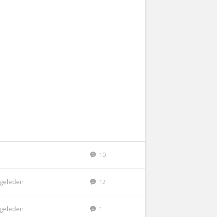
10
r geleden
12
r geleden
1