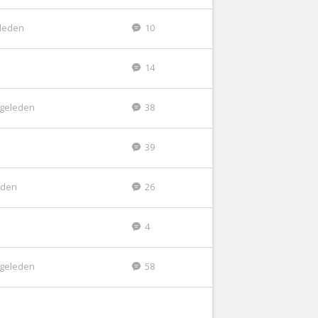
eleden
10
14
r geleden
38
39
leden
26
4
r geleden
58