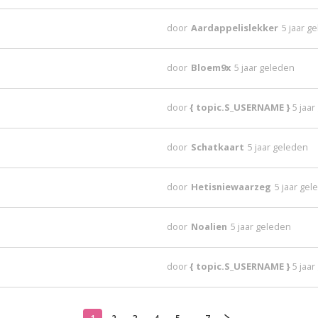
door
Aardappelislekker
5 jaar g
door
Bloem9x
5 jaar geleden
door
{ topic.S_USERNAME }
5 jaa
door
Schatkaart
5 jaar geleden
door
Hetisniewaarzeg
5 jaar ge
door
Noalien
5 jaar geleden
door
{ topic.S_USERNAME }
5 jaa