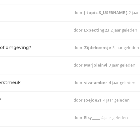
door
{ topic.S_USERNAME }
2 jaa
door
Expecting23
2 jaar geleden
 of omgeving?
door
Zijdehoentje
3 jaar geleden
door
Marjoleinvl
3 jaar geleden
kerstmeuk
door
viva-amber
4 jaar geleden
?
door
Joejoe21
4 jaar geleden
door
Elsy_____
4 jaar geleden