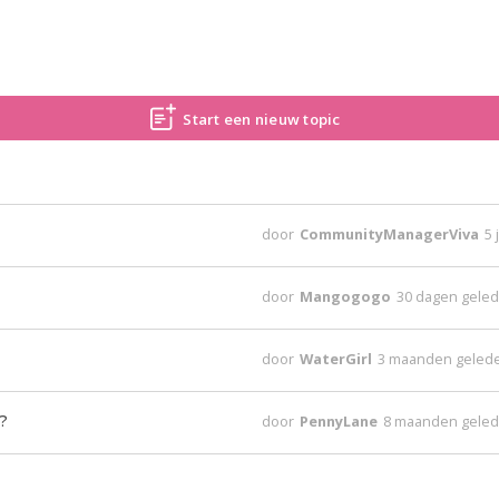
Start een nieuw topic
door
CommunityManagerViva
5 
door
Mangogogo
30 dagen gele
door
WaterGirl
3 maanden geled
?
door
PennyLane
8 maanden gele