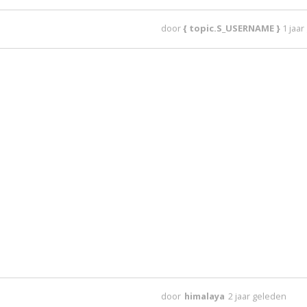
door
{ topic.S_USERNAME }
1 jaa
door
himalaya
2 jaar geleden