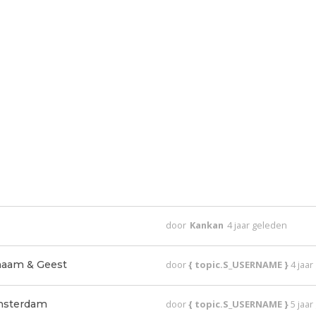
door
Kankan
4 jaar geleden
haam & Geest
door
{ topic.S_USERNAME }
4 jaa
Amsterdam
door
{ topic.S_USERNAME }
5 jaa