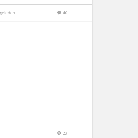
r geleden
40
23