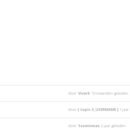
door
Vivark
10 maanden geleden
door
{ topic.S_USERNAME }
1 jaa
door
Yasminmax
2 jaar geleden