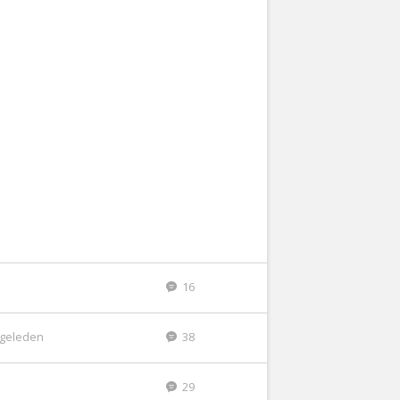
16
r geleden
38
29