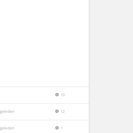
10
r geleden
12
r geleden
1