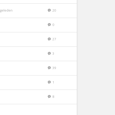
r geleden
20
0
27
3
39
1
8