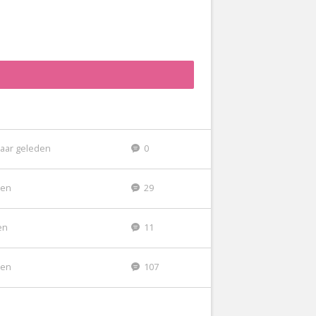
jaar geleden
0
den
29
en
11
den
107