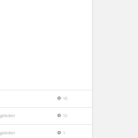
10
r geleden
12
r geleden
1