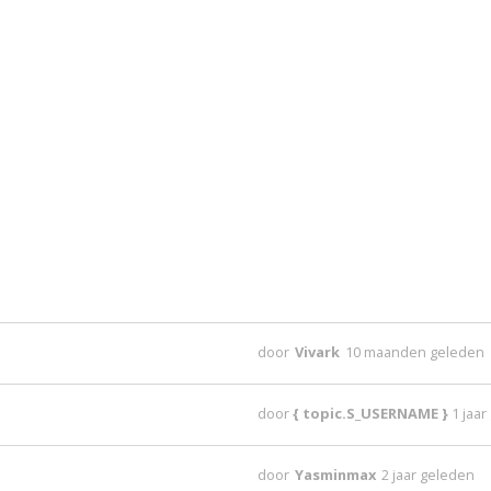
door
Vivark
10 maanden geleden
door
{ topic.S_USERNAME }
1 jaa
door
Yasminmax
2 jaar geleden