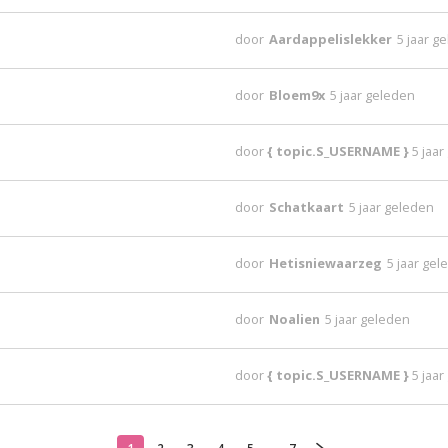
door
Aardappelislekker
5 jaar g
door
Bloem9x
5 jaar geleden
door
{ topic.S_USERNAME }
5 jaa
door
Schatkaart
5 jaar geleden
door
Hetisniewaarzeg
5 jaar ge
door
Noalien
5 jaar geleden
door
{ topic.S_USERNAME }
5 jaa