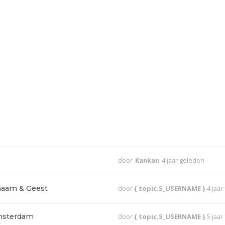
door
Kankan
4 jaar geleden
haam & Geest
door
{ topic.S_USERNAME }
4 jaa
Amsterdam
door
{ topic.S_USERNAME }
5 jaa