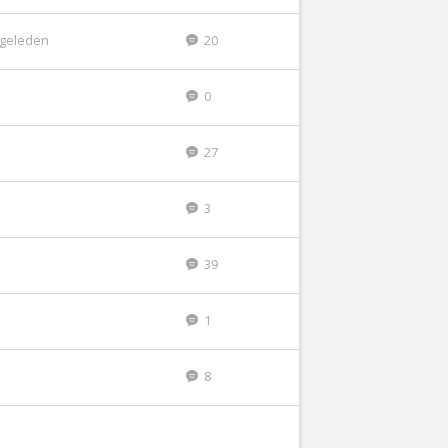
r geleden
20
0
27
3
39
1
8