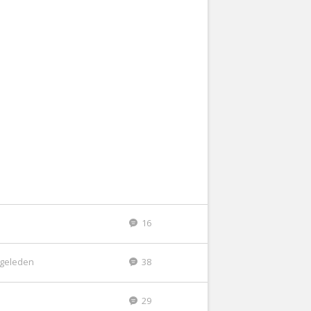
16
r geleden
38
29