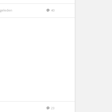
r geleden
40
23