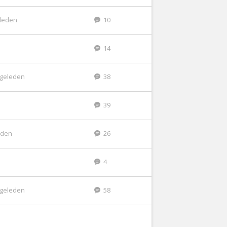
eleden
10
14
r geleden
38
39
leden
26
4
r geleden
58