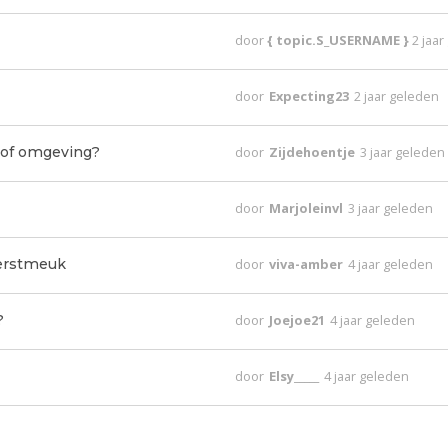
door
{ topic.S_USERNAME }
2 jaa
door
Expecting23
2 jaar geleden
 of omgeving?
door
Zijdehoentje
3 jaar geleden
door
Marjoleinvl
3 jaar geleden
kerstmeuk
door
viva-amber
4 jaar geleden
?
door
Joejoe21
4 jaar geleden
door
Elsy_____
4 jaar geleden