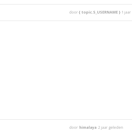
door
{ topic.S_USERNAME }
1 jaa
door
himalaya
2 jaar geleden