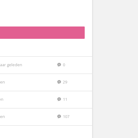
jaar geleden
0
den
29
en
11
den
107