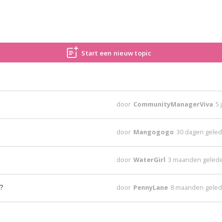
Start een nieuw topic
door
CommunityManagerViva
5 
door
Mangogogo
30 dagen gele
door
WaterGirl
3 maanden geled
?
door
PennyLane
8 maanden gele