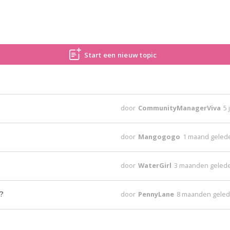
Start een nieuw topic
door
CommunityManagerViva
5 
door
Mangogogo
1 maand geled
door
WaterGirl
3 maanden geled
?
door
PennyLane
8 maanden gele