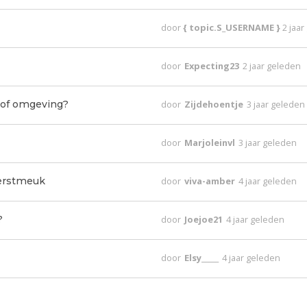
door
{ topic.S_USERNAME }
2 jaa
door
Expecting23
2 jaar geleden
 of omgeving?
door
Zijdehoentje
3 jaar geleden
door
Marjoleinvl
3 jaar geleden
kerstmeuk
door
viva-amber
4 jaar geleden
?
door
Joejoe21
4 jaar geleden
door
Elsy_____
4 jaar geleden