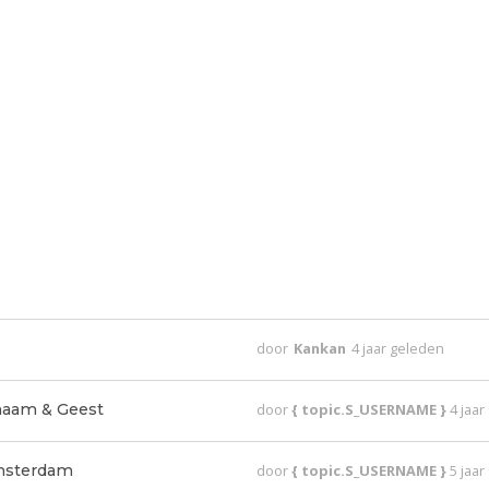
door
Kankan
4 jaar geleden
haam & Geest
door
{ topic.S_USERNAME }
4 jaa
Amsterdam
door
{ topic.S_USERNAME }
5 jaa