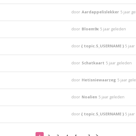
door
Aardappelislekker
5 jaar g
door
Bloem9x
5 jaar geleden
door
{ topic.S_USERNAME }
5 jaa
door
Schatkaart
5 jaar geleden
door
Hetisniewaarzeg
5 jaar ge
door
Noalien
5 jaar geleden
door
{ topic.S_USERNAME }
5 jaa