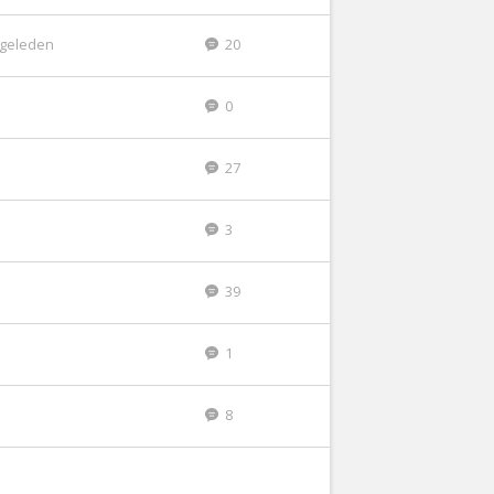
r geleden
20
0
27
3
39
1
8