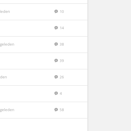
eleden
10
14
r geleden
38
39
leden
26
4
r geleden
58