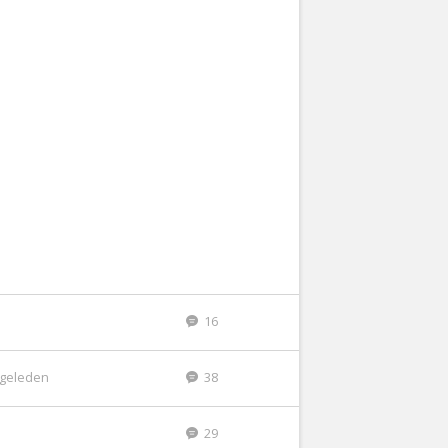
16
r geleden
38
29