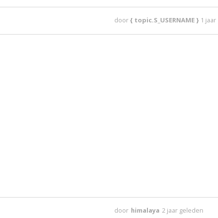
door
{ topic.S_USERNAME }
1 jaa
door
himalaya
2 jaar geleden