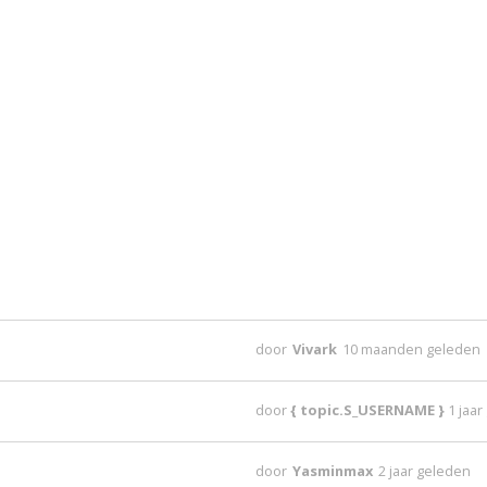
door
Vivark
10 maanden geleden
door
{ topic.S_USERNAME }
1 jaa
door
Yasminmax
2 jaar geleden