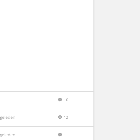
10
r geleden
12
r geleden
1