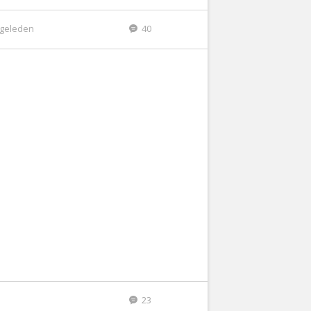
r geleden
40
23