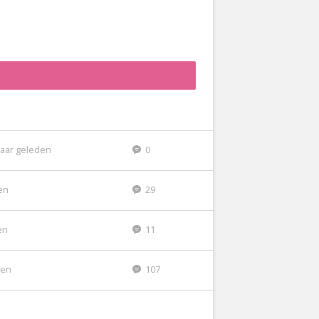
jaar geleden
0
en
29
en
11
den
107