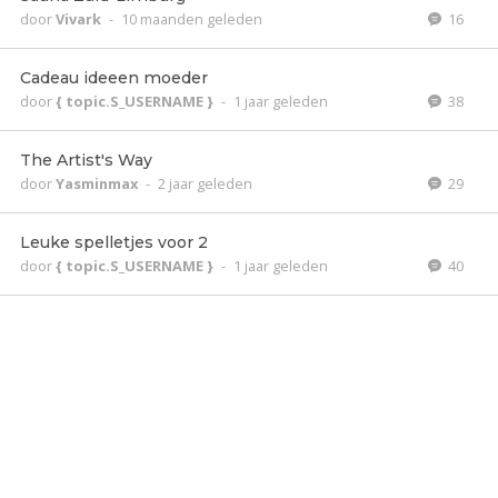
door
Vivark
-
10 maanden geleden
16
Cadeau ideeen moeder
door
{ topic.S_USERNAME }
-
1 jaar geleden
38
The Artist's Way
door
Yasminmax
-
2 jaar geleden
29
Leuke spelletjes voor 2
door
{ topic.S_USERNAME }
-
1 jaar geleden
40