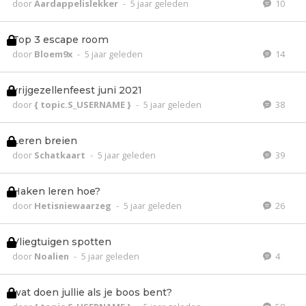
door
Aardappelislekker
-
5 jaar geleden
10
Top 3 escape room
door
Bloem9x
-
5 jaar geleden
14
vrijgezellenfeest juni 2021
door
{ topic.S_USERNAME }
-
5 jaar geleden
38
Leren breien
door
Schatkaart
-
5 jaar geleden
39
Haken leren hoe?
door
Hetisniewaarzeg
-
5 jaar geleden
26
Vliegtuigen spotten
door
Noalien
-
5 jaar geleden
4
wat doen jullie als je boos bent?