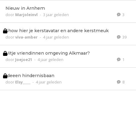
Nieuw in Arnhem
door
Marjoleinvl
-
3 jaar geleden
3
Show hier je kerstavatar en andere kerstmeuk
door
viva-amber
-
4 jaar geleden
39
Uitje vriendinnen omgeving Alkmaar?
door
Joejoe21
-
4 jaar geleden
1
Ideeen hindernisbaan
door
Elsy_____
-
4 jaar geleden
8