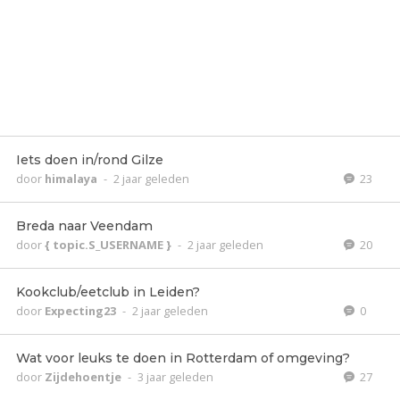
Iets doen in/rond Gilze
door
himalaya
-
2 jaar geleden
23
Breda naar Veendam
door
{ topic.S_USERNAME }
-
2 jaar geleden
20
Kookclub/eetclub in Leiden?
door
Expecting23
-
2 jaar geleden
0
Wat voor leuks te doen in Rotterdam of omgeving?
door
Zijdehoentje
-
3 jaar geleden
27