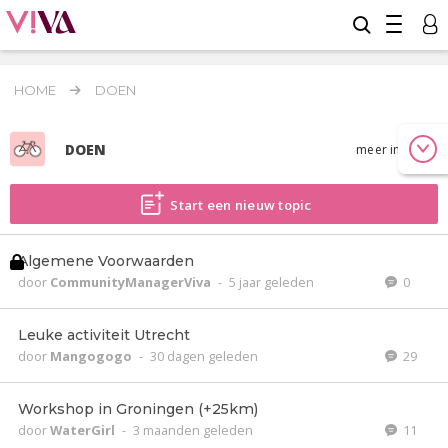
HOME
DOEN
DOEN
meer info
Start een nieuw topic
Algemene Voorwaarden
door
CommunityManagerViva
-
5 jaar geleden
0
Leuke activiteit Utrecht
door
Mangogogo
-
30 dagen geleden
29
Workshop in Groningen (+25km)
door
WaterGirl
-
3 maanden geleden
11