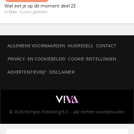
Wat eet je op dit moment deel 23
in
Eten
-
6 uren geleden
ALGEMENE VOORWAARDEN
HUISREGELS
CONTACT
PRIVACY- EN COOKIEBELEID
COOKIE INSTELLINGEN
ADVERTENTIEVRIJ?
DISCLAIMER
© 2026 Kompas Publishing B.V. - alle rechten voorbehouden