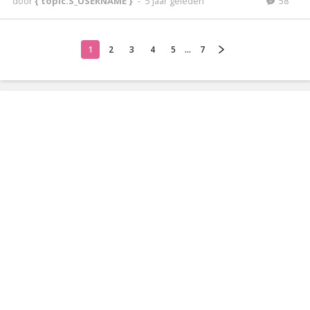
door
{ topic.S_USERNAME }
-
5 jaar geleden
58
1
2
3
4
5
...
7