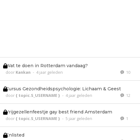
Wat te doen in Rotterdam vandaag?
door
Kankan
-
4 jaar geleden
10
Cursus Gezondheidspsychologie: Lichaam & Geest
door
{ topic.S_USERNAME }
-
4 jaar geleden
12
Vrijgezellenfeestje gay best friend Amsterdam
door
{ topic.S_USERNAME }
-
5 jaar geleden
1
Enlisted