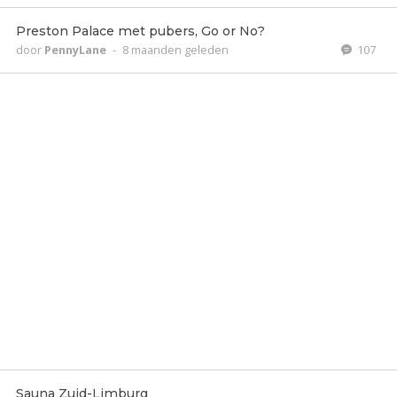
Preston Palace met pubers, Go or No?
door
PennyLane
-
8 maanden geleden
107
Sauna Zuid-Limburg