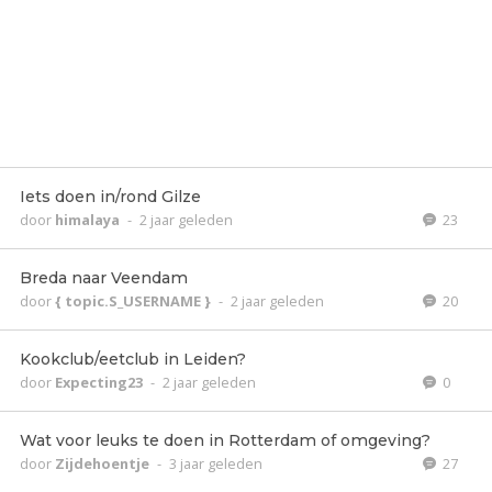
Iets doen in/rond Gilze
door
himalaya
-
2 jaar geleden
23
Breda naar Veendam
door
{ topic.S_USERNAME }
-
2 jaar geleden
20
Kookclub/eetclub in Leiden?
door
Expecting23
-
2 jaar geleden
0
Wat voor leuks te doen in Rotterdam of omgeving?
door
Zijdehoentje
-
3 jaar geleden
27