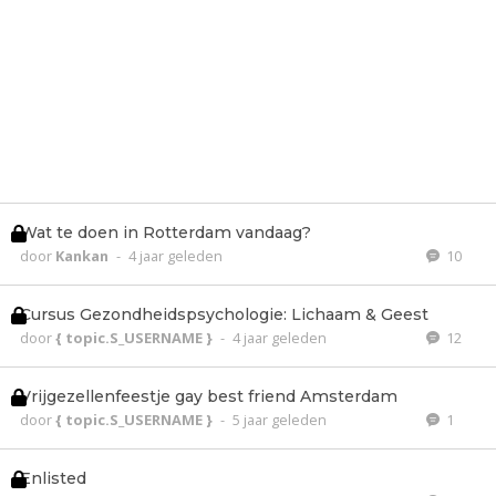
Wat te doen in Rotterdam vandaag?
door
Kankan
-
4 jaar geleden
10
Cursus Gezondheidspsychologie: Lichaam & Geest
door
{ topic.S_USERNAME }
-
4 jaar geleden
12
Vrijgezellenfeestje gay best friend Amsterdam
door
{ topic.S_USERNAME }
-
5 jaar geleden
1
Enlisted