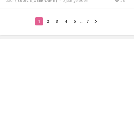
door
{ topic.S_USERNAME }
-
5 jaar geleden
58
1
2
3
4
5
...
7