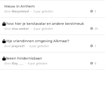
Nieuw in Arnhem
door
Marjoleinvl
-
3 jaar geleden
3
Show hier je kerstavatar en andere kerstmeuk
door
viva-amber
-
4 jaar geleden
39
Uitje vriendinnen omgeving Alkmaar?
door
Joejoe21
-
4 jaar geleden
1
Ideeen hindernisbaan
door
Elsy_____
-
4 jaar geleden
8