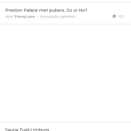
Preston Palace met pubers, Go or No?
door
PennyLane
-
8 maanden geleden
107
Sauna Zuid-Limburg