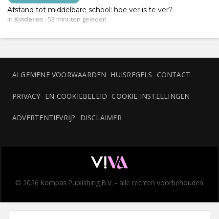
Afstand tot middelbare school: hoe ver is te ver?
in
Kinderen
-
53 minuten geleden
ALGEMENE VOORWAARDEN
HUISREGELS
CONTACT
PRIVACY- EN COOKIEBELEID
COOKIE INSTELLINGEN
ADVERTENTIEVRIJ?
DISCLAIMER
© 2026 Kompas Publishing B.V. - alle rechten voorbehouden