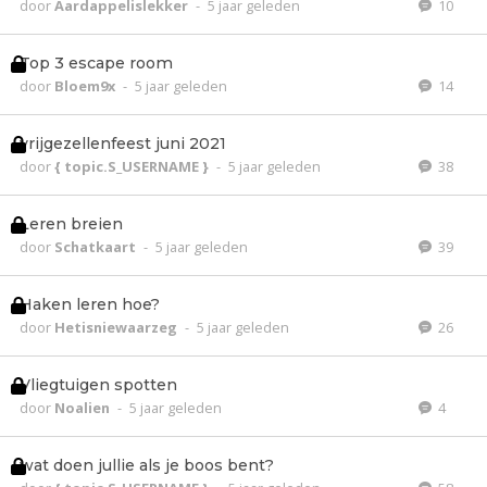
door
Aardappelislekker
-
5 jaar geleden
10
Top 3 escape room
door
Bloem9x
-
5 jaar geleden
14
vrijgezellenfeest juni 2021
door
{ topic.S_USERNAME }
-
5 jaar geleden
38
Leren breien
door
Schatkaart
-
5 jaar geleden
39
Haken leren hoe?
door
Hetisniewaarzeg
-
5 jaar geleden
26
Vliegtuigen spotten
door
Noalien
-
5 jaar geleden
4
wat doen jullie als je boos bent?