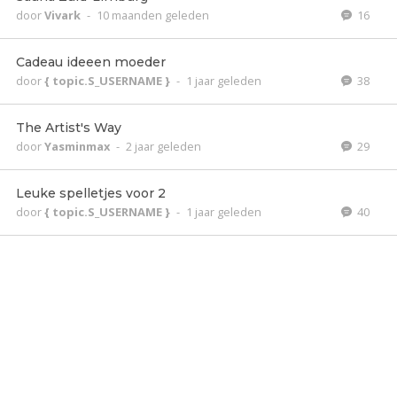
door
Vivark
-
10 maanden geleden
16
Cadeau ideeen moeder
door
{ topic.S_USERNAME }
-
1 jaar geleden
38
The Artist's Way
door
Yasminmax
-
2 jaar geleden
29
Leuke spelletjes voor 2
door
{ topic.S_USERNAME }
-
1 jaar geleden
40