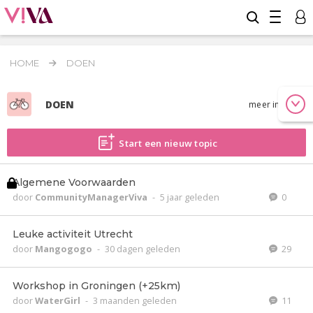
HOME
DOEN
DOEN
meer info
Start een nieuw topic
Algemene Voorwaarden
door
CommunityManagerViva
-
5 jaar geleden
0
Leuke activiteit Utrecht
door
Mangogogo
-
30 dagen geleden
29
Workshop in Groningen (+25km)
door
WaterGirl
-
3 maanden geleden
11