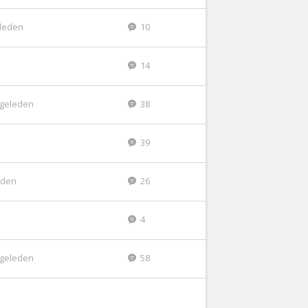
eleden
10
14
r geleden
38
39
leden
26
4
r geleden
58