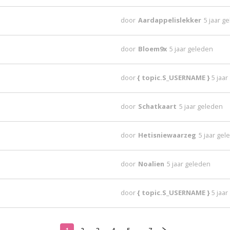
door
Aardappelislekker
5 jaar g
door
Bloem9x
5 jaar geleden
door
{ topic.S_USERNAME }
5 jaa
door
Schatkaart
5 jaar geleden
door
Hetisniewaarzeg
5 jaar ge
door
Noalien
5 jaar geleden
door
{ topic.S_USERNAME }
5 jaa