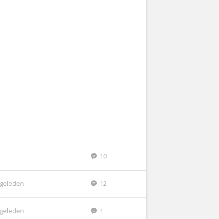
10
r geleden
12
r geleden
1