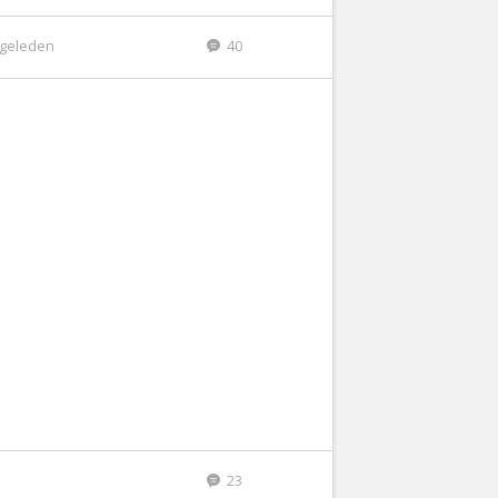
r geleden
40
23