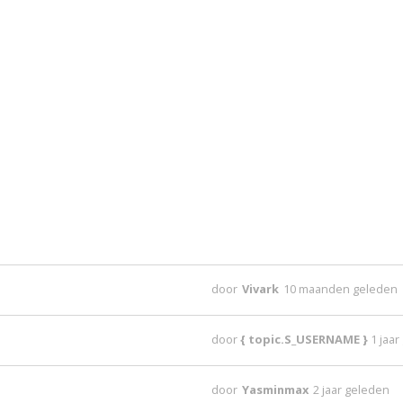
door
Vivark
10 maanden geleden
door
{ topic.S_USERNAME }
1 jaa
door
Yasminmax
2 jaar geleden