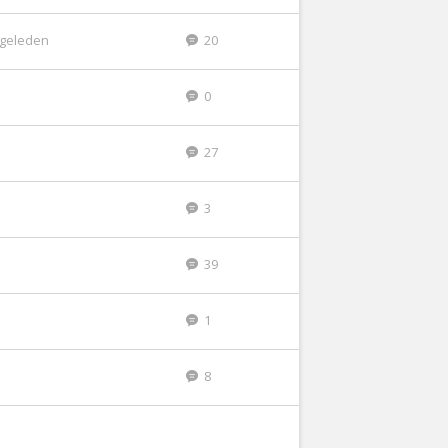
r geleden
20
0
27
3
39
1
8