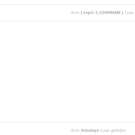
door
{ topic.S_USERNAME }
1 jaa
door
himalaya
2 jaar geleden