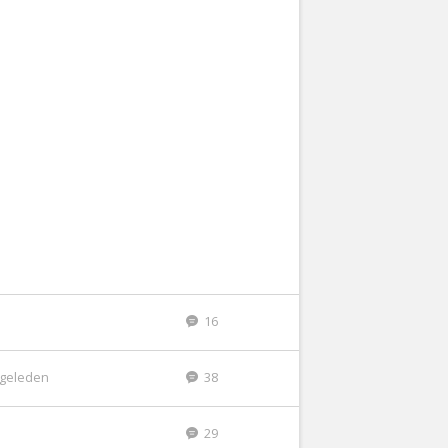
16
r geleden
38
29