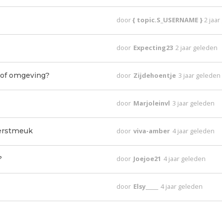
door
{ topic.S_USERNAME }
2 jaa
door
Expecting23
2 jaar geleden
 of omgeving?
door
Zijdehoentje
3 jaar geleden
door
Marjoleinvl
3 jaar geleden
kerstmeuk
door
viva-amber
4 jaar geleden
?
door
Joejoe21
4 jaar geleden
door
Elsy_____
4 jaar geleden