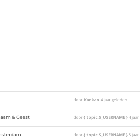
door
Kankan
4 jaar geleden
haam & Geest
door
{ topic.S_USERNAME }
4 jaa
Amsterdam
door
{ topic.S_USERNAME }
5 jaa