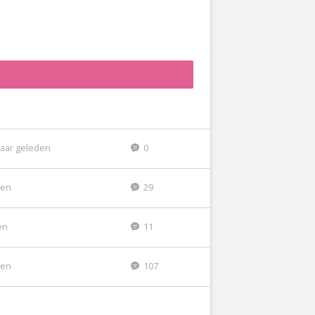
jaar geleden
0
den
29
en
11
den
107