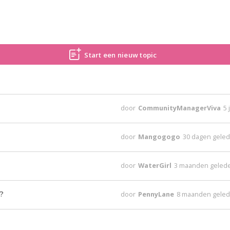
Start een nieuw topic
door
CommunityManagerViva
5 
door
Mangogogo
30 dagen gele
door
WaterGirl
3 maanden geled
?
door
PennyLane
8 maanden gele