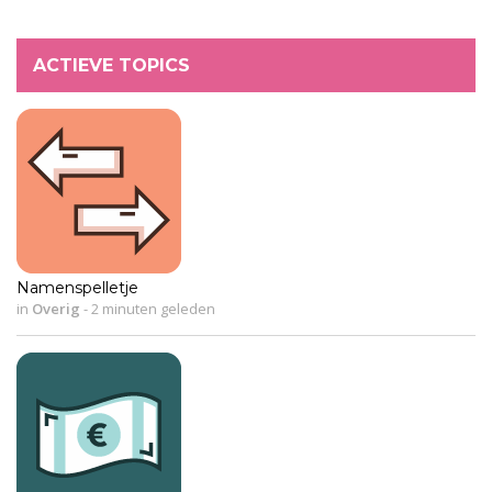
ACTIEVE TOPICS
Namenspelletje
in
Overig
-
2 minuten geleden