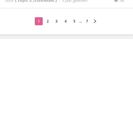
door
{ topic.S_USERNAME }
-
5 jaar geleden
58
1
2
3
4
5
...
7