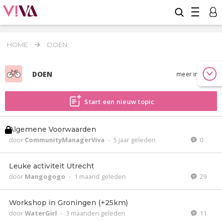
HOME
DOEN
DOEN
meer info
Start een nieuw topic
Algemene Voorwaarden
door
CommunityManagerViva
-
5 jaar geleden
0
Leuke activiteit Utrecht
door
Mangogogo
-
1 maand geleden
29
Workshop in Groningen (+25km)
door
WaterGirl
-
3 maanden geleden
11