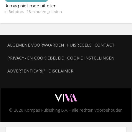
Ik mag niet mee uit eten
in
Relaties
-
18 minuten geleden
ALGEMENE VOORWAARDEN
HUISREGELS
CONTACT
PRIVACY- EN COOKIEBELEID
COOKIE INSTELLINGEN
ADVERTENTIEVRIJ?
DISCLAIMER
© 2026 Kompas Publishing B.V. - alle rechten voorbehouden