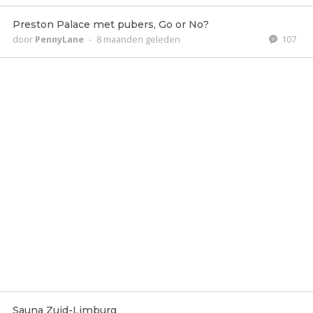
Preston Palace met pubers, Go or No?
door
PennyLane
-
8 maanden geleden
107
Sauna Zuid-Limburg