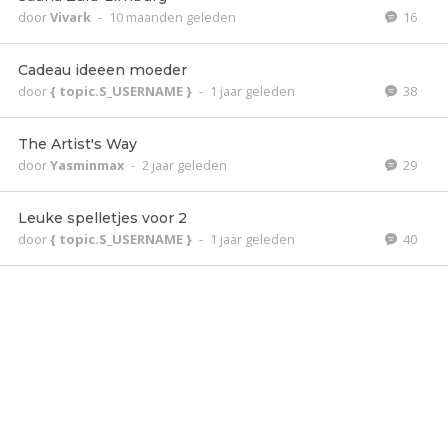
door
Vivark
-
10 maanden geleden
16
Cadeau ideeen moeder
door
{ topic.S_USERNAME }
-
1 jaar geleden
38
The Artist's Way
door
Yasminmax
-
2 jaar geleden
29
Leuke spelletjes voor 2
door
{ topic.S_USERNAME }
-
1 jaar geleden
40