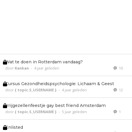
Wat te doen in Rotterdam vandaag?
door
Kankan
-
4 jaar geleden
10
Cursus Gezondheidspsychologie: Lichaam & Geest
door
{ topic.S_USERNAME }
-
4 jaar geleden
12
Vrijgezellenfeestje gay best friend Amsterdam
door
{ topic.S_USERNAME }
-
5 jaar geleden
1
Enlisted