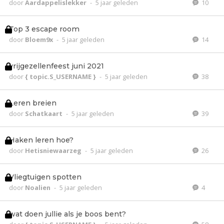
door
Aardappelislekker
-
5 jaar geleden
10
Top 3 escape room
door
Bloem9x
-
5 jaar geleden
14
vrijgezellenfeest juni 2021
door
{ topic.S_USERNAME }
-
5 jaar geleden
38
Leren breien
door
Schatkaart
-
5 jaar geleden
39
Haken leren hoe?
door
Hetisniewaarzeg
-
5 jaar geleden
26
Vliegtuigen spotten
door
Noalien
-
5 jaar geleden
4
wat doen jullie als je boos bent?