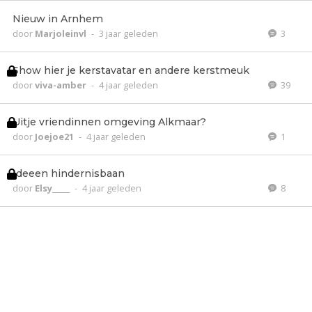
Nieuw in Arnhem
door
Marjoleinvl
-
3 jaar geleden
3
Show hier je kerstavatar en andere kerstmeuk
door
viva-amber
-
4 jaar geleden
39
Uitje vriendinnen omgeving Alkmaar?
door
Joejoe21
-
4 jaar geleden
1
Ideeen hindernisbaan
door
Elsy_____
-
4 jaar geleden
8