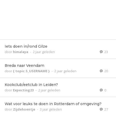
Iets doen in/rond Gilze
door
himalaya
-
2 jaar geleden
23
Breda naar Veendam
door
{ topic.S_USERNAME }
-
2 jaar geleden
20
Kookclub/eetclub in Leiden?
door
Expecting23
-
2 jaar geleden
0
Wat voor leuks te doen in Rotterdam of omgeving?
door
Zijdehoentje
-
3 jaar geleden
27