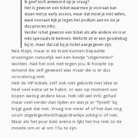
Ik geef toch antwoord op je vraag?
Het is gewoon een ticket waarmee je vooraan kan
staan met je early access, maar dat moet je niet willen,
want vooraan kijk je tegen het podium aan en zie je
dus precies niks.
Verder is het gewoon een ticket als alle andere en is er
niks speciaals te beleven. Wellicht zit er een goodiebag
bij in, maar dat zal bij je ticket aangegeven zijn.
Nee klopt, maar in de krant kunnen bepaalde
ervaringen natuurlijk wel een beetje “uitgemeten”
worden. Had het ook niet tegen jou. Ik hoopte op
iemand die zelf geweest was maar die is er dus
vooralsnog niet.
Heb de VIP-tickets zelf ook niet gekocht met idee er
heel veel extra uit te halen, er was op moment van
kopen weinig andere keus. Heb idd wel info gehad
maar veel verder dan tijden en wat je er “fysiek” bij
krijgt gaat dat niet. Vroeg me meer af of het dan nog
soort zitgelegenheid/hapje/drankje achtig is of niet.
Maar als het puur kale arena is lijkt het me niet zo de
moeite om er al om 15u te zijn.