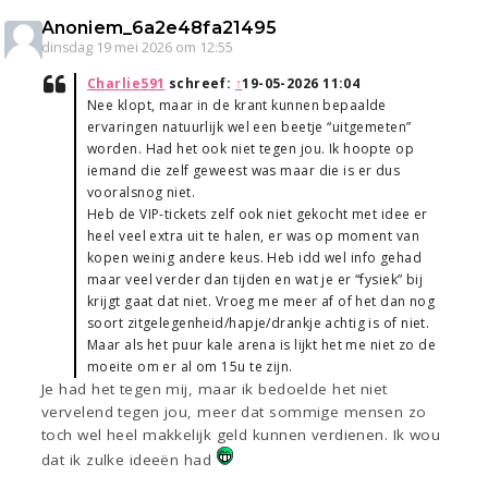
Anoniem_6a2e48fa21495
dinsdag 19 mei 2026 om 12:55
Charlie591
schreef:
↑
19-05-2026 11:04
Nee klopt, maar in de krant kunnen bepaalde
ervaringen natuurlijk wel een beetje “uitgemeten”
worden. Had het ook niet tegen jou. Ik hoopte op
iemand die zelf geweest was maar die is er dus
vooralsnog niet.
Heb de VIP-tickets zelf ook niet gekocht met idee er
heel veel extra uit te halen, er was op moment van
kopen weinig andere keus. Heb idd wel info gehad
maar veel verder dan tijden en wat je er “fysiek” bij
krijgt gaat dat niet. Vroeg me meer af of het dan nog
soort zitgelegenheid/hapje/drankje achtig is of niet.
Maar als het puur kale arena is lijkt het me niet zo de
moeite om er al om 15u te zijn.
Je had het tegen mij, maar ik bedoelde het niet
vervelend tegen jou, meer dat sommige mensen zo
toch wel heel makkelijk geld kunnen verdienen. Ik wou
dat ik zulke ideeën had