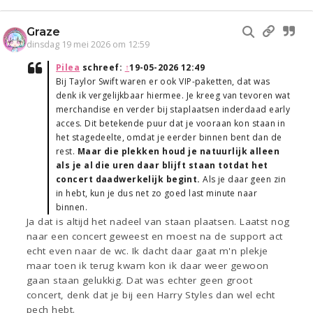
Graze
dinsdag 19 mei 2026 om 12:59
Pilea
schreef:
↑
19-05-2026 12:49
Bij Taylor Swift waren er ook VIP-paketten, dat was
denk ik vergelijkbaar hiermee. Je kreeg van tevoren wat
merchandise en verder bij staplaatsen inderdaad early
acces. Dit betekende puur dat je vooraan kon staan in
het stagedeelte, omdat je eerder binnen bent dan de
rest.
Maar die plekken houd je natuurlijk alleen
als je al die uren daar blijft staan totdat het
concert daadwerkelijk begint.
Als je daar geen zin
in hebt, kun je dus net zo goed last minute naar
binnen.
Ja dat is altijd het nadeel van staan plaatsen. Laatst nog
naar een concert geweest en moest na de support act
echt even naar de wc. Ik dacht daar gaat m'n plekje
maar toen ik terug kwam kon ik daar weer gewoon
gaan staan gelukkig. Dat was echter geen groot
concert, denk dat je bij een Harry Styles dan wel echt
pech hebt.