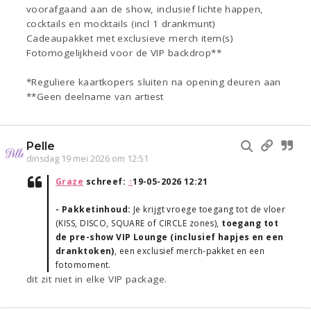
voorafgaand aan de show, inclusief lichte happen,
cocktails en mocktails (incl 1 drankmunt)
Cadeaupakket met exclusieve merch item(s)
Fotomogelijkheid voor de VIP backdrop**
*Reguliere kaartkopers sluiten na opening deuren aan
**Geen deelname van artiest
Pelle
dinsdag 19 mei 2026 om 12:51
Graze
schreef:
↑
19-05-2026 12:21
- Pakketinhoud:
Je krijgt vroege toegang tot de vloer
(KISS, DISCO, SQUARE of CIRCLE zones),
toegang tot
de pre-show VIP Lounge (inclusief hapjes en een
dranktoken)
, een exclusief merch-pakket en een
fotomoment.
dit zit niet in elke VIP package.