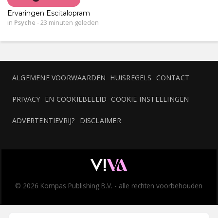
Ervaringen Escitalopram
in
Psyche
-
23 minuten geleden
ALGEMENE VOORWAARDEN
HUISREGELS
CONTACT
PRIVACY- EN COOKIEBELEID
COOKIE INSTELLINGEN
ADVERTENTIEVRIJ?
DISCLAIMER
© 2026 Kompas Publishing B.V. - alle rechten voorbehouden