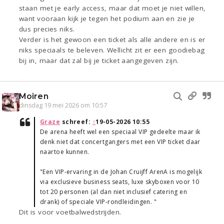
staan met je early access, maar dat moet je niet willen,
want vooraan kijk je tegen het podium aan en zie je
dus precies niks.
Verder is het gewoon een ticket als alle andere en is er
niks speciaals te beleven. Wellicht zit er een goodiebag
bij in, maar dat zal bij je ticket aangegeven zijn.
Moiren
dinsdag 19 mei 2026 om 10:57
Graze
schreef:
↑
19-05-2026 10:55
De arena heeft wel een speciaal VIP gedeelte maar ik
denk niet dat concertgangers met een VIP ticket daar
naartoe kunnen.
"Een VIP-ervaring in de Johan Cruijff ArenA is mogelijk
via exclusieve business seats, luxe skyboxen voor 10
tot 20 personen (al dan niet inclusief catering en
drank) of speciale VIP-rondleidingen. "
Dit is voor voetbalwedstrijden.