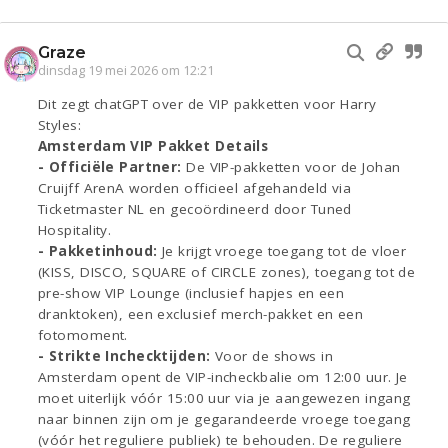
Graze
dinsdag 19 mei 2026 om 12:21
Dit zegt chatGPT over de VIP pakketten voor Harry
Styles:
Amsterdam VIP Pakket Details
- Officiële Partner:
De VIP-pakketten voor de Johan
Cruijff ArenA worden officieel afgehandeld via
Ticketmaster NL en gecoördineerd door Tuned
Hospitality.
- Pakketinhoud:
Je krijgt vroege toegang tot de vloer
(KISS, DISCO, SQUARE of CIRCLE zones), toegang tot de
pre-show VIP Lounge (inclusief hapjes en een
dranktoken), een exclusief merch-pakket en een
fotomoment.
- Strikte Inchecktijden:
Voor de shows in
Amsterdam opent de VIP-incheckbalie om 12:00 uur. Je
moet uiterlijk vóór 15:00 uur via je aangewezen ingang
naar binnen zijn om je gegarandeerde vroege toegang
(vóór het reguliere publiek) te behouden. De reguliere