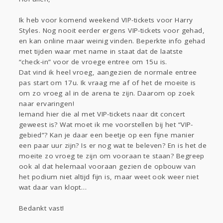
Sport
Contact
Viva zoekt
Aangeboden
Gevraagd
Horen
Doen
Zien
Ik heb voor komend weekend VIP-tickets voor Harry
Styles. Nog nooit eerder ergens VIP-tickets voor gehad,
Lezen
en kan online maar weinig vinden. Beperkte info gehad
met tijden waar met name in staat dat de laatste
“check-in” voor de vroege entree om 15u is.
Dat vind ik heel vroeg, aangezien de normale entree
pas start om 17u. Ik vraag me af of het de moeite is
om zo vroeg al in de arena te zijn. Daarom op zoek
naar ervaringen!
Iemand hier die al met VIP-tickets naar dit concert
geweest is? Wat moet ik me voorstellen bij het “VIP-
gebied”? Kan je daar een beetje op een fijne manier
een paar uur zijn? Is er nog wat te beleven? En is het de
moeite zo vroeg te zijn om vooraan te staan? Begreep
ook al dat helemaal vooraan gezien de opbouw van
het podium niet altijd fijn is, maar weet ook weer niet
wat daar van klopt…
Bedankt vast!