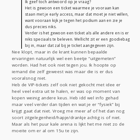
Ik geef toch antwoord op je vraag?
Het is gewoon een ticket waarmee je vooraan kan
staan met je early access, maar dat moet je niet willen,
want vooraan kijk je tegen het podium aan en zie je
dus precies niks.
Verder is het gewoon een ticket als alle andere en is er
niks speciaals te beleven. Wellicht zit er een goodiebag
bij in, maar dat zal bij je ticket aangegeven zijn.
Nee klopt, maar in de krant kunnen bepaalde
ervaringen natuurlijk wel een beetje “uitgemeten”
worden. Had het ook niet tegen jou. Ik hoopte op
iemand die zelf geweest was maar die is er dus
vooralsnog niet.
Heb de VIP-tickets zelf ook niet gekocht met idee er
heel veel extra uit te halen, er was op moment van
kopen weinig andere keus. Heb idd wel info gehad
maar veel verder dan tijden en wat je er “fysiek” bij
krijgt gaat dat niet. Vroeg me meer af of het dan nog
soort zitgelegenheid/hapje/drankje achtig is of niet.
Maar als het puur kale arena is lijkt het me niet zo de
moeite om er al om 15u te zijn.