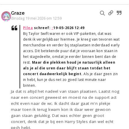
Graze
dinsdag 19 mei 2026 om 12:59
Pilea
schreef:
↑
19-05-2026 12:49
Bij Taylor Swift waren er ook VIP-paketten, dat was
denk ik vergelijkbaar hiermee. Je kreeg van tevoren wat
merchandise en verder bij staplaatsen inderdaad early
acces. Dit betekende puur dat je vooraan kon staan in
het stagedeelte, omdat je eerder binnen bent dan de
rest.
Maar die plekken houd je natuurlijk alleen
als je al die uren daar blijft staan totdat het
concert daadwerkelijk begint.
Als je daar geen zin
in hebt, kun je dus net zo goed last minute naar
binnen.
Ja dat is altijd het nadeel van staan plaatsen. Laatst nog
naar een concert geweest en moest na de support act
echt even naar de wc. Ik dacht daar gaat m'n plekje
maar toen ik terug kwam kon ik daar weer gewoon
gaan staan gelukkig. Dat was echter geen groot
concert, denk dat je bij een Harry Styles dan wel echt
pech hebt.