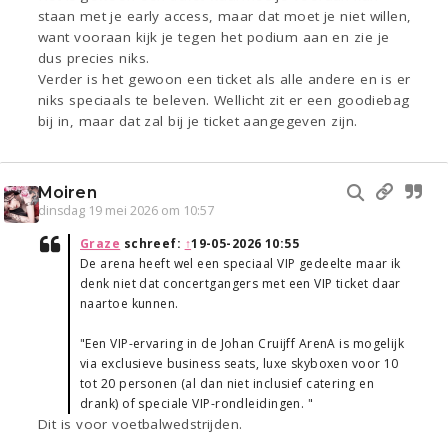
staan met je early access, maar dat moet je niet willen,
want vooraan kijk je tegen het podium aan en zie je
dus precies niks.
Verder is het gewoon een ticket als alle andere en is er
niks speciaals te beleven. Wellicht zit er een goodiebag
bij in, maar dat zal bij je ticket aangegeven zijn.
Moiren
dinsdag 19 mei 2026 om 10:57
Graze
schreef:
↑
19-05-2026 10:55
De arena heeft wel een speciaal VIP gedeelte maar ik
denk niet dat concertgangers met een VIP ticket daar
naartoe kunnen.
"Een VIP-ervaring in de Johan Cruijff ArenA is mogelijk
via exclusieve business seats, luxe skyboxen voor 10
tot 20 personen (al dan niet inclusief catering en
drank) of speciale VIP-rondleidingen. "
Dit is voor voetbalwedstrijden.