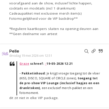
voorafgaand aan de show, inclusief lichte happen,
cocktails en mocktails (incl 1 drankmunt)
Cadeaupakket met exclusieve merch item(s)
Fotomogelijkheid voor de VIP backdrop**
*Reguliere kaartkopers sluiten na opening deuren aan
**Geen deelname van artiest
Pelle
dinsdag 19 mei 2026 om 12:51
Graze
schreef:
↑
19-05-2026 12:21
- Pakketinhoud:
Je krijgt vroege toegang tot de vloer
(KISS, DISCO, SQUARE of CIRCLE zones),
toegang tot
de pre-show VIP Lounge (inclusief hapjes en een
dranktoken)
, een exclusief merch-pakket en een
fotomoment.
dit zit niet in elke VIP package.