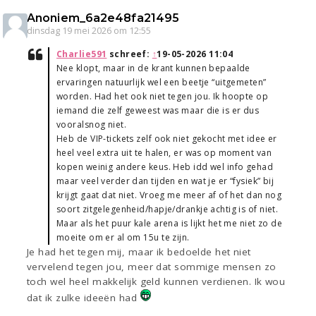
Anoniem_6a2e48fa21495
dinsdag 19 mei 2026 om 12:55
Charlie591
schreef:
↑
19-05-2026 11:04
Nee klopt, maar in de krant kunnen bepaalde
ervaringen natuurlijk wel een beetje “uitgemeten”
worden. Had het ook niet tegen jou. Ik hoopte op
iemand die zelf geweest was maar die is er dus
vooralsnog niet.
Heb de VIP-tickets zelf ook niet gekocht met idee er
heel veel extra uit te halen, er was op moment van
kopen weinig andere keus. Heb idd wel info gehad
maar veel verder dan tijden en wat je er “fysiek” bij
krijgt gaat dat niet. Vroeg me meer af of het dan nog
soort zitgelegenheid/hapje/drankje achtig is of niet.
Maar als het puur kale arena is lijkt het me niet zo de
moeite om er al om 15u te zijn.
Je had het tegen mij, maar ik bedoelde het niet
vervelend tegen jou, meer dat sommige mensen zo
toch wel heel makkelijk geld kunnen verdienen. Ik wou
dat ik zulke ideeën had