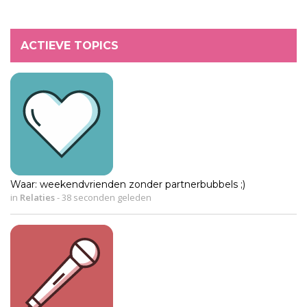
ACTIEVE TOPICS
Waar: weekendvrienden zonder partnerbubbels ;)
in
Relaties
-
38 seconden geleden