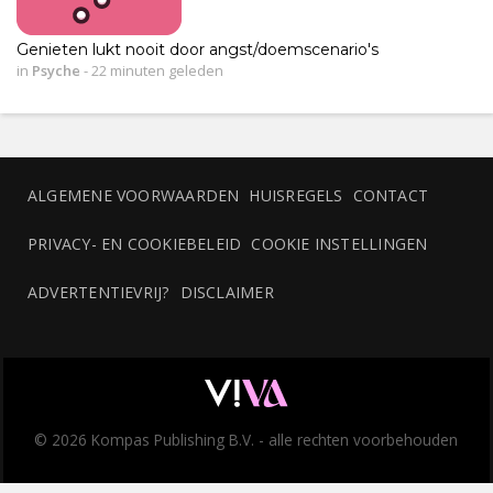
Genieten lukt nooit door angst/doemscenario's
in
Psyche
-
22 minuten geleden
ALGEMENE VOORWAARDEN
HUISREGELS
CONTACT
PRIVACY- EN COOKIEBELEID
COOKIE INSTELLINGEN
ADVERTENTIEVRIJ?
DISCLAIMER
© 2026 Kompas Publishing B.V. - alle rechten voorbehouden