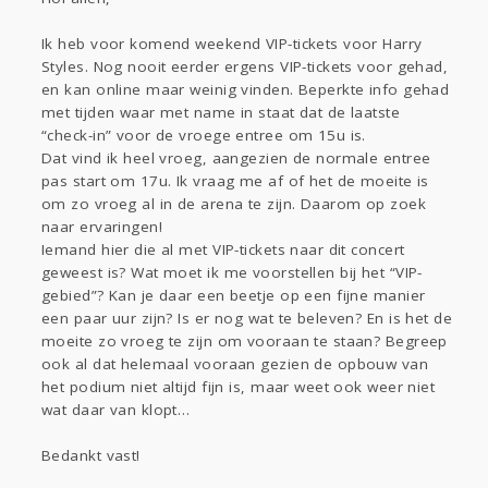
Sport
Contact
Viva zoekt
Aangeboden
Gevraagd
Horen
Doen
Zien
Ik heb voor komend weekend VIP-tickets voor Harry
Styles. Nog nooit eerder ergens VIP-tickets voor gehad,
Lezen
en kan online maar weinig vinden. Beperkte info gehad
met tijden waar met name in staat dat de laatste
“check-in” voor de vroege entree om 15u is.
Dat vind ik heel vroeg, aangezien de normale entree
pas start om 17u. Ik vraag me af of het de moeite is
om zo vroeg al in de arena te zijn. Daarom op zoek
naar ervaringen!
Iemand hier die al met VIP-tickets naar dit concert
geweest is? Wat moet ik me voorstellen bij het “VIP-
gebied”? Kan je daar een beetje op een fijne manier
een paar uur zijn? Is er nog wat te beleven? En is het de
moeite zo vroeg te zijn om vooraan te staan? Begreep
ook al dat helemaal vooraan gezien de opbouw van
het podium niet altijd fijn is, maar weet ook weer niet
wat daar van klopt…
Bedankt vast!