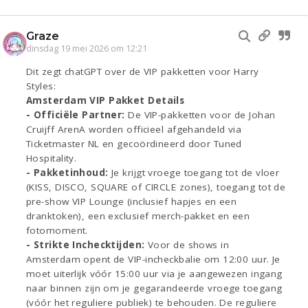
Graze
dinsdag 19 mei 2026 om 12:21
Dit zegt chatGPT over de VIP pakketten voor Harry
Styles:
Amsterdam VIP Pakket Details
- Officiële Partner:
De VIP-pakketten voor de Johan
Cruijff ArenA worden officieel afgehandeld via
Ticketmaster NL en gecoördineerd door Tuned
Hospitality.
- Pakketinhoud:
Je krijgt vroege toegang tot de vloer
(KISS, DISCO, SQUARE of CIRCLE zones), toegang tot de
pre-show VIP Lounge (inclusief hapjes en een
dranktoken), een exclusief merch-pakket en een
fotomoment.
- Strikte Inchecktijden:
Voor de shows in
Amsterdam opent de VIP-incheckbalie om 12:00 uur. Je
moet uiterlijk vóór 15:00 uur via je aangewezen ingang
naar binnen zijn om je gegarandeerde vroege toegang
(vóór het reguliere publiek) te behouden. De reguliere