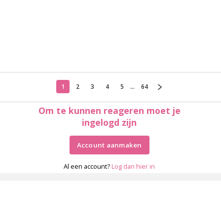
1
2
3
4
5
...
64
Om te kunnen reageren moet je
ingelogd zijn
Account aanmaken
Al een account?
Log dan hier in