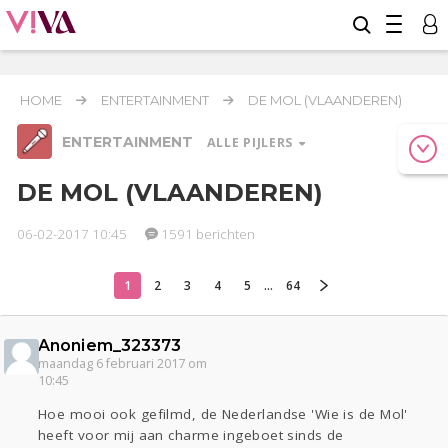
HOME
ENTERTAINMENT
DE MOL (VLAANDEREN)
ENTERTAINMENT
ALLE PIJLERS
DE MOL (VLAANDEREN)
06-02-2017 10:45
1591 berichten
Relaties
Werk & Studie
Geld & Recht
Reizen
Seks
Gezondheid
Coronavirus
Overig
COVID-19
1
2
3
4
5
...
64
Actueel
Oekraïne
Lijf & Lijn
Anoniem_323373
Entertainment
maandag 6 februari 2017 om
10:45
Kinderen
Digi
Eten
Mode & Beauty
Zwanger
Psyche
Thuis
Klussen
Hoe mooi ook gefilmd, de Nederlandse 'Wie is de Mol'
heeft voor mij aan charme ingeboet sinds de
Sport
Contact
Viva zoekt
Aangeboden