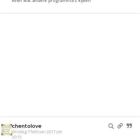
even wat andere programma's kijken
chentolove
dinsdag 7 februari 2017 om
20:15