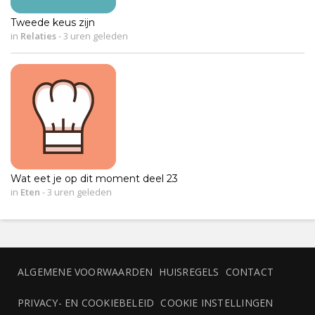
Tweede keus zijn
in
Relaties
-
3 uren geleden
Wat eet je op dit moment deel 23
in
Eten
-
3 uren geleden
ALGEMENE VOORWAARDEN
HUISREGELS
CONTACT
PRIVACY- EN COOKIEBELEID
COOKIE INSTELLINGEN