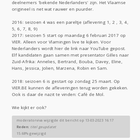
deelnemers 'bekende Nederlanders' zijn. Het Vlaamse
Gevraagd
Horen
Doen
Zien
origineel is net wat rauwer en puurder.
Lezen
2016: seizoen 4 was een pareltje (aflevering 1, 2 , 3, 4,
5, 6, 7, 8, 9)
2017: seizoen 5 start op maandag 6 februari 2017 op
VIER. Alleen voor Vlamingen live te kijken. Voor
Nederlanders wordt hier de link naar YouTube gepost.
Elf kandidaten gaan samen met presentator Gilles naar
Zuid-Afrika: Annelies, Bertrand, Bouba, Davey, Eline,
Hans, Jessica, Jolien, Marzena, Robin en Sam.
2018: seizoen 6 is gestart op zondag 25 maart. Op
VIER.BE kunnen de afleveringen terug worden gekeken.
Ook is daar de nazit te vinden: Café de Mol.
Wie kijkt er ook?
moderatorviva wijzigde dit bericht op 13-03-2023 16:17
Reden:
titel geupdatet
15.68% gewijzigd