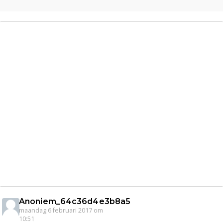
Anoniem_64c36d4e3b8a5
maandag 6 februari 2017 om
10:51