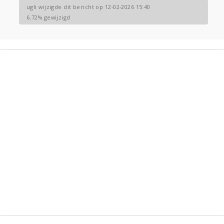
ugli wijzigde dit bericht op 12-02-2026 15:40
6.72% gewijzigd