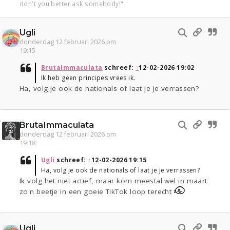
don't you better ask somebody!"
Ugli
donderdag 12 februari 2026 om
19:15
BrutaImmaculata
schreef:
↑
12-02-2026 19:02
Ik heb geen principes vrees ik.
Ha, volg je ook de nationals of laat je je verrassen?
BrutaImmaculata
donderdag 12 februari 2026 om
19:18
Ugli
schreef:
↑
12-02-2026 19:15
Ha, volg je ook de nationals of laat je je verrassen?
Ik volg het niet actief, maar kom meestal wel in maart
zo'n beetje in een goeie TikTok loop terecht
Ugli