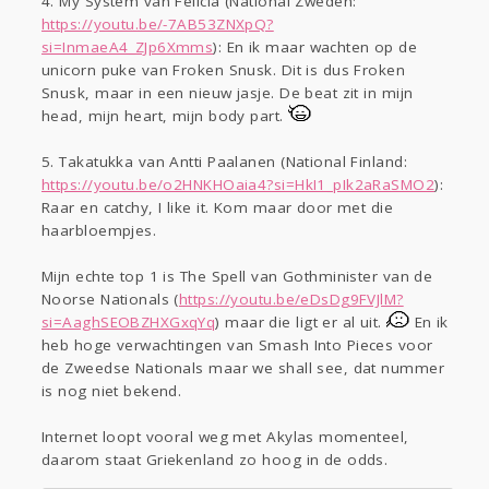
4. My System van Felicia (National Zweden:
https://youtu.be/-7AB53ZNXpQ?
si=InmaeA4_ZJp6Xmms
): En ik maar wachten op de
unicorn puke van Froken Snusk. Dit is dus Froken
Snusk, maar in een nieuw jasje. De beat zit in mijn
head, mijn heart, mijn body part.
5. Takatukka van Antti Paalanen (National Finland:
https://youtu.be/o2HNKHOaia4?si=HkI1_pIk2aRaSMO2
):
Raar en catchy, I like it. Kom maar door met die
haarbloempjes.
Mijn echte top 1 is The Spell van Gothminister van de
Noorse Nationals (
https://youtu.be/eDsDg9FVJlM?
si=AaghSEOBZHXGxqYq
) maar die ligt er al uit.
En ik
heb hoge verwachtingen van Smash Into Pieces voor
de Zweedse Nationals maar we shall see, dat nummer
is nog niet bekend.
Internet loopt vooral weg met Akylas momenteel,
daarom staat Griekenland zo hoog in de odds.