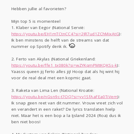
Gevraagd
Horen
Doen
Zien
Hebben jullie al favorieten?
Lezen
Mijn top 5 is momenteel
1. Klaber van Eegor (National Servië:
https://youtu.be/EH1mTCtnCC4?si=2JR7ud1ZChMixAtG
):
Ik ben minstens de helft van de streams van dat
nummer op Spotify denk ik.
2. Ferto van Akylas (National Griekenland:
https://youtu.be/ffe1_tx080k?si=wZYKqmPMtKQKSs-k
):
Yaasss queen jij ferto alles jij! Hoop dat als hij wint hij
voor de real deal met een kopmic gaat.
3. Raketa van Lima Len (National Kroatië:
https://youtu.be/nGsn9c-t7OQ?si=yv1SfAaFEa0TiVem
):
Ik snap geen reet van dit nummer. Vrouw vreet zich vol
en verandert in een raket? De lyrics translaten hielp
niet. Maar het is een bop a la Ijsland 2024 (Roa) dus ik
ben niet boos!