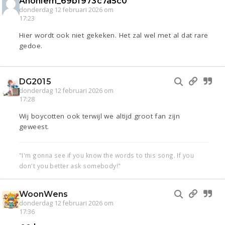
Anoniem_69bf973c7a5c0
donderdag 12 februari 2026 om
17:23
Hier wordt ook niet gekeken. Het zal wel met al dat rare
gedoe.
DG2015
donderdag 12 februari 2026 om
17:28
Wij boycotten ook terwijl we altijd groot fan zijn
geweest.
"I'm gonna see if you know the words to this song. If you
don't you better ask somebody!"
WoonWens
donderdag 12 februari 2026 om
17:36