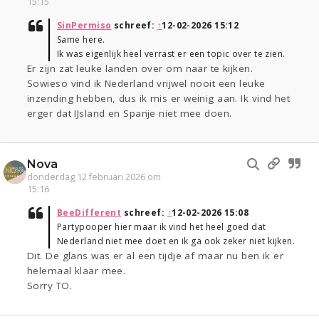
15:15
SinPermiso
schreef:
↑
12-02-2026 15:12
Same here.
Ik was eigenlijk heel verrast er een topic over te zien.
Er zijn zat leuke landen over om naar te kijken.
Sowieso vind ik Nederland vrijwel nooit een leuke
inzending hebben, dus ik mis er weinig aan. Ik vind het
erger dat IJsland en Spanje niet mee doen.
Nova
donderdag 12 februari 2026 om
15:16
BeeDifferent
schreef:
↑
12-02-2026 15:08
Partypooper hier maar ik vind het heel goed dat
Nederland niet mee doet en ik ga ook zeker niet kijken.
Dit. De glans was er al een tijdje af maar nu ben ik er
helemaal klaar mee.
Sorry TO.