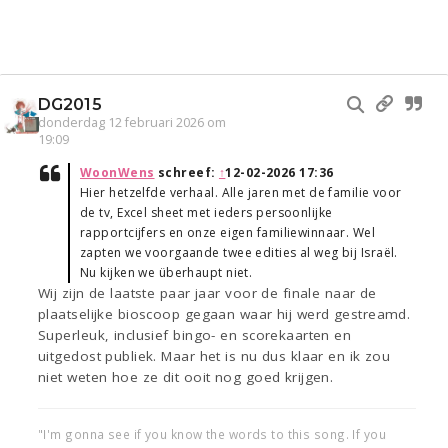
DG2015
donderdag 12 februari 2026 om
19:09
WoonWens
schreef:
↑
12-02-2026 17:36
Hier hetzelfde verhaal. Alle jaren met de familie voor
de tv, Excel sheet met ieders persoonlijke
rapportcijfers en onze eigen familiewinnaar. Wel
zapten we voorgaande twee edities al weg bij Israël.
Nu kijken we überhaupt niet.
Wij zijn de laatste paar jaar voor de finale naar de
plaatselijke bioscoop gegaan waar hij werd gestreamd.
Superleuk, inclusief bingo- en scorekaarten en
uitgedost publiek. Maar het is nu dus klaar en ik zou
niet weten hoe ze dit ooit nog goed krijgen.
"I'm gonna see if you know the words to this song. If you