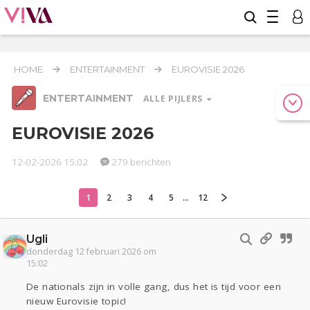
HOME
ENTERTAINMENT
EUROVISIE 2026
ENTERTAINMENT
ALLE PIJLERS
EUROVISIE 2026
12-02-2026 15:02
279 berichten
Relaties
Werk & Studie
Geld & Recht
Reizen
Seks
Gezondheid
Coronavirus
Overig
COVID-19
1
2
3
4
5
...
12
Actueel
Oekraïne
Lijf & Lijn
Ugli
Entertainment
donderdag 12 februari 2026 om
15:02
Kinderen
Digi
Eten
Mode & Beauty
Zwanger
Psyche
Thuis
Klussen
De nationals zijn in volle gang, dus het is tijd voor een
nieuw Eurovisie topic!
Sport
Contact
Viva zoekt
Aangeboden