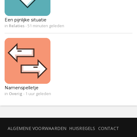
Een pijnlijke situatie
in
Relaties
-
51 minuten geleden
Namenspelletje
in
Overig
-
1 uur geleden
ALGEMENE VOORWAARDEN
HUISREGELS
CONTACT