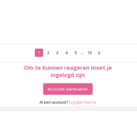
1
2
3
4
5
...
12
Om te kunnen reageren moet je
ingelogd zijn
Account aanmaken
Al een account?
Log dan hier in