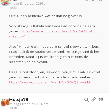
vrijdag 13 februari 2026 om
10:23
Oké ik ben benieuwd wat er dan nog over is.
Vooralsnog is Raketa van Lima Len door na de semi
gister:
https://www.youtube.com/watch?v=DvkGHwk ...
rt_radio=1
Alsof ik naar een middelbare school show zit te kijken.
:') Zo leuk ik de studio versie vind, zo cringe vind ik het
optreden. Maar hij is wel koddig en niet eens de
slechtste van de avond.
Deze is ook door, en, gewoon, nou, HOE DAN. Er komt
geen zuivere noot uit en het einde is helemaal erg:
https://www.youtube.com/watch?v=GQyQ8iJyymM
Mutsje78
vrijdag 13 februari 2026 om
18:38