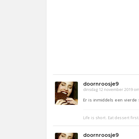
doornroosje9
dinsdag 12 november 2019 om
Er is inmiddels een vierde
Life is short. Eat dessert first
doornroosje9