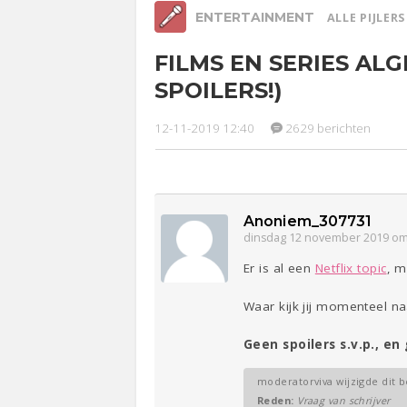
ENTERTAINMENT
ALLE PIJLER
FILMS EN SERIES AL
Relaties
Werk &
Ge
SPOILERS!)
Studie
Lijf & Lijn
12-11-2019 12:40
2629 berichten
Entertainment
Sport
Contact
Anoniem_307731
dinsdag 12 november 2019 om
Er is al een
Netflix topic
, m
Waar kijk jij momenteel na
Geen spoilers s.v.p., en
moderatorviva wijzigde dit b
Reden:
Vraag van schrijver