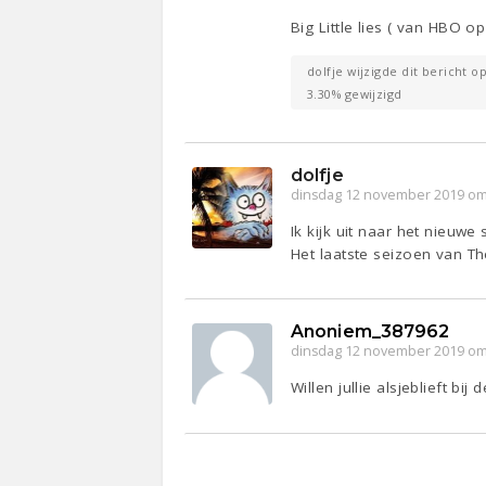
Big Little lies ( van HBO
dolfje wijzigde dit bericht o
3.30% gewijzigd
dolfje
dinsdag 12 november 2019 om
Ik kijk uit naar het nieuw
Het laatste seizoen van T
Anoniem_387962
dinsdag 12 november 2019 om
Willen jullie alsjeblieft bij