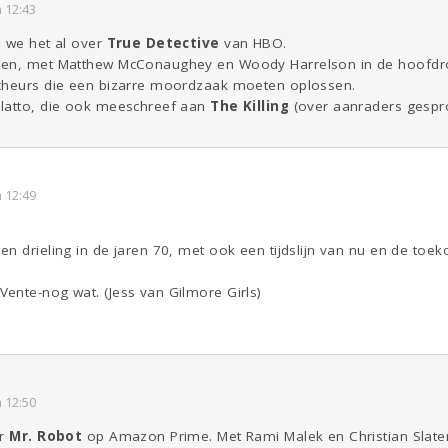
 12:43
n we het al over
True Detective
van HBO.
en, met Matthew McConaughey en Woody Harrelson in de hoofdrol,
rcheurs die een bizarre moordzaak moeten oplossen.
olatto, die ook meeschreef aan
The Killing
(over aanraders gespro
 12:49
n drieling in de jaren 70, met ook een tijdslijn van nu en de toek
ente-nog wat. (Jess van Gilmore Girls)
 12:50
ar
Mr. Robot
op Amazon Prime. Met Rami Malek en Christian Slate