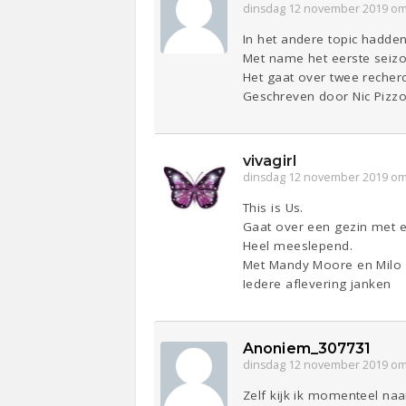
dinsdag 12 november 2019 om
In het andere topic hadde
Met name het eerste seizo
Het gaat over twee reche
Geschreven door Nic Pizz
vivagirl
dinsdag 12 november 2019 om
This is Us.
Gaat over een gezin met ee
Heel meeslepend.
Met Mandy Moore en Milo V
Iedere aflevering janken
Anoniem_307731
dinsdag 12 november 2019 om
Zelf kijk ik momenteel na