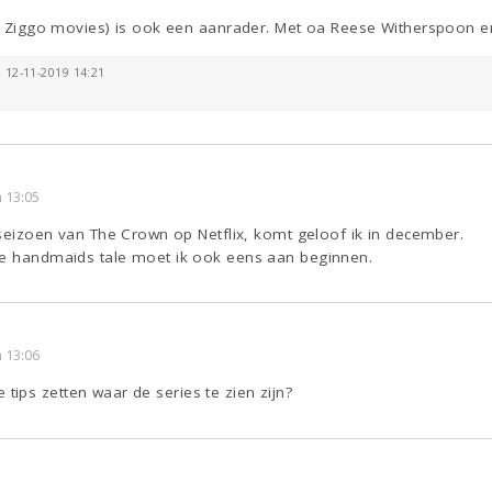
 op Ziggo movies) is ook een aanrader. Met oa Reese Witherspoon e
p 12-11-2019 14:21
 13:05
e seizoen van The Crown op Netflix, komt geloof ik in december.
he handmaids tale moet ik ook eens aan beginnen.
 13:06
 de tips zetten waar de series te zien zijn?