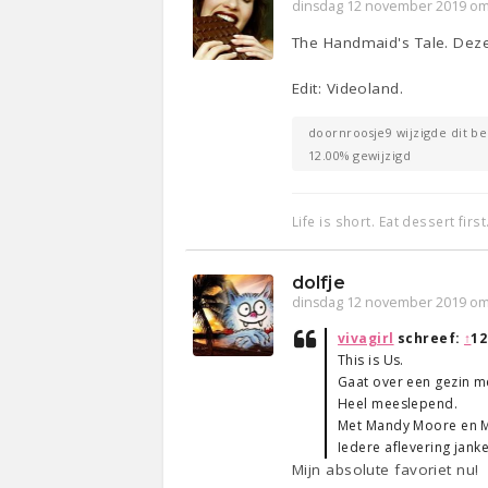
dinsdag 12 november 2019 om
The Handmaid's Tale. Deze
Edit: Videoland.
doornroosje9 wijzigde dit be
12.00% gewijzigd
Life is short. Eat dessert first
dolfje
dinsdag 12 november 2019 om
vivagirl
schreef:
↑
12
This is Us.
Gaat over een gezin me
Heel meeslepend.
Met Mandy Moore en Mil
Iedere aflevering jank
Mijn absolute favoriet nu!