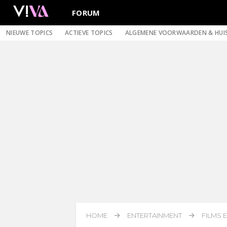
FORUM
NIEUWE TOPICS
ACTIEVE TOPICS
ALGEMENE VOORWAARDEN & HUI
HOME
ENTERTAINMENT
FILMS E