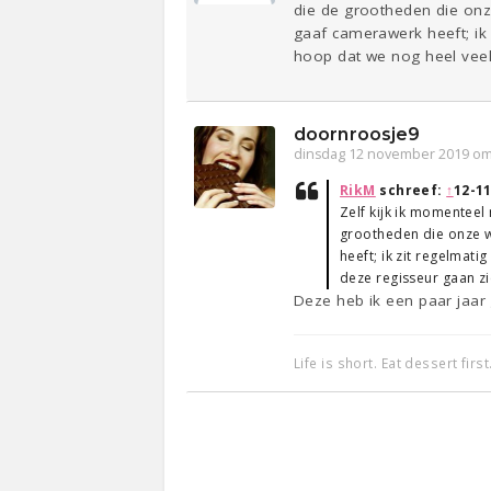
die de grootheden die onz
gaaf camerawerk heeft; ik 
hoop dat we nog heel veel
doornroosje9
dinsdag 12 november 2019 om
RikM
schreef:
↑
12-11
Zelf kijk ik momenteel
grootheden die onze w
heeft; ik zit regelmat
deze regisseur gaan zi
Deze heb ik een paar jaar 
Life is short. Eat dessert first