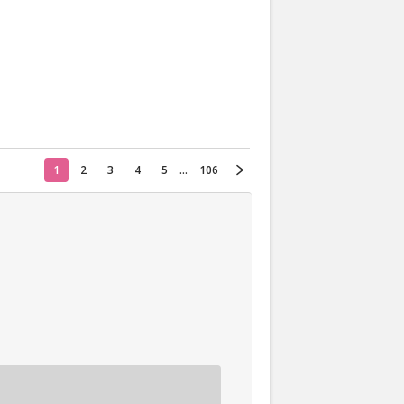
Actueel
Oekraïne
Thuis
Klussen
1
2
3
4
5
...
106
Lezen