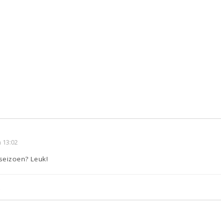
 13:02
 seizoen? Leuk!
.