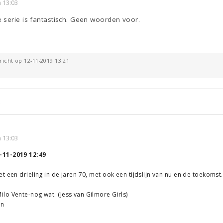
 13:03
 serie is fantastisch. Geen woorden voor.
richt op 12-11-2019 13:21
.
 13:03
-11-2019 12:49
t een drieling in de jaren 70, met ook een tijdslijn van nu en de toekomst.
o Vente-nog wat. (Jess van Gilmore Girls)
en