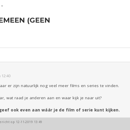
S
GEMEEN (GEEN
ld & Recht
Reizen
Seks
Gezondheid
Coronavirus
Overig
COVID-19
Kinderen
Digi
Eten
Mode &
Zwanger
Psyche
Beauty
Viva zoekt
Aangeboden
Gevraagd
Horen
Doen
Zien
 12:40
aar er zijn natuurlijk nog veel meer films en series te vinden.
ar, wat raad je anderen aan en waar kijk je naar uit?
 geef ook even aan wáár je de film of serie kunt kijken.
ericht op 12-11-2019 13:49