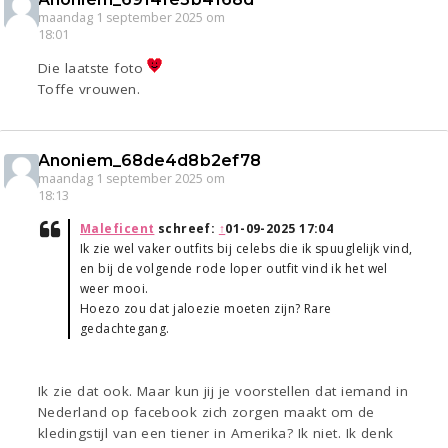
maandag 1 september 2025 om
18:01
Die laatste foto
Toffe vrouwen.
Anoniem_68de4d8b2ef78
maandag 1 september 2025 om
18:13
Maleficent
schreef:
↑
01-09-2025 17:04
Ik zie wel vaker outfits bij celebs die ik spuuglelijk vind,
en bij de volgende rode loper outfit vind ik het wel
weer mooi.
Hoezo zou dat jaloezie moeten zijn? Rare
gedachtegang.
Ik zie dat ook. Maar kun jij je voorstellen dat iemand in
Nederland op facebook zich zorgen maakt om de
kledingstijl van een tiener in Amerika? Ik niet. Ik denk