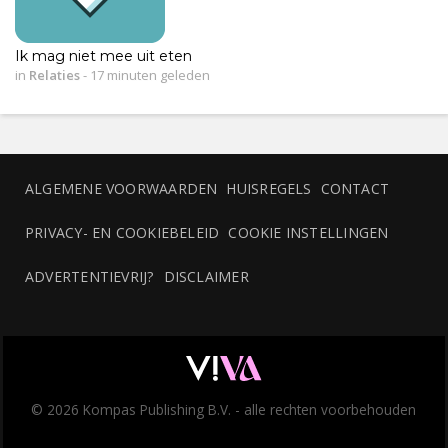
Ik mag niet mee uit eten
in
Relaties
-
17 minuten geleden
ALGEMENE VOORWAARDEN
HUISREGELS
CONTACT
PRIVACY- EN COOKIEBELEID
COOKIE INSTELLINGEN
ADVERTENTIEVRIJ?
DISCLAIMER
© 2026 Kompas Publishing B.V. - alle rechten voorbehouden