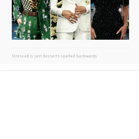
Stressed is just desserts spelled backwards