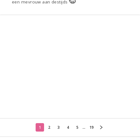
een mevrouw aan destijds
1
2
3
4
5
...
19