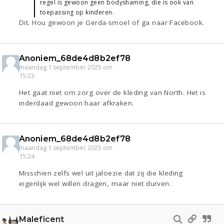
regel is gewoon geen bodyshaming, die is ook van
toepassing op kinderen.
Dit. Hou gewoon je Gerda-smoel of ga naar Facebook.
Anoniem_68de4d8b2ef78
maandag 1 september 2025 om
15:23
Het gaat niet om zorg over de kleding van North. Het is
inderdaad gewoon haar afkraken.
Anoniem_68de4d8b2ef78
maandag 1 september 2025 om
15:24
Misschien zelfs wel uit jaloezie dat zij die kleding
eigenlijk wel willen dragen, maar niet durven.
Maleficent