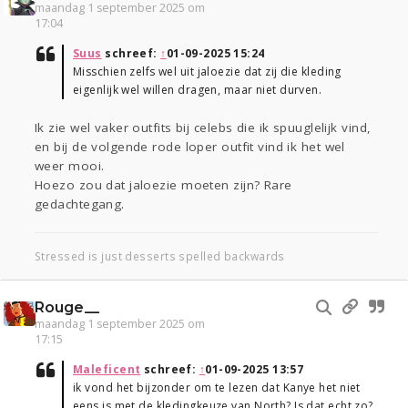
maandag 1 september 2025 om
17:04
Suus
schreef:
↑
01-09-2025 15:24
Misschien zelfs wel uit jaloezie dat zij die kleding
eigenlijk wel willen dragen, maar niet durven.
Ik zie wel vaker outfits bij celebs die ik spuuglelijk vind,
en bij de volgende rode loper outfit vind ik het wel
weer mooi.
Hoezo zou dat jaloezie moeten zijn? Rare
gedachtegang.
Stressed is just desserts spelled backwards
Rouge__
maandag 1 september 2025 om
17:15
Maleficent
schreef:
↑
01-09-2025 13:57
ik vond het bijzonder om te lezen dat Kanye het niet
eens is met de kledingkeuze van North? Is dat echt zo?