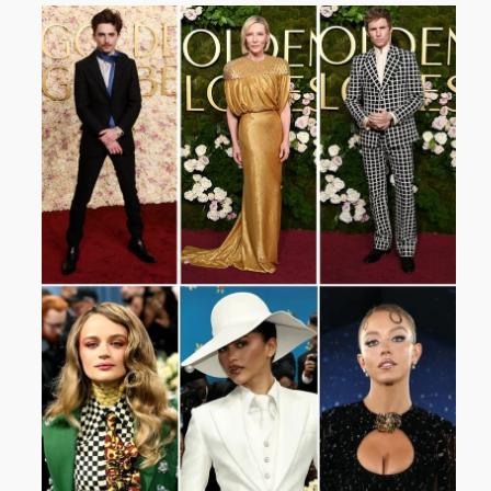
Sport
Contact
Viva zoekt
Aangeboden
Gevraagd
Horen
Doen
Zien
Lezen