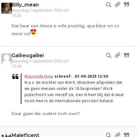
Billy_mean
maandag 1 september 2025 om
13:26
Dat haar van Alexia is echt prachtig, qua kleur en zo
mooi vol
Galileogalilei
maandag 1 september 2025 om
13:46
Kipzonderkop
schreef:
↑
01-09-2025 12:50
N.a.v. de dochter van Kim K. Misschien afspreken dat
we geen mensen onder de 18 bespreken? Als ik
puberfoto’s van mezelf zie, ben ik heel blij dat ik daar
nooit mee in de internationale pers ben beland.
Daar gaan die ouders toch over?
Maleficent