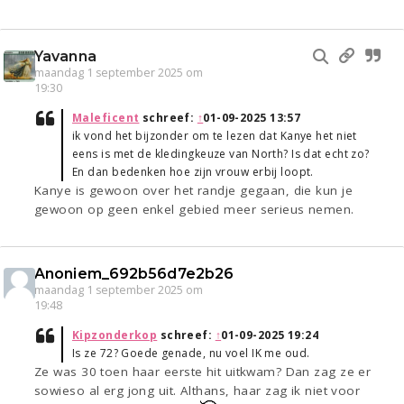
Yavanna
maandag 1 september 2025 om
19:30
Maleficent
schreef:
↑
01-09-2025 13:57
ik vond het bijzonder om te lezen dat Kanye het niet
eens is met de kledingkeuze van North? Is dat echt zo?
En dan bedenken hoe zijn vrouw erbij loopt.
Kanye is gewoon over het randje gegaan, die kun je
gewoon op geen enkel gebied meer serieus nemen.
Anoniem_692b56d7e2b26
maandag 1 september 2025 om
19:48
Kipzonderkop
schreef:
↑
01-09-2025 19:24
Is ze 72? Goede genade, nu voel IK me oud.
Ze was 30 toen haar eerste hit uitkwam? Dan zag ze er
sowieso al erg jong uit. Althans, haar zag ik niet voor