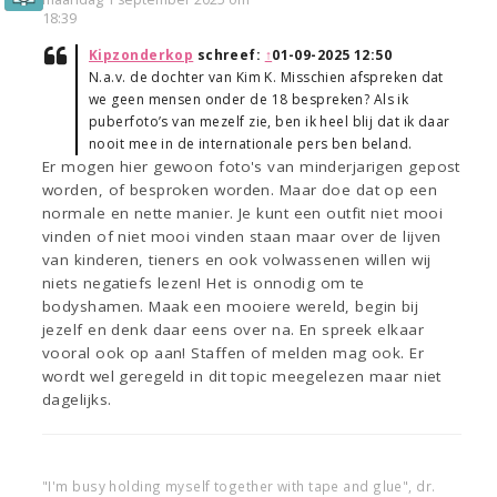
18:39
Kipzonderkop
schreef:
↑
01-09-2025 12:50
N.a.v. de dochter van Kim K. Misschien afspreken dat
we geen mensen onder de 18 bespreken? Als ik
puberfoto’s van mezelf zie, ben ik heel blij dat ik daar
nooit mee in de internationale pers ben beland.
Er mogen hier gewoon foto's van minderjarigen gepost
worden, of besproken worden. Maar doe dat op een
normale en nette manier. Je kunt een outfit niet mooi
vinden of niet mooi vinden staan maar over de lijven
van kinderen, tieners en ook volwassenen willen wij
niets negatiefs lezen! Het is onnodig om te
bodyshamen. Maak een mooiere wereld, begin bij
jezelf en denk daar eens over na. En spreek elkaar
vooral ook op aan! Staffen of melden mag ook. Er
wordt wel geregeld in dit topic meegelezen maar niet
dagelijks.
"I'm busy holding myself together with tape and glue", dr.