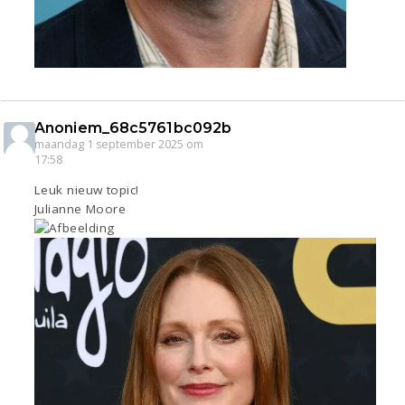
Anoniem_68c5761bc092b
maandag 1 september 2025 om
17:58
Leuk nieuw topic!
Julianne Moore