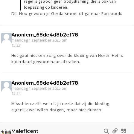
regel is gewoon geen bodyshaming, die is ook van
toepassing op kinderen.
Dit. Hou gewoon je Gerda-smoel of ga naar Facebook.
Anoniem_68de4d8b2ef78
maandag 1 september 2025 om
15:23
Het gaat niet om zorg over de kleding van North. Het is
inderdaad gewoon haar afkraken.
Anoniem_68de4d8b2ef78
maandag 1 september 2025 om
15:24
Misschien zelfs wel uit jaloezie dat zij die kleding
eigenlijk wel willen dragen, maar niet durven.
Maleficent