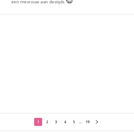
een mevrouw aan destijds
1
2
3
4
5
...
19