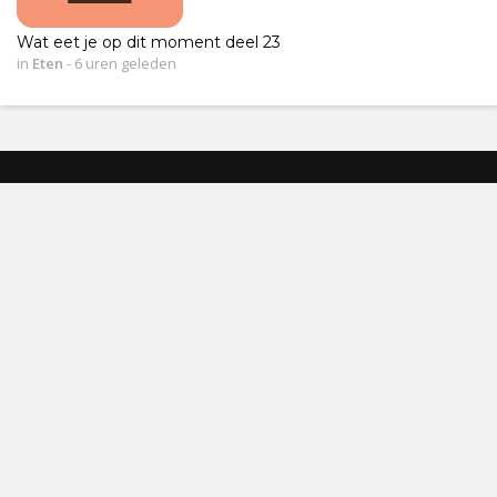
Wat eet je op dit moment deel 23
in
Eten
-
6 uren geleden
ALGEMENE VOORWAARDEN
HUISREGELS
CONTACT
PRIVACY- EN COOKIEBELEID
COOKIE INSTELLINGEN
ADVERTENTIEVRIJ?
DISCLAIMER
© 2026 Kompas Publishing B.V. - alle rechten voorbehouden