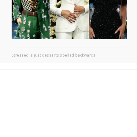
Stressed is just desserts spelled backwards