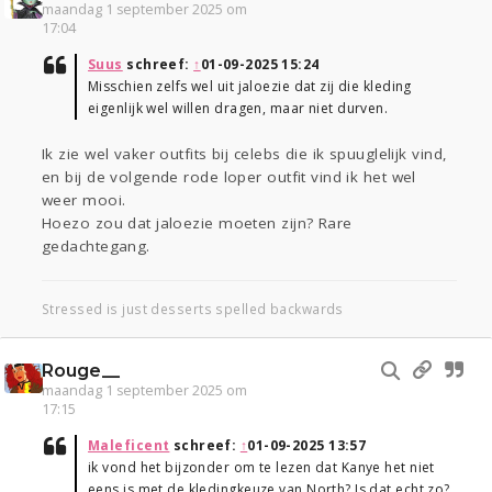
maandag 1 september 2025 om
17:04
Suus
schreef:
↑
01-09-2025 15:24
Misschien zelfs wel uit jaloezie dat zij die kleding
eigenlijk wel willen dragen, maar niet durven.
Ik zie wel vaker outfits bij celebs die ik spuuglelijk vind,
en bij de volgende rode loper outfit vind ik het wel
weer mooi.
Hoezo zou dat jaloezie moeten zijn? Rare
gedachtegang.
Stressed is just desserts spelled backwards
Rouge__
maandag 1 september 2025 om
17:15
Maleficent
schreef:
↑
01-09-2025 13:57
ik vond het bijzonder om te lezen dat Kanye het niet
eens is met de kledingkeuze van North? Is dat echt zo?