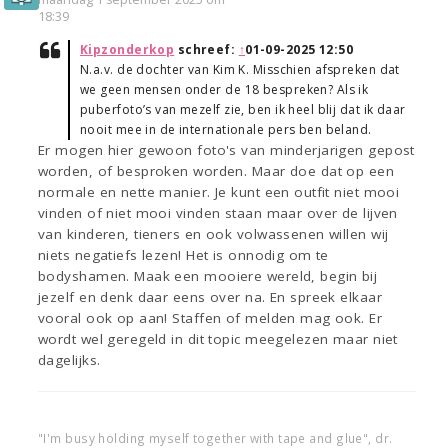
18:39
Kipzonderkop
schreef:
↑
01-09-2025 12:50
N.a.v. de dochter van Kim K. Misschien afspreken dat
we geen mensen onder de 18 bespreken? Als ik
puberfoto’s van mezelf zie, ben ik heel blij dat ik daar
nooit mee in de internationale pers ben beland.
Er mogen hier gewoon foto's van minderjarigen gepost
worden, of besproken worden. Maar doe dat op een
normale en nette manier. Je kunt een outfit niet mooi
vinden of niet mooi vinden staan maar over de lijven
van kinderen, tieners en ook volwassenen willen wij
niets negatiefs lezen! Het is onnodig om te
bodyshamen. Maak een mooiere wereld, begin bij
jezelf en denk daar eens over na. En spreek elkaar
vooral ook op aan! Staffen of melden mag ook. Er
wordt wel geregeld in dit topic meegelezen maar niet
dagelijks.
"I'm busy holding myself together with tape and glue", dr.