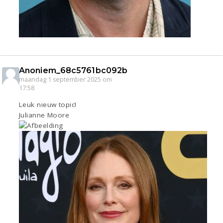
Anoniem_68c5761bc092b
maandag 1 september 2025 om
17:58
Leuk nieuw topic!
Julianne Moore