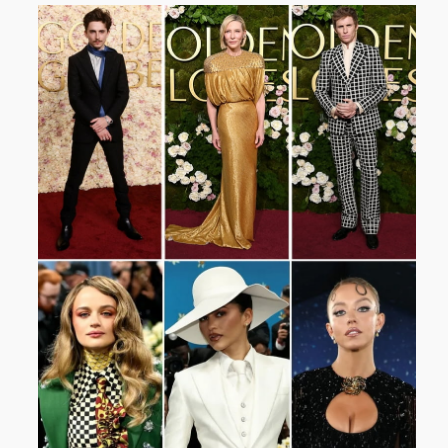
Sport
Contact
Viva zoekt
Aangeboden
Gevraagd
Horen
Doen
Zien
Lezen