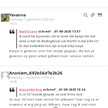
Yavanna
maandag 1 september 2025 om
19:30
Maleficent
schreef:
↑
01-09-2025 13:57
ik vond het bijzonder om te lezen dat Kanye het niet
eens is met de kledingkeuze van North? Is dat echt zo?
En dan bedenken hoe zijn vrouw erbij loopt.
Kanye is gewoon over het randje gegaan, die kun je
gewoon op geen enkel gebied meer serieus nemen.
Anoniem_692b56d7e2b26
maandag 1 september 2025 om
19:48
Kipzonderkop
schreef:
↑
01-09-2025 19:24
Is ze 72? Goede genade, nu voel IK me oud.
Ze was 30 toen haar eerste hit uitkwam? Dan zag ze er
sowieso al erg jong uit. Althans, haar zag ik niet voor