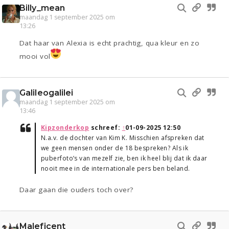
Billy_mean
maandag 1 september 2025 om
13:26
Dat haar van Alexia is echt prachtig, qua kleur en zo
mooi vol
Galileogalilei
maandag 1 september 2025 om
13:46
Kipzonderkop
schreef:
↑
01-09-2025 12:50
N.a.v. de dochter van Kim K. Misschien afspreken dat
we geen mensen onder de 18 bespreken? Als ik
puberfoto’s van mezelf zie, ben ik heel blij dat ik daar
nooit mee in de internationale pers ben beland.
Daar gaan die ouders toch over?
Maleficent