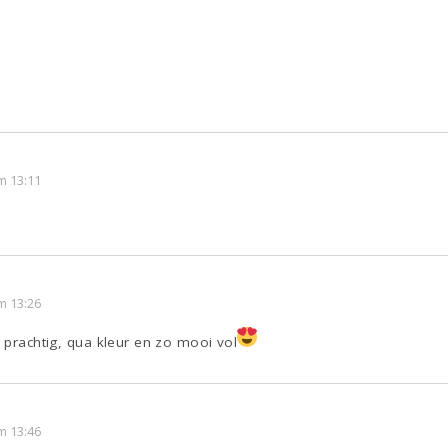
m 13:11
m 13:26
t prachtig, qua kleur en zo mooi vol
m 13:46