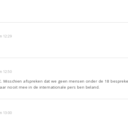
m 12:29
m 12:50
 K. Misschien afspreken dat we geen mensen onder de 18 bespreke
k daar nooit mee in de internationale pers ben beland.
m 13:00