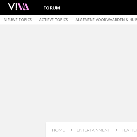
FORUM
NIEUWE TOPICS
ACTIEVE TOPICS
ALGEMENE VOORWAARDEN & HUI
HOME
ENTERTAINMENT
FLATTE