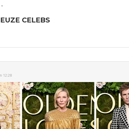
S
EUZE CELEBS
ld & Recht
Reizen
Seks
Gezondheid
Coronavirus
Overig
COVID-19
Kinderen
Digi
Eten
Mode &
Zwanger
Psyche
Beauty
Viva zoekt
Aangeboden
Gevraagd
Horen
Doen
Zien
m 12:28