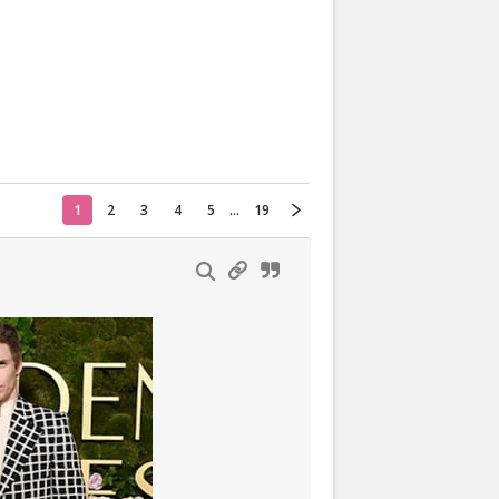
Actueel
Oekraïne
Thuis
Klussen
1
2
3
4
5
...
19
Lezen