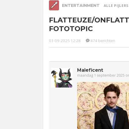
ENTERTAINMENT
ALLE PIJLER
FLATTEUZE/ONFLATT
Relaties
Werk &
Ge
FOTOTOPIC
Studie
Lijf & Lijn
01-09-2025 12:28
474 berichten
Entertainment
Sport
Contact
Maleficent
maandag 1 september 2025 o