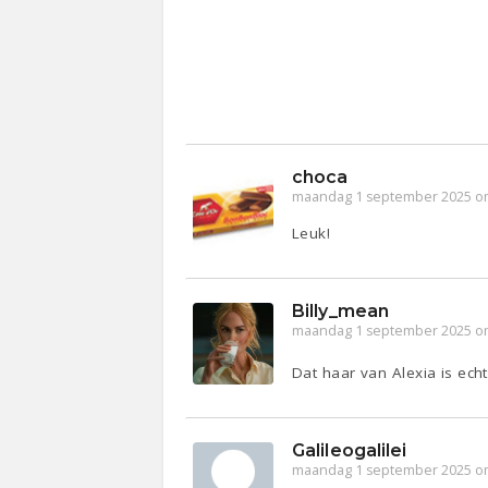
choca
maandag 1 september 2025 o
Leuk!
Billy_mean
maandag 1 september 2025 o
Dat haar van Alexia is ech
Galileogalilei
maandag 1 september 2025 o