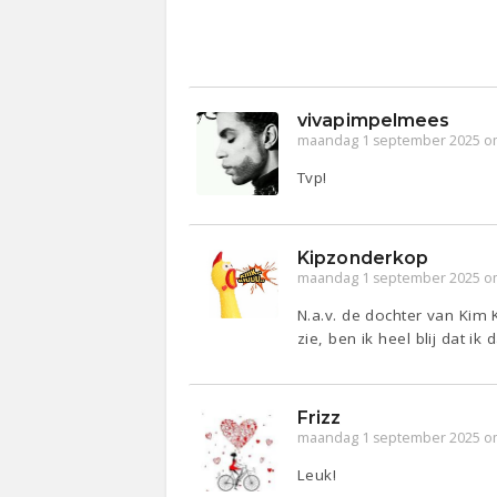
vivapimpelmees
maandag 1 september 2025 o
Tvp!
Kipzonderkop
maandag 1 september 2025 o
N.a.v. de dochter van Kim
zie, ben ik heel blij dat i
Frizz
maandag 1 september 2025 o
Leuk!