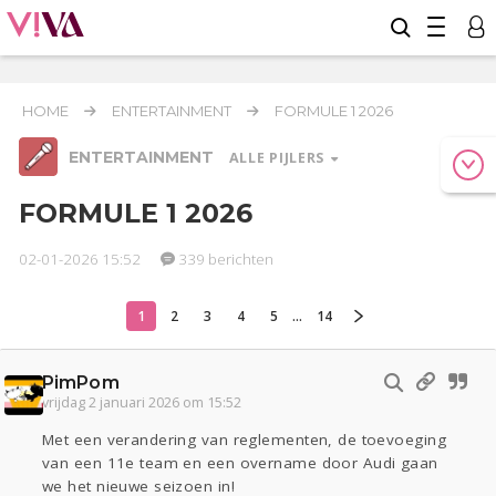
HOME
ENTERTAINMENT
FORMULE 1 2026
ENTERTAINMENT
ALLE PIJLERS
FORMULE 1 2026
02-01-2026 15:52
339 berichten
Relaties
Werk & Studie
Geld & Recht
Reizen
Seks
Gezondheid
Coronavirus
Overig
COVID-19
1
2
3
4
5
...
14
Actueel
Oekraïne
Lijf & Lijn
PimPom
Entertainment
vrijdag 2 januari 2026 om 15:52
Kinderen
Digi
Eten
Mode & Beauty
Met een verandering van reglementen, de toevoeging
Zwanger
Psyche
Thuis
Klussen
van een 11e team en een overname door Audi gaan
we het nieuwe seizoen in!
Sport
Contact
Viva zoekt
Aangeboden