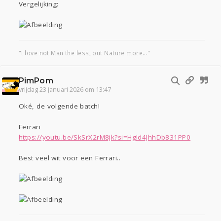
Vergelijking:
"I love not Man the less, but Nature more..."
PimPom
vrijdag 23 januari 2026 om 13:47
Oké, de volgende batch!
Ferrari
https://youtu.be/SkSrX2rM8jk?si=HgId4JhhDb831PP0
Best veel wit voor een Ferrari..