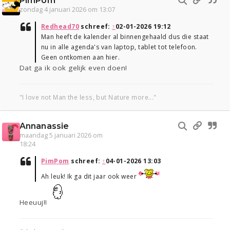
PimPom
zondag 4 januari 2026 om 13:07
Redhead70
schreef:
↑
02-01-2026 19:12
Man heeft de kalender al binnengehaald dus die staat
nu in alle agenda's van laptop, tablet tot telefoon.
Geen ontkomen aan hier.
Dat ga ik ook gelijk even doen!
"I love not Man the less, but Nature more..."
Annanassie
maandag 5 januari 2026 om
18:24
PimPom
schreef:
↑
04-01-2026 13:03
Ah leuk! Ik ga dit jaar ook weer
Heeuuj!!