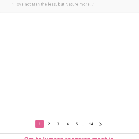
"I love not Man the less, but Nature more..."
1
2
3
4
5
...
14
Om te kunnen reageren moet je