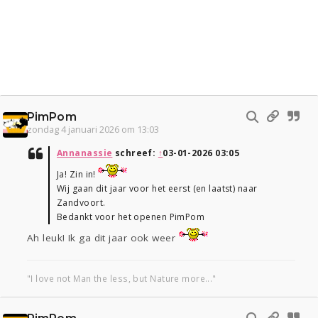
PimPom
zondag 4 januari 2026 om 13:03
Annanassie
schreef:
↑
03-01-2026 03:05
Ja! Zin in!
Wij gaan dit jaar voor het eerst (en laatst) naar
Zandvoort.
Bedankt voor het openen PimPom
Ah leuk! Ik ga dit jaar ook weer
"I love not Man the less, but Nature more..."