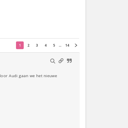
Actueel
Oekraïne
Thuis
Klussen
1
2
3
4
5
...
14
Lezen
door Audi gaan we het nieuwe