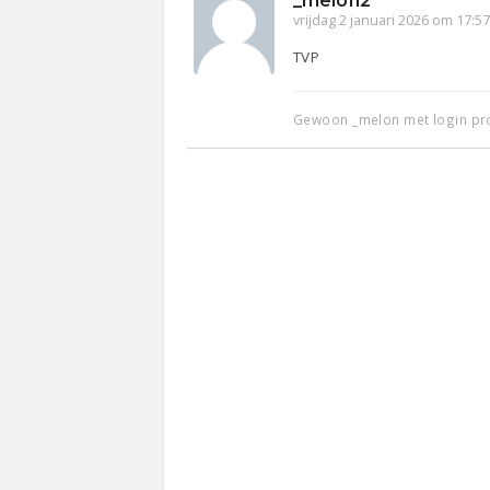
_melon2
vrijdag 2 januari 2026 om 17:5
TVP
Gewoon _melon met login p