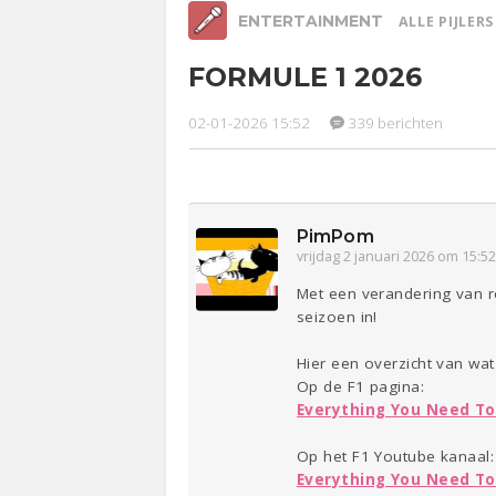
ENTERTAINMENT
ALLE PIJLER
FORMULE 1 2026
Relaties
Werk &
Ge
Studie
02-01-2026 15:52
339 berichten
Lijf & Lijn
Entertainment
Sport
Contact
PimPom
vrijdag 2 januari 2026 om 15:5
Met een verandering van 
seizoen in!
Hier een overzicht van wa
Op de F1 pagina:
Everything You Need To
Op het F1 Youtube kanaal:
Everything You Need To