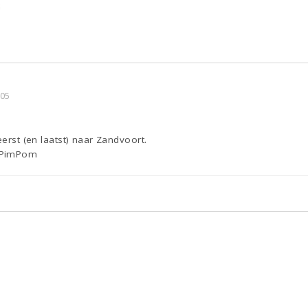
6
:05
eerst (en laatst) naar Zandvoort.
 PimPom