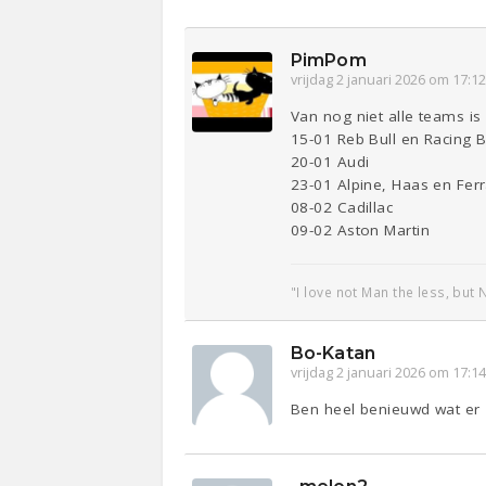
PimPom
vrijdag 2 januari 2026 om 17:1
Van nog niet alle teams i
15-01 Reb Bull en Racing 
20-01 Audi
23-01 Alpine, Haas en Ferr
08-02 Cadillac
09-02 Aston Martin
"I love not Man the less, but 
Bo-Katan
vrijdag 2 januari 2026 om 17:1
Ben heel benieuwd wat er z