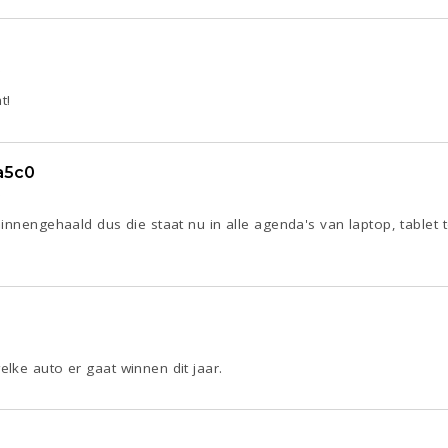
2
t!
a5c0
2
innengehaald dus die staat nu in alle agenda's van laptop, table
1
lke auto er gaat winnen dit jaar.