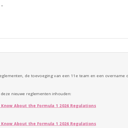
S
ld & Recht
Reizen
Seks
Gezondheid
Coronavirus
Overig
COVID-19
Kinderen
Digi
Eten
Mode &
Zwanger
Psyche
Beauty
Viva zoekt
Aangeboden
Gevraagd
Horen
Doen
Zien
2
reglementen, de toevoeging van een 11e team en een overname 
t deze nieuwe reglementen inhouden:
 Know About the Formula 1 2026 Regulations
 Know About the Formula 1 2026 Regulations