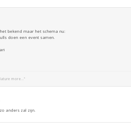
2
s het bekend maar het schema nu:
Bulls doen een event samen.
ari
Nature more..."
4
o anders zal zijn.