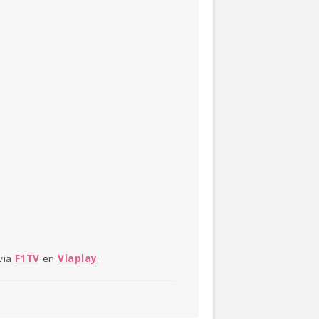
 via
F1TV
en
Viaplay
.