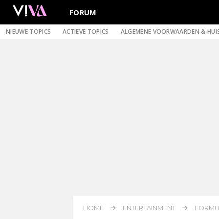
FORUM
NIEUWE TOPICS
ACTIEVE TOPICS
ALGEMENE VOORWAARDEN & HUI
HOME
ENTERTAINMENT
FORMUL