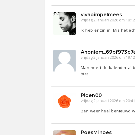
vivapimpelmees
vrijdag 2 januari 2026 om 18:1
Ik heb er zin in. Mis het ech
Anoniem_69bf973c7
vrijdag 2 januari 2026 om 19:1
Man heeft de kalender al b
hier.
Pioen00
vrijdag 2 januari 2026 om 20:4
Ben weer heel benieuwd we
PoesMinoes