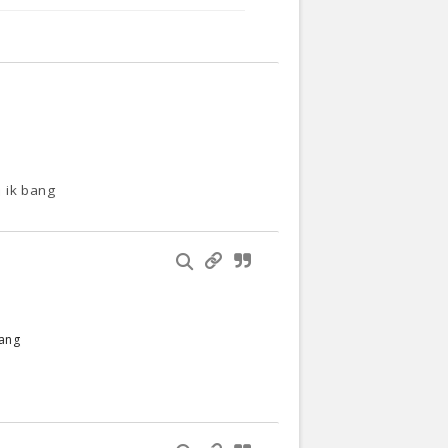
n ik bang
bang