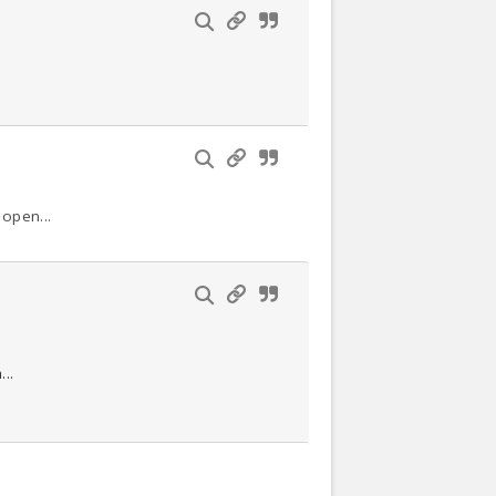
open...
...