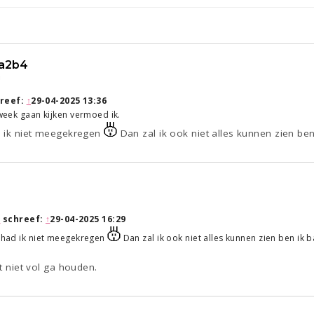
a2b4
9
reef:
↑
29-04-2025 13:36
 week gaan kijken vermoed ik.
ad ik niet meegekregen
Dan zal ik ook niet alles kunnen zien be
1
r
schreef:
↑
29-04-2025 16:29
t had ik niet meegekregen
Dan zal ik ook niet alles kunnen zien ben ik 
ht niet vol ga houden.