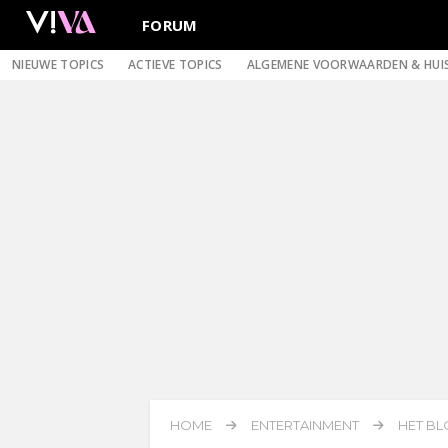
FORUM
NIEUWE TOPICS
ACTIEVE TOPICS
ALGEMENE VOORWAARDEN & HUI
HOME
ENTERTAINMENT
HET BL