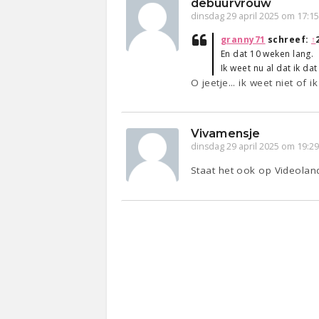
debuurvrouw
dinsdag 29 april 2025 om 17:1
granny71
schreef:
↑
En dat 10 weken lang.
Ik weet nu al dat ik da
O jeetje... ik weet niet o
Vivamensje
dinsdag 29 april 2025 om 19:2
Staat het ook op Videolan