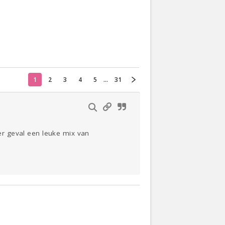
Actueel
Oekraïne
Thuis
Klussen
1
2
3
4
5
...
31
Lezen
der geval een leuke mix van