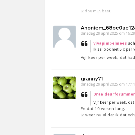
Ik doe mijn best
Anoniem_68be0ae12
dinsdag 29 april 2025 om 16:2
vivapimpelmees
sch
Ik zal ook niet 5 x per
Vijf keer per week, dat h
granny71
dinsdag 29 april 2025 om 17:1
Draaideurforumme
Vijf keer per week, da
En dat 10 weken lang.
Ik weet nu al dat ik dat ec