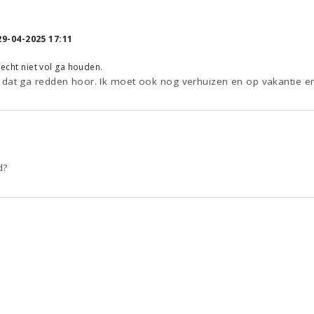
5
29-04-2025 17:11
t echt niet vol ga houden.
f ik dat ga redden hoor. Ik moet ook nog verhuizen en op vakantie 
9
d?