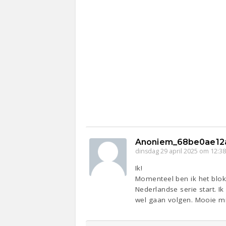
Anoniem_68be0ae12
dinsdag 29 april 2025 om 12:3
Ik!
Momenteel ben ik het blok 
Nederlandse serie start. I
wel gaan volgen. Mooie m