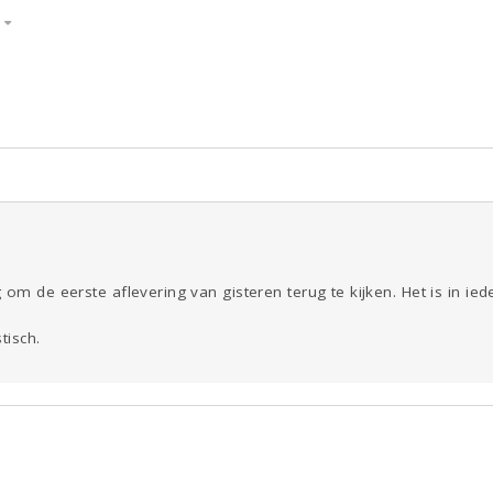
S
ld & Recht
Reizen
Seks
Gezondheid
Coronavirus
Overig
COVID-19
Kinderen
Digi
Eten
Mode &
Zwanger
Psyche
Beauty
Viva zoekt
Aangeboden
Gevraagd
Horen
Doen
Zien
7
 om de eerste aflevering van gisteren terug te kijken. Het is in ie
tisch.