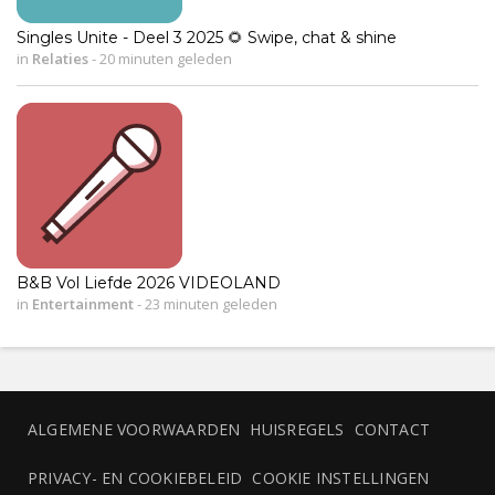
Singles Unite - Deel 3 2025 🌻 Swipe, chat & shine
in
Relaties
-
20 minuten geleden
B&B Vol Liefde 2026 VIDEOLAND
in
Entertainment
-
23 minuten geleden
ALGEMENE VOORWAARDEN
HUISREGELS
CONTACT
PRIVACY- EN COOKIEBELEID
COOKIE INSTELLINGEN