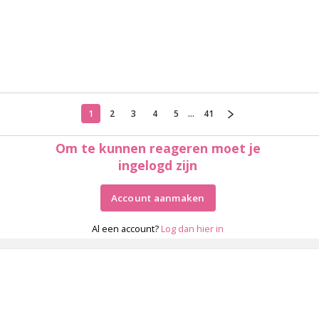
1
2
3
4
5
...
41
Om te kunnen reageren moet je
ingelogd zijn
Account aanmaken
Al een account?
Log dan hier in