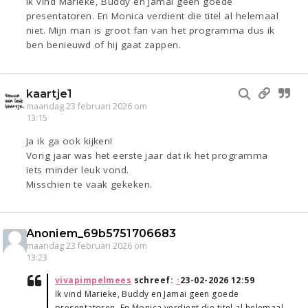
Ik vind Marieke, Buddy en Jamai geen goede
presentatoren. En Monica verdient die titel al helemaal
niet. Mijn man is groot fan van het programma dus ik
ben benieuwd of hij gaat zappen.
kaartje1
maandag 23 februari 2026 om
13:15
Ja ik ga ook kijken!
Vorig jaar was het eerste jaar dat ik het programma
iets minder leuk vond.
Misschien te vaak gekeken.
Anoniem_69b5751706683
maandag 23 februari 2026 om
13:23
vivapimpelmees
schreef:
↑
23-02-2026 12:59
Ik vind Marieke, Buddy en Jamai geen goede
presentatoren. En Monica verdient die titel al helemaal