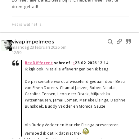
Zo hee, alle bankzitters bij RTL hebben weer wat te
doen gehad!
Het is wat het is.
vivapimpelmees
maandag 23 februari 2026 om
12:59
BeeDifferent
schreef:
↑
23-02-2026 12:14
Ik kijk ook. Niet alle afleveringen ben ik bang.
De presentatie wordt afwisselend gedaan door Beau
van Erven Dorens, Chantal Janzen, Ruben Nicolai,
Caroline Tensen, Leonie ter Braak, Miljuschka
Witzenhausen, Jamai Loman, Marieke Elsinga, Daphne
Bunskoek, Buddy Vedder en Monica Geuze
Als Buddy Vedder en Marieke Elsinga presenteren
vermoed ik dat ik dat niet trek