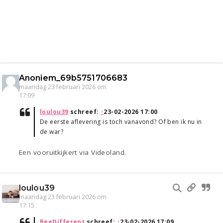
Anoniem_69b5751706683
maandag 23 februari 2026 om
17:09
loulou39
schreef:
↑
23-02-2026 17:00
De eerste aflevering is toch vanavond? Of ben ik nu in
de war?
Een vooruitkijkert via Videoland.
loulou39
maandag 23 februari 2026 om
17:15
BeeDifferent
schreef:
↑
23-02-2026 17:09