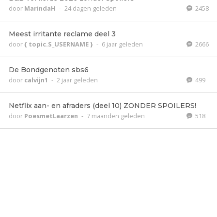
door
MarindaH
-
24 dagen geleden
2458
Meest irritante reclame deel 3
door
{ topic.S_USERNAME }
-
6 jaar geleden
2666
De Bondgenoten sbs6
door
calvijn1
-
2 jaar geleden
499
Netflix aan- en afraders (deel 10) ZONDER SPOILERS!
door
PoesmetLaarzen
-
7 maanden geleden
518