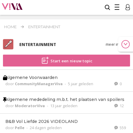
HOME
ENTERTAINMENT
ENTERTAINMENT
meer info
Start een nieuw topic
Algemene Voorwaarden
door
CommunityManagerViva
-
5 jaar geleden
0
Algemene mededeling m.b.t. het plaatsen van spoilers
door
ModeratorViva
-
13 jaar geleden
12
B&B Vol Liefde 2026 VIDEOLAND
door
Pelle
-
24 dagen geleden
559