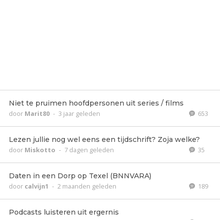
Niet te pruimen hoofdpersonen uit series / films
door
Marit80
-
3 jaar geleden
653
Lezen jullie nog wel eens een tijdschrift? Zoja welke?
door
Miskotto
-
7 dagen geleden
35
Daten in een Dorp op Texel (BNNVARA)
door
calvijn1
-
2 maanden geleden
189
Podcasts luisteren uit ergernis