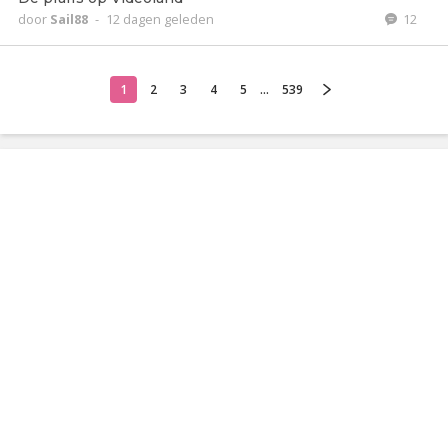
door
Sail88
-
12 dagen geleden
12
1
2
3
4
5
...
539