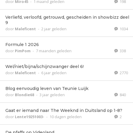
door
Miro45
-
1 maand geleden
198
Verliefd, verloofd, getrouwd, gescheiden in showbizz deel
9
door
Maleficent
-
2 jaar geleden
1034
Formule 1 2026
door
PimPom
-
7 maanden geleden
338
Wel/niet/bijna/schijnzwanger deel 6!
door
Maleficent
-
6 jaar geleden
2770
Blog eenvoudig leven van Teunie Luijk
door
Blondie68
-
3 jaar geleden
840
Gaat er iemand naar The Weeknd in Duitsland op 1-8?
door
Lente19251003-
-
10 dagen geleden
2
De pfaffs op Videoland