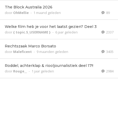
The Block Australia 2026
door
OhMellie
-
1 maand geleden
89
Welke film heb je voor het laatst gezien? Deel 3
door
{ topic.S_USERNAME }
-
6 jaar geleden
2337
Rechtszaak Marco Borsato
door
Maleficent
-
9 maanden geleden
3405
Roddel, achterklap & riooljournalistiek deel 17!!
door
Rouge__
-
1 jaar geleden
2984