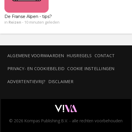
De Franse Alpen - tips?
in
Reizen
-
10 minuten geleden
ALGEMENE VOORWAARDEN
HUISREGELS
CONTACT
PRIVACY- EN COOKIEBELEID
COOKIE INSTELLINGEN
ADVERTENTIEVRIJ?
DISCLAIMER
© 2026 Kompas Publishing B.V. - alle rechten voorbehouden