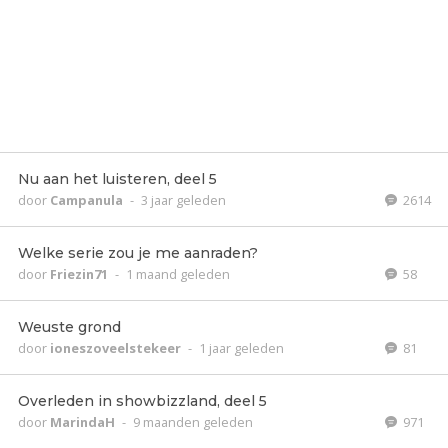
Nu aan het luisteren, deel 5
door
Campanula
-
3 jaar geleden
2614
Welke serie zou je me aanraden?
door
Friezin71
-
1 maand geleden
58
Weuste grond
door
ioneszoveelstekeer
-
1 jaar geleden
81
Overleden in showbizzland, deel 5
door
MarindaH
-
9 maanden geleden
971