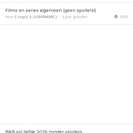
Films en series algemeen (geen spoilers!)
door
{ topic.S_USERNAME }
-
6 jaar geleden
2639
B&B vol liefde 2026 zonder spoilers