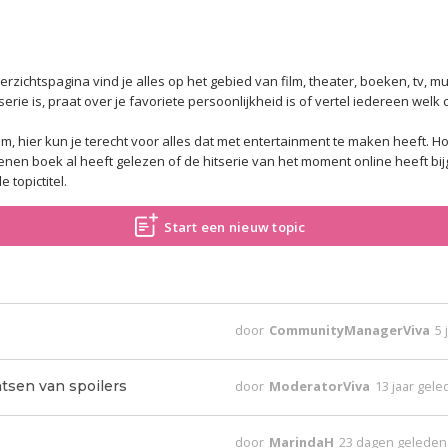
zichtspagina vind je alles op het gebied van film, theater, boeken, tv, muz
erie is, praat over je favoriete persoonlijkheid is of vertel iedereen welk 
m, hier kun je terecht voor alles dat met entertainment te maken heeft.
Ho
chenen boek al heeft gelezen of de hitserie van het moment online heeft b
 topictitel.
Start een nieuw topic
door
CommunityManagerViva
5 
tsen van spoilers
door
ModeratorViva
13 jaar gel
door
MarindaH
23 dagen geleden