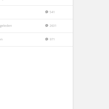
541
r geleden
2631
en
971