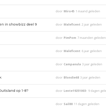
door
Miro45
1 maand geleden
den in showbizz deel 9
door
Maleficent
2 jaar geleden
door
PimPom
7 maanden geleden
door
Maleficent
6 jaar geleden
door
Campanula
3 jaar geleden
k
door
Blondie68
3 jaar geleden
uitsland op 1-8?
door
Lente19251003-
9 dagen gel
door
Sail88
11 dagen geleden