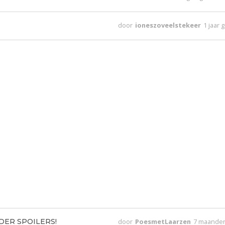
door
ioneszoveelstekeer
1 jaar 
ONDER SPOILERS!
door
PoesmetLaarzen
7 maande