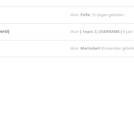
door
Pelle
23 dagen geleden
ers!)
door
{ topic.S_USERNAME }
6 jaa
door
MarindaH
8 maanden geled