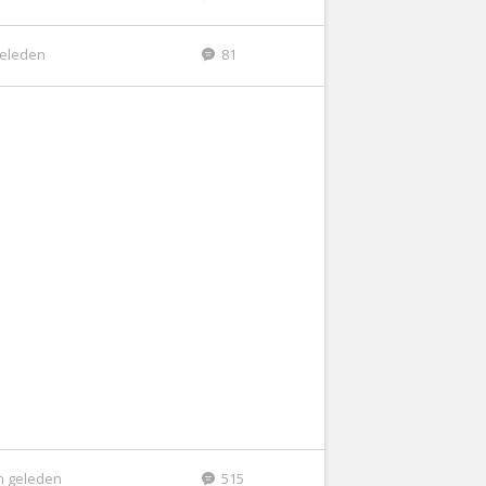
geleden
81
n geleden
515