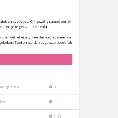
iek en spelletjes. Kijk gezellig samen een tv-
concert je te gek vond. [break]
ud er wel rekening mee dat niet iedereen de
ijgekeken. Spoilen wordt niet gewaardeerd; als
jaar geleden
0
eden
12
2421