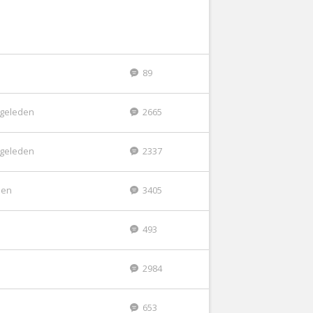
89
r geleden
2665
r geleden
2337
den
3405
493
2984
653