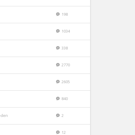
198
1034
338
2770
2605
840
eden
2
12