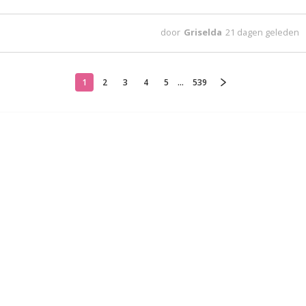
door
Griselda
21 dagen geleden
1
2
3
4
5
...
539