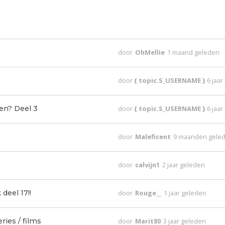
door
OhMellie
1 maand geleden
door
{ topic.S_USERNAME }
6 jaa
ien? Deel 3
door
{ topic.S_USERNAME }
6 jaa
door
Maleficent
9 maanden gele
door
calvijn1
2 jaar geleden
deel 17!!
door
Rouge__
1 jaar geleden
ies / films
door
Marit80
3 jaar geleden