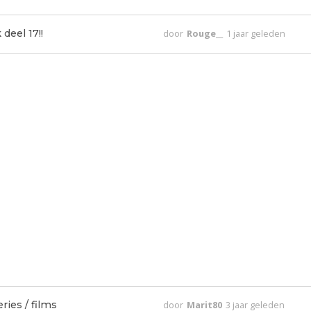
deel 17!!
door
Rouge__
1 jaar geleden
ies / films
door
Marit80
3 jaar geleden