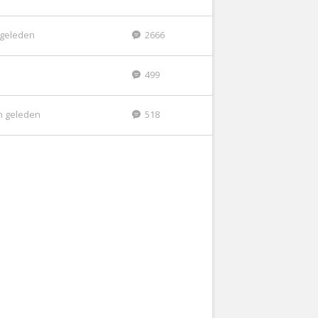
r geleden
2666
499
n geleden
518