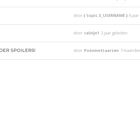
door
{ topic.S_USERNAME }
6 jaa
door
calvijn1
2 jaar geleden
ONDER SPOILERS!
door
PoesmetLaarzen
7 maande