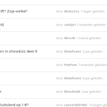
ift? Zoja welke?
door
Miskotto
7 dagen geleden
A)
door
calvijn1
2 maanden geleden
door
Miro45
1 maand geleden
den in showbizz deel 9
door
Maleficent
2 jaar geleden
door
PimPom
7 maanden geleden
door
Maleficent
6 jaar geleden
k
door
Blondie68
3 jaar geleden
uitsland op 1-8?
door
Lente19251003-
10 dagen ge