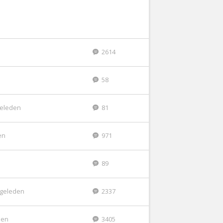
2614
58
geleden
81
en
971
89
r geleden
2337
den
3405