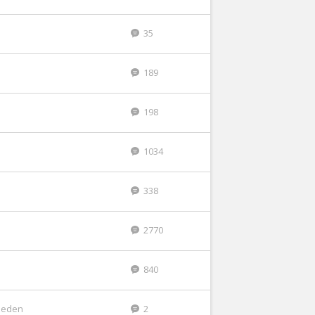
35
189
198
1034
338
2770
840
leden
2