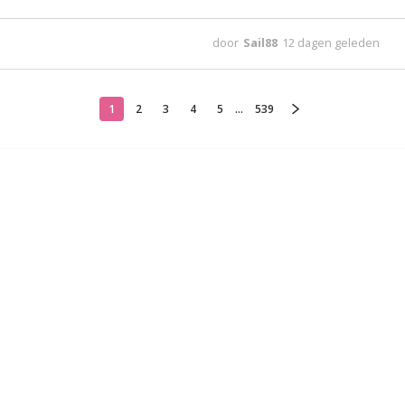
door
Sail88
12 dagen geleden
1
2
3
4
5
...
539