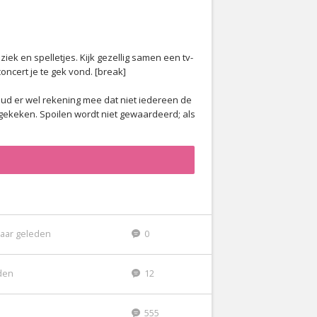
iek en spelletjes. Kijk gezellig samen een tv-
concert je te gek vond. [break]
ud er wel rekening mee dat niet iedereen de
ijgekeken. Spoilen wordt niet gewaardeerd; als
jaar geleden
0
eden
12
555