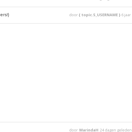
ers!)
door
{ topic.S_USERNAME }
6 jaa
door
MarindaH
24 dagen geleden