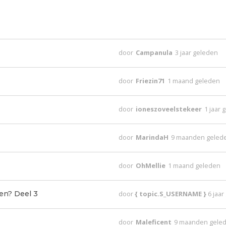
door
Campanula
3 jaar geleden
door
Friezin71
1 maand geleden
door
ioneszoveelstekeer
1 jaar 
door
MarindaH
9 maanden geled
door
OhMellie
1 maand geleden
ien? Deel 3
door
{ topic.S_USERNAME }
6 jaa
door
Maleficent
9 maanden gele