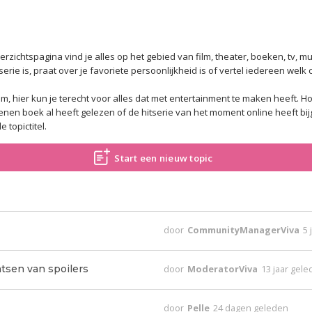
zichtspagina vind je alles op het gebied van film, theater, boeken, tv, muz
erie is, praat over je favoriete persoonlijkheid is of vertel iedereen welk 
m, hier kun je terecht voor alles dat met entertainment te maken heeft.
Ho
chenen boek al heeft gelezen of de hitserie van het moment online heeft b
 topictitel.
Start een nieuw topic
door
CommunityManagerViva
5 
tsen van spoilers
door
ModeratorViva
13 jaar gel
door
Pelle
24 dagen geleden