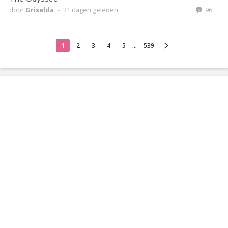
door
Griselda
-
21 dagen geleden
96
1
2
3
4
5
...
539