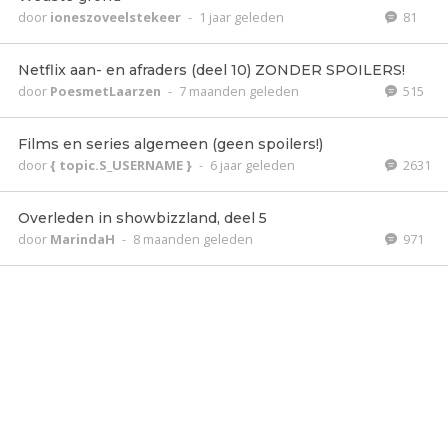
door
ioneszoveelstekeer
-
1 jaar geleden
81
Netflix aan- en afraders (deel 10) ZONDER SPOILERS!
door
PoesmetLaarzen
-
7 maanden geleden
515
Films en series algemeen (geen spoilers!)
door
{ topic.S_USERNAME }
-
6 jaar geleden
2631
Overleden in showbizzland, deel 5
door
MarindaH
-
8 maanden geleden
971