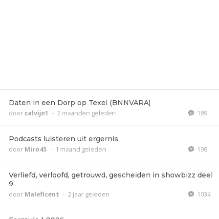
Daten in een Dorp op Texel (BNNVARA)
door
calvijn1
-
2 maanden geleden
189
Podcasts luisteren uit ergernis
door
Miro45
-
1 maand geleden
198
Verliefd, verloofd, getrouwd, gescheiden in showbizz deel
9
door
Maleficent
-
2 jaar geleden
1034