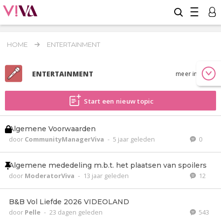
HOME
ENTERTAINMENT
ENTERTAINMENT
meer info
Start een nieuw topic
Algemene Voorwaarden
door
CommunityManagerViva
-
5 jaar geleden
0
Algemene mededeling m.b.t. het plaatsen van spoilers
door
ModeratorViva
-
13 jaar geleden
12
B&B Vol Liefde 2026 VIDEOLAND
door
Pelle
-
23 dagen geleden
543