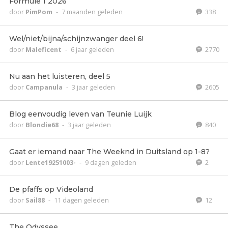
Formule 1 2026
door
PimPom
-
7 maanden geleden
338
Wel/niet/bijna/schijnzwanger deel 6!
door
Maleficent
-
6 jaar geleden
2770
Nu aan het luisteren, deel 5
door
Campanula
-
3 jaar geleden
2605
Blog eenvoudig leven van Teunie Luijk
door
Blondie68
-
3 jaar geleden
840
Gaat er iemand naar The Weeknd in Duitsland op 1-8?
door
Lente19251003-
-
9 dagen geleden
2
De pfaffs op Videoland
door
Sail88
-
11 dagen geleden
12
The Odyssee