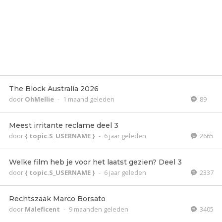
The Block Australia 2026
door
OhMellie
-
1 maand geleden
89
Meest irritante reclame deel 3
door
{ topic.S_USERNAME }
-
6 jaar geleden
2665
Welke film heb je voor het laatst gezien? Deel 3
door
{ topic.S_USERNAME }
-
6 jaar geleden
2337
Rechtszaak Marco Borsato
door
Maleficent
-
9 maanden geleden
3405