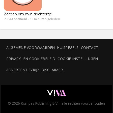
Zorgen om mijn dochtertje
in
Gezondheid
-
13 minuten geleden
ALGEMENE VOORWAARDEN
HUISREGELS
CONTACT
PRIVACY- EN COOKIEBELEID
COOKIE INSTELLINGEN
ADVERTENTIEVRIJ?
DISCLAIMER
© 2026 Kompas Publishing B.V. - alle rechten voorbehouden