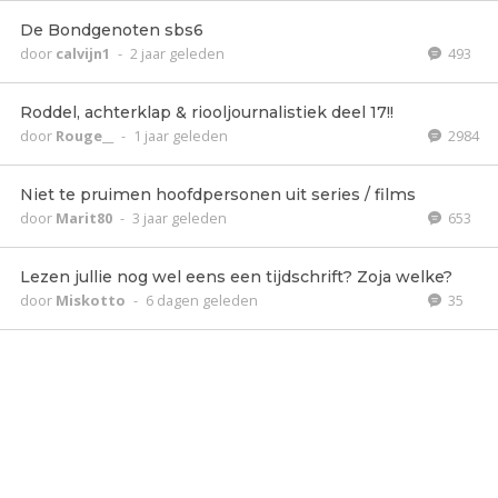
De Bondgenoten sbs6
door
calvijn1
-
2 jaar geleden
493
Roddel, achterklap & riooljournalistiek deel 17!!
door
Rouge__
-
1 jaar geleden
2984
Niet te pruimen hoofdpersonen uit series / films
door
Marit80
-
3 jaar geleden
653
Lezen jullie nog wel eens een tijdschrift? Zoja welke?
door
Miskotto
-
6 dagen geleden
35