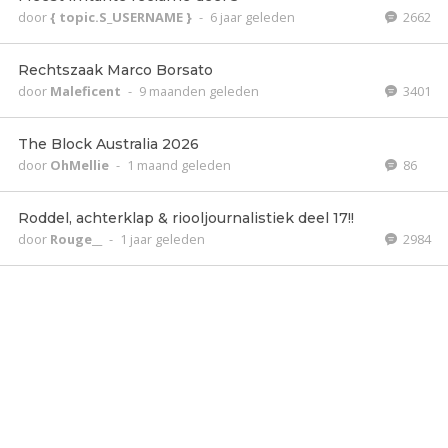
door
{ topic.S_USERNAME }
-
6 jaar geleden
2662
Rechtszaak Marco Borsato
door
Maleficent
-
9 maanden geleden
3401
The Block Australia 2026
door
OhMellie
-
1 maand geleden
86
Roddel, achterklap & riooljournalistiek deel 17!!
door
Rouge__
-
1 jaar geleden
2984