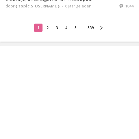
door
{ topic.S_USERNAME }
-
6 jaar geleden
1844
1
2
3
4
5
...
539