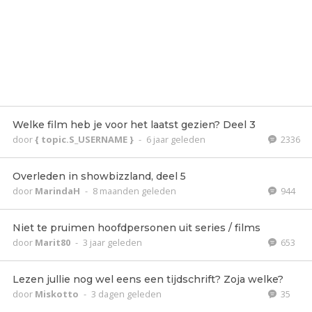
Welke film heb je voor het laatst gezien? Deel 3
door
{ topic.S_USERNAME }
-
6 jaar geleden
2336
Overleden in showbizzland, deel 5
door
MarindaH
-
8 maanden geleden
944
Niet te pruimen hoofdpersonen uit series / films
door
Marit80
-
3 jaar geleden
653
Lezen jullie nog wel eens een tijdschrift? Zoja welke?
door
Miskotto
-
3 dagen geleden
35