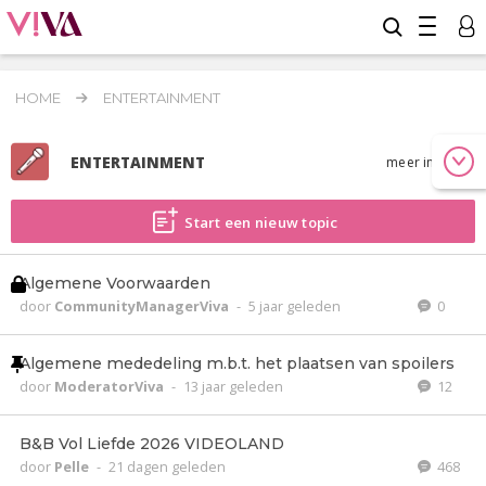
HOME
ENTERTAINMENT
ENTERTAINMENT
meer info
Start een nieuw topic
Algemene Voorwaarden
door
CommunityManagerViva
-
5 jaar geleden
0
Algemene mededeling m.b.t. het plaatsen van spoilers
door
ModeratorViva
-
13 jaar geleden
12
B&B Vol Liefde 2026 VIDEOLAND
door
Pelle
-
21 dagen geleden
468