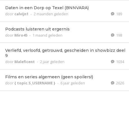
Daten in een Dorp op Texel (BNNVARA)
door
calvijn1
-
2 maanden geleden
189
Podcasts luisteren uit ergernis
door
Miro45
-
1 maand geleden
198
Verliefd, verloofd, getrouwd, gescheiden in showbizz deel
9
door
Maleficent
-
2 jaar geleden
1034
Films en series algemeen (geen spoilers!)
door
{ topic.S_USERNAME }
-
6 jaar geleden
2626