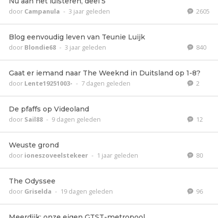
Nu aan het luisteren, deel 5
door
Campanula
-
3 jaar geleden
2605
Blog eenvoudig leven van Teunie Luijk
door
Blondie68
-
3 jaar geleden
840
Gaat er iemand naar The Weeknd in Duitsland op 1-8?
door
Lente19251003-
-
7 dagen geleden
2
De pfaffs op Videoland
door
Sail88
-
9 dagen geleden
12
Weuste grond
door
ioneszoveelstekeer
-
1 jaar geleden
80
The Odyssee
door
Griselda
-
19 dagen geleden
96
Meerdijk; onze eigen GTST-metropool