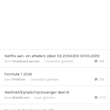
Netflix aan- en afraders (deel 10) ZONDER SPOILERS!
door
PoesmetLaarzen
-
7 maanden geleden
498
Formule 1 2026
door
PimPom
-
7 maanden geleden
338
Wel/niet/bijna/schijnzwanger deel 6!
door
Maleficent
-
6 jaar geleden
2770