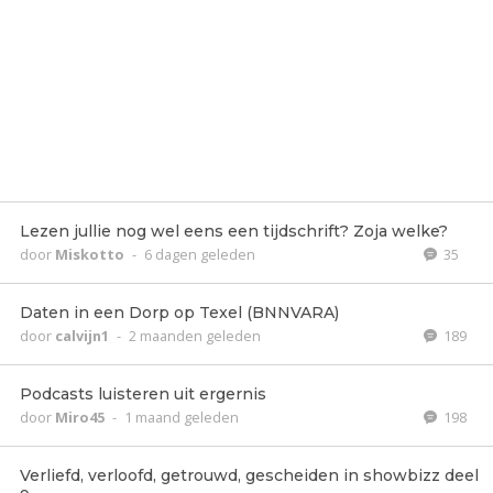
Lezen jullie nog wel eens een tijdschrift? Zoja welke?
door
Miskotto
-
6 dagen geleden
35
Daten in een Dorp op Texel (BNNVARA)
door
calvijn1
-
2 maanden geleden
189
Podcasts luisteren uit ergernis
door
Miro45
-
1 maand geleden
198
Verliefd, verloofd, getrouwd, gescheiden in showbizz deel