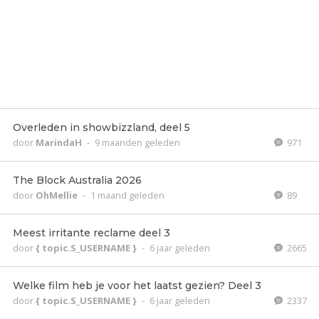
Overleden in showbizzland, deel 5
door
MarindaH
-
9 maanden geleden
971
The Block Australia 2026
door
OhMellie
-
1 maand geleden
89
Meest irritante reclame deel 3
door
{ topic.S_USERNAME }
-
6 jaar geleden
2665
Welke film heb je voor het laatst gezien? Deel 3
door
{ topic.S_USERNAME }
-
6 jaar geleden
2337