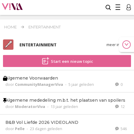
HOME
ENTERTAINMENT
ENTERTAINMENT
meer info
Start een nieuw topic
Algemene Voorwaarden
door
CommunityManagerViva
-
5 jaar geleden
0
Algemene mededeling m.b.t. het plaatsen van spoilers
door
ModeratorViva
-
13 jaar geleden
12
B&B Vol Liefde 2026 VIDEOLAND
door
Pelle
-
23 dagen geleden
546