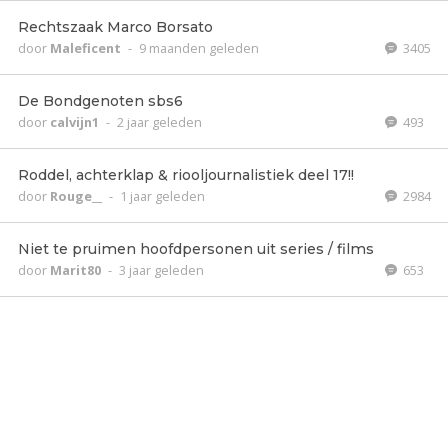
Rechtszaak Marco Borsato
door
Maleficent
-
9 maanden geleden
3405
De Bondgenoten sbs6
door
calvijn1
-
2 jaar geleden
493
Roddel, achterklap & riooljournalistiek deel 17!!
door
Rouge__
-
1 jaar geleden
2984
Niet te pruimen hoofdpersonen uit series / films
door
Marit80
-
3 jaar geleden
653