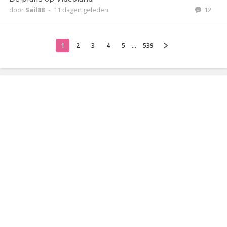
door
Sail88
-
11 dagen geleden
12
1
2
3
4
5
...
539