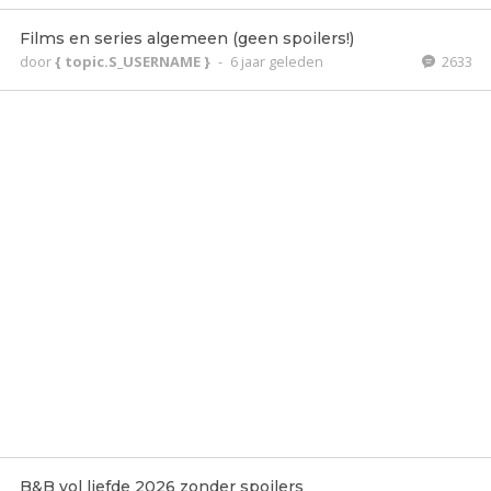
Films en series algemeen (geen spoilers!)
door
{ topic.S_USERNAME }
-
6 jaar geleden
2633
B&B vol liefde 2026 zonder spoilers