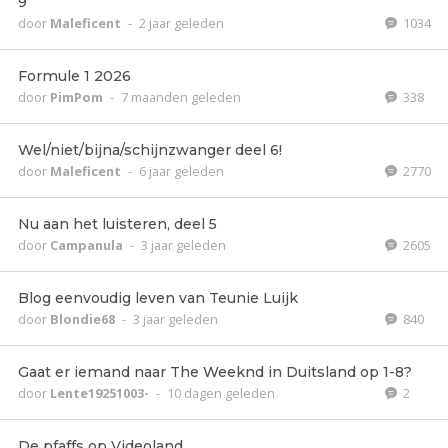
9
door
Maleficent
-
2 jaar geleden
1034
Formule 1 2026
door
PimPom
-
7 maanden geleden
338
Wel/niet/bijna/schijnzwanger deel 6!
door
Maleficent
-
6 jaar geleden
2770
Nu aan het luisteren, deel 5
door
Campanula
-
3 jaar geleden
2605
Blog eenvoudig leven van Teunie Luijk
door
Blondie68
-
3 jaar geleden
840
Gaat er iemand naar The Weeknd in Duitsland op 1-8?
door
Lente19251003-
-
10 dagen geleden
2
De pfaffs op Videoland