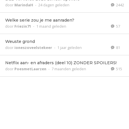
door
MarindaH
-
24 dagen geleden
2442
Welke serie zou je me aanraden?
door
Friezin71
-
1 maand geleden
57
Weuste grond
door
ioneszoveelstekeer
-
1 jaar geleden
81
Netflix aan- en afraders (deel 10) ZONDER SPOILERS!
door
PoesmetLaarzen
-
7 maanden geleden
515