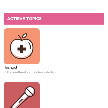
ACTIEVE TOPICS
Rijangst
in
Gezondheid
-
9 minuten geleden