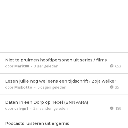
Niet te pruimen hoofdpersonen uit series / films
door
Marit80
-
3 jaar geleden
653
Lezen jullie nog wel eens een tijdschrift? Zoja welke?
door
Miskotto
-
6 dagen geleden
35
Daten in een Dorp op Texel (BNNVARA)
door
calvijn1
-
2 maanden geleden
189
Podcasts luisteren uit ergernis