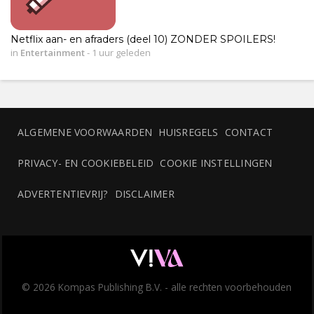
Netflix aan- en afraders (deel 10) ZONDER SPOILERS!
in
Entertainment
-
1 uur geleden
ALGEMENE VOORWAARDEN
HUISREGELS
CONTACT
PRIVACY- EN COOKIEBELEID
COOKIE INSTELLINGEN
ADVERTENTIEVRIJ?
DISCLAIMER
© 2026 Kompas Publishing B.V. - alle rechten voorbehouden