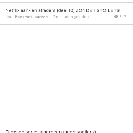
Netflix aan- en afraders (deel 10) ZONDER SPOILERS!
door
PoesmetLaarzen
-
7 maanden geleden
517
Films en series algemeen (geen spoilers!)