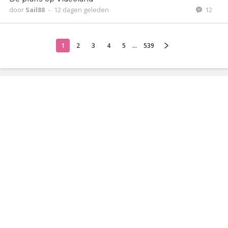
door
Sail88
-
12 dagen geleden
12
1
2
3
4
5
...
539