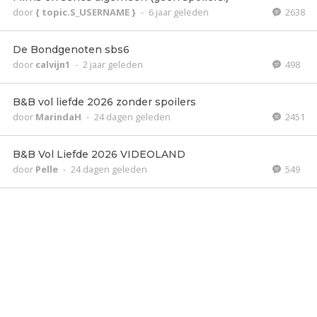
door
{ topic.S_USERNAME }
-
6 jaar geleden
2638
De Bondgenoten sbs6
door
calvijn1
-
2 jaar geleden
498
B&B vol liefde 2026 zonder spoilers
door
MarindaH
-
24 dagen geleden
2451
B&B Vol Liefde 2026 VIDEOLAND
door
Pelle
-
24 dagen geleden
549