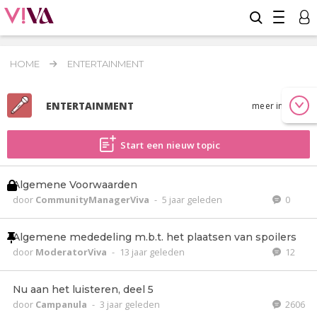
HOME
ENTERTAINMENT
ENTERTAINMENT
meer info
Start een nieuw topic
Algemene Voorwaarden
door
CommunityManagerViva
-
5 jaar geleden
0
Algemene mededeling m.b.t. het plaatsen van spoilers
door
ModeratorViva
-
13 jaar geleden
12
Nu aan het luisteren, deel 5
door
Campanula
-
3 jaar geleden
2606