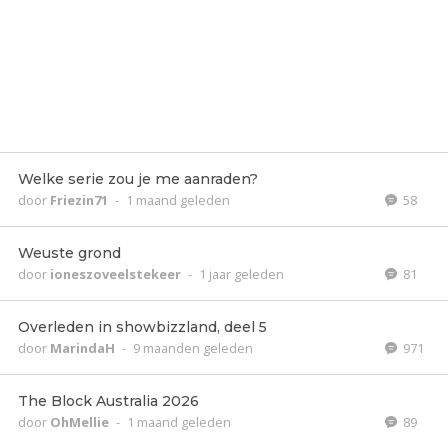
Welke serie zou je me aanraden?
door
Friezin71
-
1 maand geleden
58
Weuste grond
door
ioneszoveelstekeer
-
1 jaar geleden
81
Overleden in showbizzland, deel 5
door
MarindaH
-
9 maanden geleden
971
The Block Australia 2026
door
OhMellie
-
1 maand geleden
89