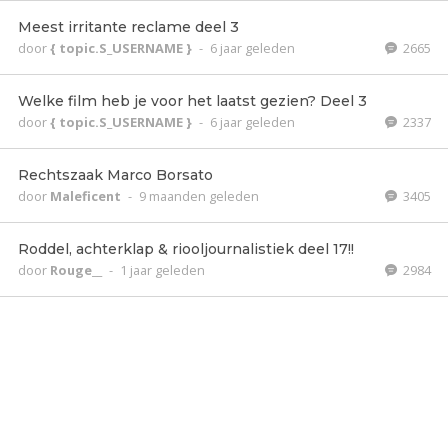
Meest irritante reclame deel 3
door
{ topic.S_USERNAME }
-
6 jaar geleden
2665
Welke film heb je voor het laatst gezien? Deel 3
door
{ topic.S_USERNAME }
-
6 jaar geleden
2337
Rechtszaak Marco Borsato
door
Maleficent
-
9 maanden geleden
3405
Roddel, achterklap & riooljournalistiek deel 17!!
door
Rouge__
-
1 jaar geleden
2984