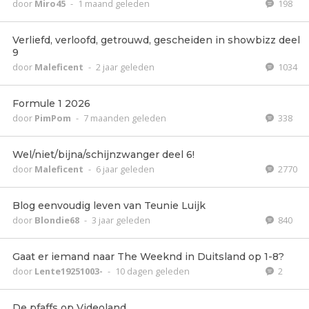
door
Miro45
-
1 maand geleden
198
Verliefd, verloofd, getrouwd, gescheiden in showbizz deel
9
door
Maleficent
-
2 jaar geleden
1034
Formule 1 2026
door
PimPom
-
7 maanden geleden
338
Wel/niet/bijna/schijnzwanger deel 6!
door
Maleficent
-
6 jaar geleden
2770
Blog eenvoudig leven van Teunie Luijk
door
Blondie68
-
3 jaar geleden
840
Gaat er iemand naar The Weeknd in Duitsland op 1-8?
door
Lente19251003-
-
10 dagen geleden
2
De pfaffs op Videoland