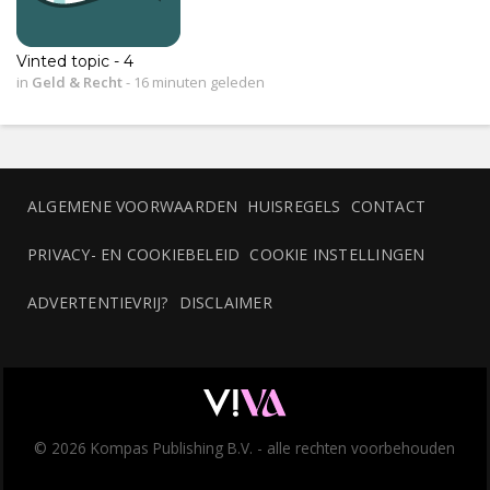
Vinted topic - 4
in
Geld & Recht
-
16 minuten geleden
ALGEMENE VOORWAARDEN
HUISREGELS
CONTACT
PRIVACY- EN COOKIEBELEID
COOKIE INSTELLINGEN
ADVERTENTIEVRIJ?
DISCLAIMER
© 2026 Kompas Publishing B.V. - alle rechten voorbehouden