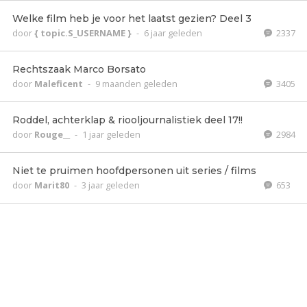
Welke film heb je voor het laatst gezien? Deel 3
door
{ topic.S_USERNAME }
-
6 jaar geleden
2337
Rechtszaak Marco Borsato
door
Maleficent
-
9 maanden geleden
3405
Roddel, achterklap & riooljournalistiek deel 17!!
door
Rouge__
-
1 jaar geleden
2984
Niet te pruimen hoofdpersonen uit series / films
door
Marit80
-
3 jaar geleden
653