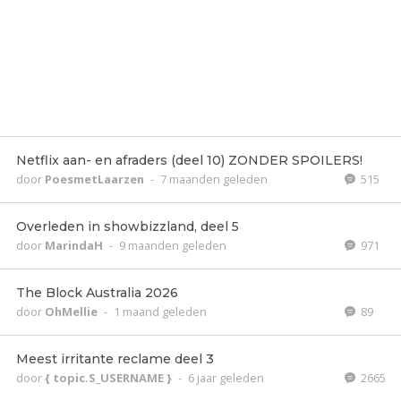
Netflix aan- en afraders (deel 10) ZONDER SPOILERS!
door
PoesmetLaarzen
-
7 maanden geleden
515
Overleden in showbizzland, deel 5
door
MarindaH
-
9 maanden geleden
971
The Block Australia 2026
door
OhMellie
-
1 maand geleden
89
Meest irritante reclame deel 3
door
{ topic.S_USERNAME }
-
6 jaar geleden
2665