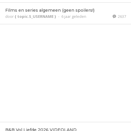
Films en series algemeen (geen spoilers!)
door
{ topic.S_USERNAME }
-
6 jaar geleden
2637
B&B Vol Liefde 2026 VIDEOLAND