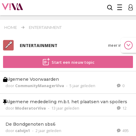
HOME
ENTERTAINMENT
ENTERTAINMENT
meer info
Start een nieuw topic
Algemene Voorwaarden
door
CommunityManagerViva
-
5 jaar geleden
0
Algemene mededeling m.b.t. het plaatsen van spoilers
door
ModeratorViva
-
13 jaar geleden
12
De Bondgenoten sbs6
door
calvijn1
-
2 jaar geleden
495