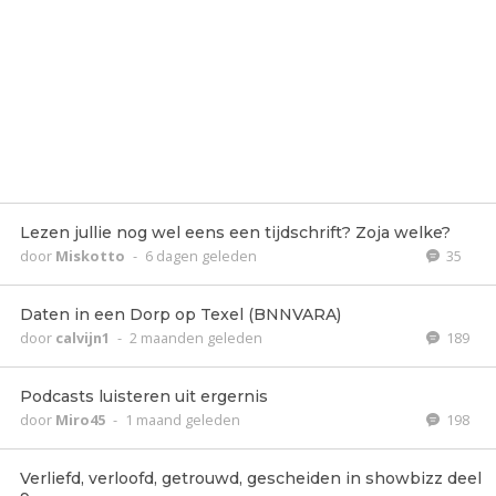
Lezen jullie nog wel eens een tijdschrift? Zoja welke?
door
Miskotto
-
6 dagen geleden
35
Daten in een Dorp op Texel (BNNVARA)
door
calvijn1
-
2 maanden geleden
189
Podcasts luisteren uit ergernis
door
Miro45
-
1 maand geleden
198
Verliefd, verloofd, getrouwd, gescheiden in showbizz deel