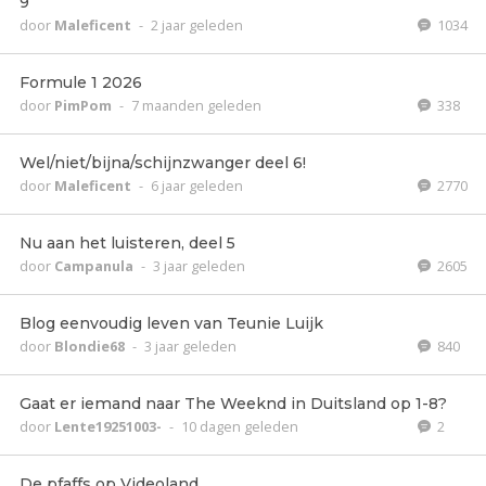
9
door
Maleficent
-
2 jaar geleden
1034
Formule 1 2026
door
PimPom
-
7 maanden geleden
338
Wel/niet/bijna/schijnzwanger deel 6!
door
Maleficent
-
6 jaar geleden
2770
Nu aan het luisteren, deel 5
door
Campanula
-
3 jaar geleden
2605
Blog eenvoudig leven van Teunie Luijk
door
Blondie68
-
3 jaar geleden
840
Gaat er iemand naar The Weeknd in Duitsland op 1-8?
door
Lente19251003-
-
10 dagen geleden
2
De pfaffs op Videoland