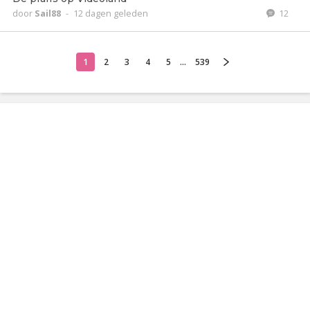
door
Sail88
-
12 dagen geleden
12
1
2
3
4
5
...
539