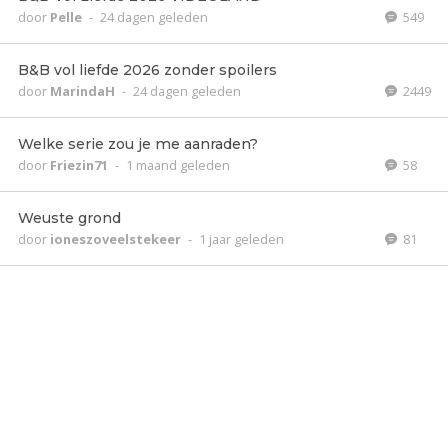
door
Pelle
-
24 dagen geleden
549
B&B vol liefde 2026 zonder spoilers
door
MarindaH
-
24 dagen geleden
2449
Welke serie zou je me aanraden?
door
Friezin71
-
1 maand geleden
58
Weuste grond
door
ioneszoveelstekeer
-
1 jaar geleden
81