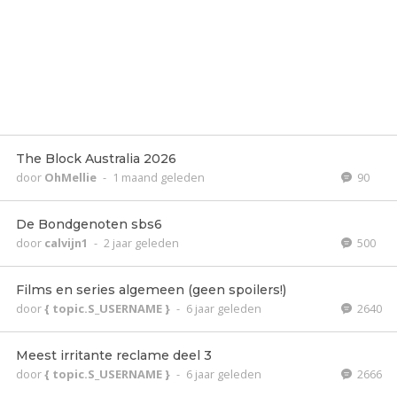
The Block Australia 2026
door
OhMellie
-
1 maand geleden
90
De Bondgenoten sbs6
door
calvijn1
-
2 jaar geleden
500
Films en series algemeen (geen spoilers!)
door
{ topic.S_USERNAME }
-
6 jaar geleden
2640
Meest irritante reclame deel 3
door
{ topic.S_USERNAME }
-
6 jaar geleden
2666