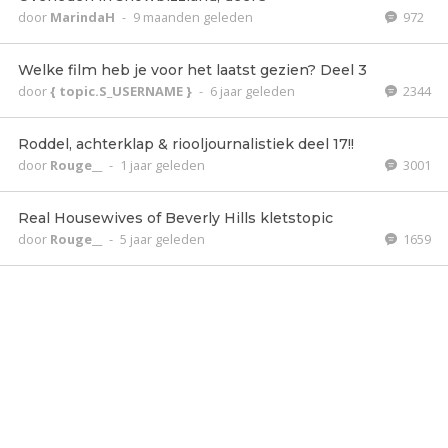
door
MarindaH
-
9 maanden geleden
972
Welke film heb je voor het laatst gezien? Deel 3
door
{ topic.S_USERNAME }
-
6 jaar geleden
2344
Roddel, achterklap & riooljournalistiek deel 17!!
door
Rouge__
-
1 jaar geleden
3001
Real Housewives of Beverly Hills kletstopic
door
Rouge__
-
5 jaar geleden
1659