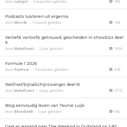
door
calvijn1
-
2 maanden geleden
189
Podcasts luisteren uit ergernis
door
Miro45
-
1 maand geleden
198
Verliefd, verloofd, getrouwd, gescheiden in showbizz deel
9
door
Maleficent
-
2 jaar geleden
1034
Formule 1 2026
door
PimPom
-
7 maanden geleden
338
Wel/niet/bijna/schijnzwanger deel 6!
door
Maleficent
-
6 jaar geleden
2770
Blog eenvoudig leven van Teunie Luijk
door
Blondie68
-
3 jaar geleden
840
Gaat er iemand naar The Weeknd in Duitsland op 1-8?