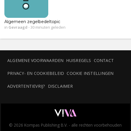
Algemeen zegelbedeltopic
in
Gevraagd
-
30 minuten geleden
ALGEMENE VOORWAARDEN
HUISREGELS
CONTACT
PRIVACY- EN COOKIEBELEID
COOKIE INSTELLINGEN
ADVERTENTIEVRIJ?
DISCLAIMER
© 2026 Kompas Publishing B.V. - alle rechten voorbehouden