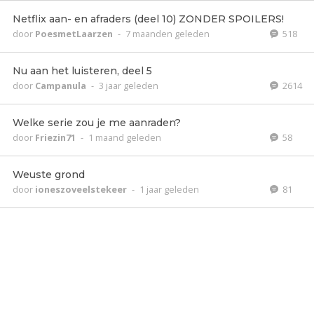
Netflix aan- en afraders (deel 10) ZONDER SPOILERS!
door
PoesmetLaarzen
-
7 maanden geleden
518
Nu aan het luisteren, deel 5
door
Campanula
-
3 jaar geleden
2614
Welke serie zou je me aanraden?
door
Friezin71
-
1 maand geleden
58
Weuste grond
door
ioneszoveelstekeer
-
1 jaar geleden
81