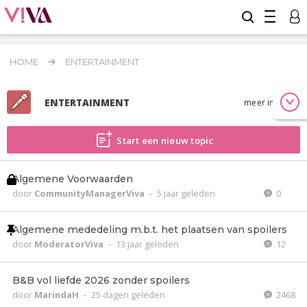
HOME
ENTERTAINMENT
ENTERTAINMENT
meer info
Start een nieuw topic
Algemene Voorwaarden
door
CommunityManagerViva
-
5 jaar geleden
0
Algemene mededeling m.b.t. het plaatsen van spoilers
door
ModeratorViva
-
13 jaar geleden
12
B&B vol liefde 2026 zonder spoilers
door
MarindaH
-
25 dagen geleden
2468