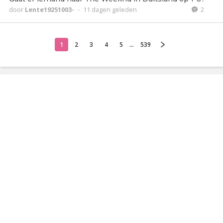
door
Lente19251003-
-
11 dagen geleden
2
1
2
3
4
5
...
539