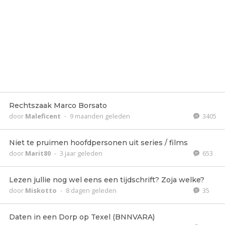
Rechtszaak Marco Borsato
door
Maleficent
-
9 maanden geleden
3405
Niet te pruimen hoofdpersonen uit series / films
door
Marit80
-
3 jaar geleden
653
Lezen jullie nog wel eens een tijdschrift? Zoja welke?
door
Miskotto
-
8 dagen geleden
35
Daten in een Dorp op Texel (BNNVARA)