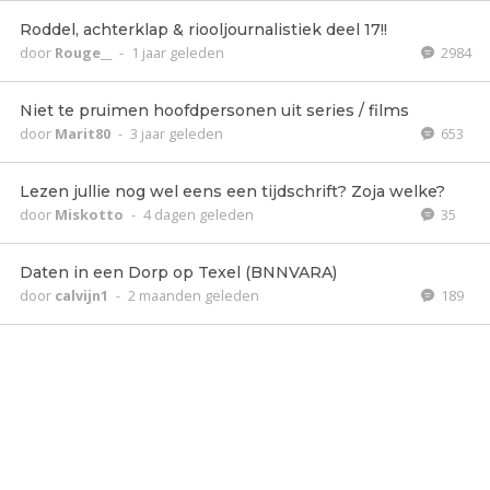
Roddel, achterklap & riooljournalistiek deel 17!!
door
Rouge__
-
1 jaar geleden
2984
Niet te pruimen hoofdpersonen uit series / films
door
Marit80
-
3 jaar geleden
653
Lezen jullie nog wel eens een tijdschrift? Zoja welke?
door
Miskotto
-
4 dagen geleden
35
Daten in een Dorp op Texel (BNNVARA)
door
calvijn1
-
2 maanden geleden
189