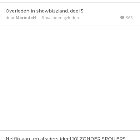
Overleden in showbizzland, deel 5
door
MarindaH
-
8 maanden geleden
968
Netflix aan- en afraders (deel 10) ZONDER SPOILERS!