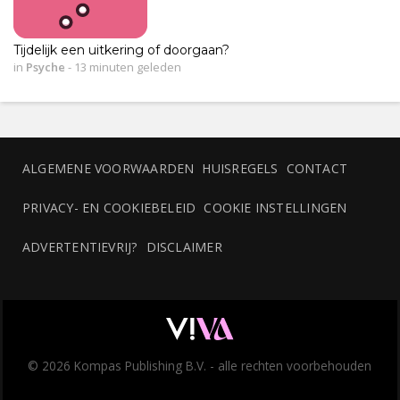
Tijdelijk een uitkering of doorgaan?
in
Psyche
-
13 minuten geleden
ALGEMENE VOORWAARDEN
HUISREGELS
CONTACT
PRIVACY- EN COOKIEBELEID
COOKIE INSTELLINGEN
ADVERTENTIEVRIJ?
DISCLAIMER
© 2026 Kompas Publishing B.V. - alle rechten voorbehouden