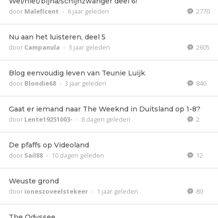
Wel/niet/bijna/schijnzwanger deel 6!
door
Maleficent
-
6 jaar geleden
2770
Nu aan het luisteren, deel 5
door
Campanula
-
3 jaar geleden
2605
Blog eenvoudig leven van Teunie Luijk
door
Blondie68
-
3 jaar geleden
840
Gaat er iemand naar The Weeknd in Duitsland op 1-8?
door
Lente19251003-
-
8 dagen geleden
2
De pfaffs op Videoland
door
Sail88
-
10 dagen geleden
12
Weuste grond
door
ioneszoveelstekeer
-
1 jaar geleden
80
The Odyssee