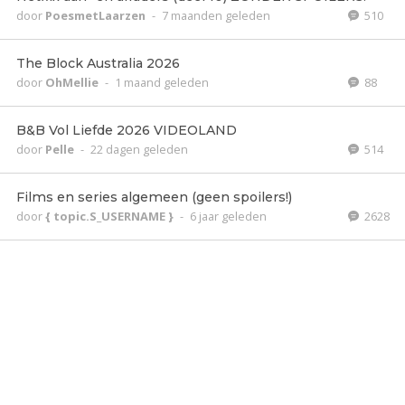
door
PoesmetLaarzen
-
7 maanden geleden
510
The Block Australia 2026
door
OhMellie
-
1 maand geleden
88
B&B Vol Liefde 2026 VIDEOLAND
door
Pelle
-
22 dagen geleden
514
Films en series algemeen (geen spoilers!)
door
{ topic.S_USERNAME }
-
6 jaar geleden
2628