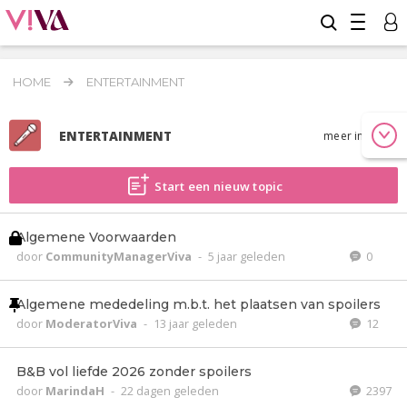
HOME
ENTERTAINMENT
ENTERTAINMENT
meer info
Start een nieuw topic
Algemene Voorwaarden
door
CommunityManagerViva
-
5 jaar geleden
0
Algemene mededeling m.b.t. het plaatsen van spoilers
door
ModeratorViva
-
13 jaar geleden
12
B&B vol liefde 2026 zonder spoilers
door
MarindaH
-
22 dagen geleden
2397