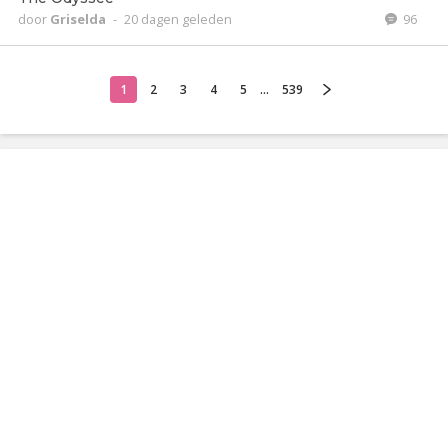
door
Griselda
-
20 dagen geleden
96
1
2
3
4
5
...
539