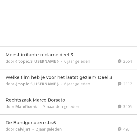
Meest irritante reclame deel 3
door
{ topic.S_USERNAME }
-
6 jaar geleden
2664
Welke film heb je voor het laatst gezien? Deel 3
door
{ topic.S_USERNAME }
-
6 jaar geleden
2337
Rechtszaak Marco Borsato
door
Maleficent
-
9 maanden geleden
3405
De Bondgenoten sbs6
door
calvijn1
-
2 jaar geleden
493