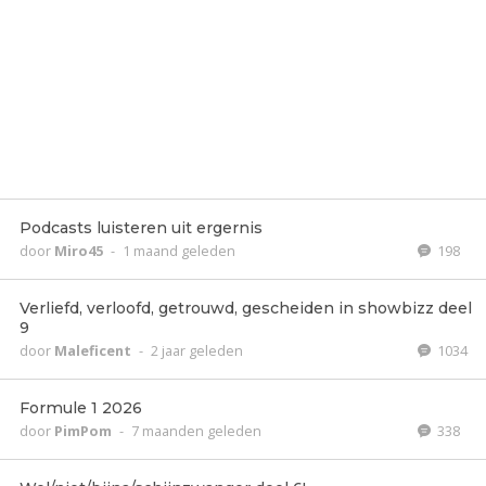
Podcasts luisteren uit ergernis
door
Miro45
-
1 maand geleden
198
Verliefd, verloofd, getrouwd, gescheiden in showbizz deel
9
door
Maleficent
-
2 jaar geleden
1034
Formule 1 2026
door
PimPom
-
7 maanden geleden
338