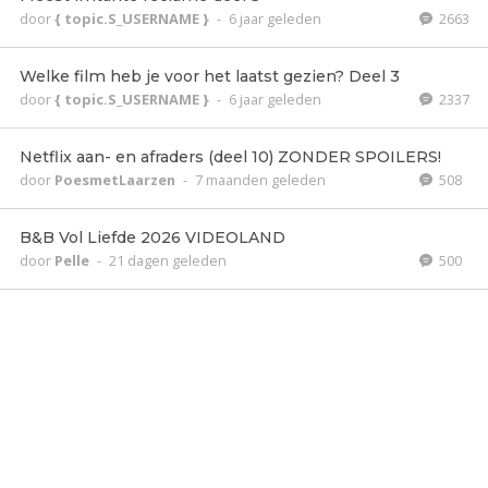
door
{ topic.S_USERNAME }
-
6 jaar geleden
2663
Welke film heb je voor het laatst gezien? Deel 3
door
{ topic.S_USERNAME }
-
6 jaar geleden
2337
Netflix aan- en afraders (deel 10) ZONDER SPOILERS!
door
PoesmetLaarzen
-
7 maanden geleden
508
B&B Vol Liefde 2026 VIDEOLAND
door
Pelle
-
21 dagen geleden
500