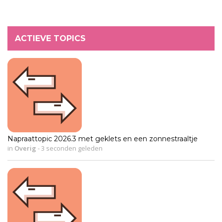
ACTIEVE TOPICS
Napraattopic 2026.3 met geklets en een zonnestraaltje
in
Overig
-
3 seconden geleden