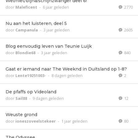
Wel/niet/bijna/schijnzwanger deel 6!
door
Maleficent
-
6 jaar geleden
2770
Nu aan het luisteren, deel 5
door
Campanula
-
3 jaar geleden
2605
Blog eenvoudig leven van Teunie Luijk
door
Blondie68
-
3 jaar geleden
840
Gaat er iemand naar The Weeknd in Duitsland op 1-8?
door
Lente19251003-
-
8 dagen geleden
2
De pfaffs op Videoland
door
Sail88
-
9 dagen geleden
12
Weuste grond
door
ioneszoveelstekeer
-
1 jaar geleden
80
The Odyssee