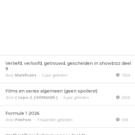
Verliefd, verloofd, getrouwd, gescheiden in showbizz deel
9
door
Maleficent
-
2 jaar geleden
1034
Films en series algemeen (geen spoilers!)
door
{ topic.S_USERNAME }
-
6 jaar geleden
2626
Formule 1 2026
door
PimPom
-
7 maanden geleden
338