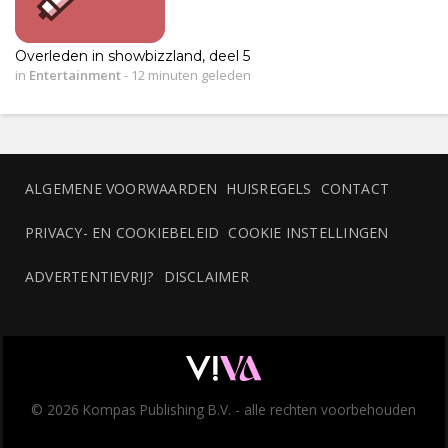
Overleden in showbizzland, deel 5
in
Entertainment
-
12 minuten geleden
ALGEMENE VOORWAARDEN
HUISREGELS
CONTACT
PRIVACY- EN COOKIEBELEID
COOKIE INSTELLINGEN
ADVERTENTIEVRIJ?
DISCLAIMER
© 2026 Kompas Publishing B.V. - alle rechten voorbehouden