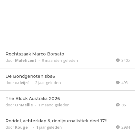
Rechtszaak Marco Borsato
door
Maleficent
-
9 maanden geleden
3405
De Bondgenoten sbs6
door
calvijn1
-
2 jaar geleden
493
The Block Australia 2026
door
OhMellie
-
1 maand geleden
86
Roddel, achterklap & riooljournalistiek deel 17!!
door
Rouge__
-
1 jaar geleden
2984