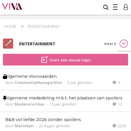
HOME
ENTERTAINMENT
ENTERTAINMENT
meer info
Start een nieuw topic
Algemene Voorwaarden
door
CommunityManagerViva
-
5 jaar geleden
0
Algemene mededeling m.b.t. het plaatsen van spoilers
door
ModeratorViva
-
13 jaar geleden
12
B&B vol liefde 2026 zonder spoilers
door
MarindaH
-
22 dagen geleden
2236