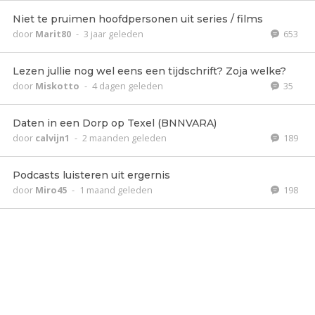
Niet te pruimen hoofdpersonen uit series / films
door
Marit80
-
3 jaar geleden
653
Lezen jullie nog wel eens een tijdschrift? Zoja welke?
door
Miskotto
-
4 dagen geleden
35
Daten in een Dorp op Texel (BNNVARA)
door
calvijn1
-
2 maanden geleden
189
Podcasts luisteren uit ergernis
door
Miro45
-
1 maand geleden
198