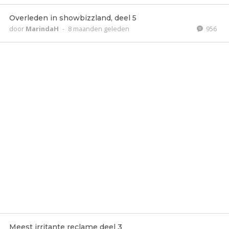
Overleden in showbizzland, deel 5
door
MarindaH
-
8 maanden geleden
956
Meest irritante reclame deel 3