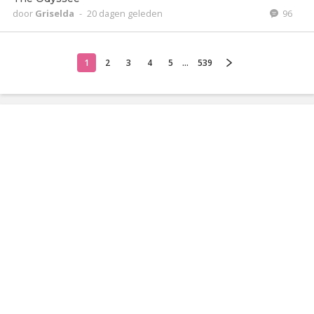
door
Griselda
-
20 dagen geleden
96
1
2
3
4
5
...
539