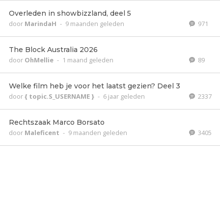
Overleden in showbizzland, deel 5
door
MarindaH
-
9 maanden geleden
971
The Block Australia 2026
door
OhMellie
-
1 maand geleden
89
Welke film heb je voor het laatst gezien? Deel 3
door
{ topic.S_USERNAME }
-
6 jaar geleden
2337
Rechtszaak Marco Borsato
door
Maleficent
-
9 maanden geleden
3405