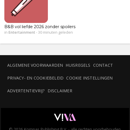
B&B vol liefde 2026 zonder spoilers
in
Entertainment
-
30 minuten geleden
ALGEMENE VOORWAARDEN
HUISREGELS
CONTACT
PRIVACY- EN COOKIEBELEID
COOKIE INSTELLINGEN
ADVERTENTIEVRIJ?
DISCLAIMER
© 2026 Kompas Publishing B.V. - alle rechten voorbehouden