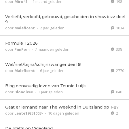
door
Miro45
-
1 maand geleden
198
Verliefd, verloofd, getrouwd, gescheiden in showbizz deel
9
door
Maleficent
-
2 jaar geleden
1034
Formule 1 2026
door
PimPom
-
7 maanden geleden
338
Wel/niet/bijna/schijnzwanger deel 6!
door
Maleficent
-
6 jaar geleden
2770
Blog eenvoudig leven van Teunie Luijk
door
Blondie68
-
3 jaar geleden
840
Gaat er iemand naar The Weeknd in Duitsland op 1-8?
door
Lente19251003-
-
10 dagen geleden
2
De pfaffs op Videoland