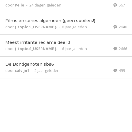
door
Pelle
-
24 dagen geleden
567
Films en series algemeen (geen spoilers!)
door
{ topic.S_USERNAME }
-
6 jaar geleden
2640
Meest irritante reclame deel 3
door
{ topic.S_USERNAME }
-
6 jaar geleden
2666
De Bondgenoten sbs6
door
calvijn1
-
2 jaar geleden
499