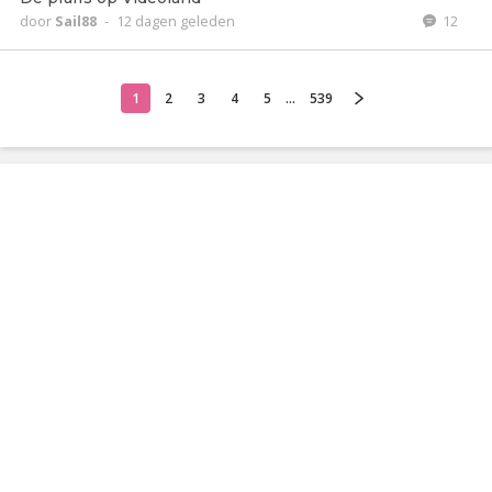
door
Sail88
-
12 dagen geleden
12
1
2
3
4
5
...
539