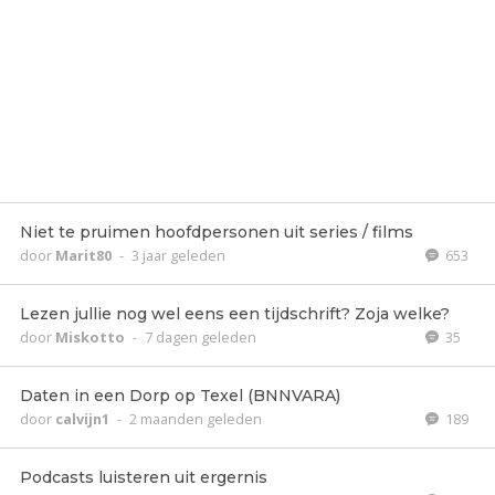
Niet te pruimen hoofdpersonen uit series / films
door
Marit80
-
3 jaar geleden
653
Lezen jullie nog wel eens een tijdschrift? Zoja welke?
door
Miskotto
-
7 dagen geleden
35
Daten in een Dorp op Texel (BNNVARA)
door
calvijn1
-
2 maanden geleden
189
Podcasts luisteren uit ergernis