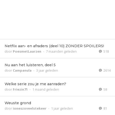
Netflix aan- en afraders (deel 10) ZONDER SPOILERS!
door
PoesmetLaarzen
-
7 maanden geleden
518
Nu aan het luisteren, deel 5
door
Campanula
-
3 jaar geleden
2614
Welke serie zou je me aanraden?
door
Friezin71
-
1 maand geleden
58
Weuste grond
door
ioneszoveelstekeer
-
1 jaar geleden
81