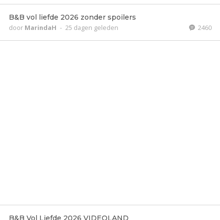
B&B vol liefde 2026 zonder spoilers
door
MarindaH
-
25 dagen geleden
2460
B&B Vol Liefde 2026 VIDEOLAND