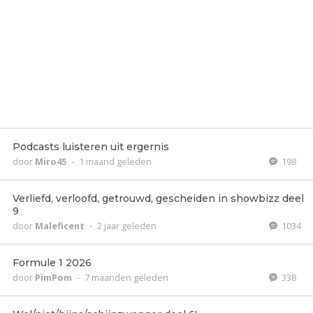
Podcasts luisteren uit ergernis
door
Miro45
-
1 maand geleden
198
Verliefd, verloofd, getrouwd, gescheiden in showbizz deel
9
door
Maleficent
-
2 jaar geleden
1034
Formule 1 2026
door
PimPom
-
7 maanden geleden
338