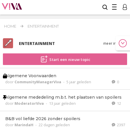
HOME
ENTERTAINMENT
ENTERTAINMENT
meer info
Start een nieuw topic
Algemene Voorwaarden
door
CommunityManagerViva
-
5 jaar geleden
0
Algemene mededeling m.b.t. het plaatsen van spoilers
door
ModeratorViva
-
13 jaar geleden
12
B&B vol liefde 2026 zonder spoilers
door
MarindaH
-
22 dagen geleden
2397