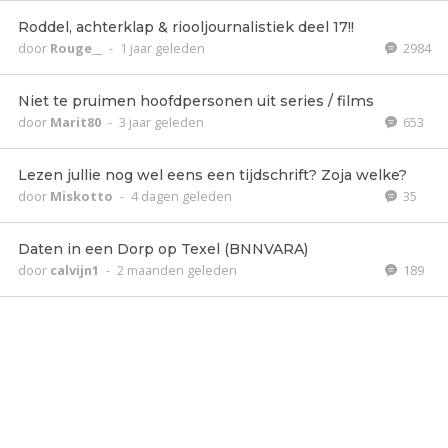
Roddel, achterklap & riooljournalistiek deel 17!!
door
Rouge__
-
1 jaar geleden
2984
Niet te pruimen hoofdpersonen uit series / films
door
Marit80
-
3 jaar geleden
653
Lezen jullie nog wel eens een tijdschrift? Zoja welke?
door
Miskotto
-
4 dagen geleden
35
Daten in een Dorp op Texel (BNNVARA)
door
calvijn1
-
2 maanden geleden
189