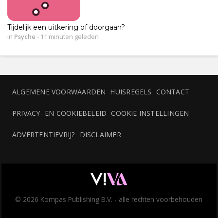
Tijdelijk een uitkering of doorgaan?
in
Psyche
-
11 minuten geleden
ALGEMENE VOORWAARDEN
HUISREGELS
CONTACT
PRIVACY- EN COOKIEBELEID
COOKIE INSTELLINGEN
ADVERTENTIEVRIJ?
DISCLAIMER
© 2026 Kompas Publishing B.V. - alle rechten voorbehouden