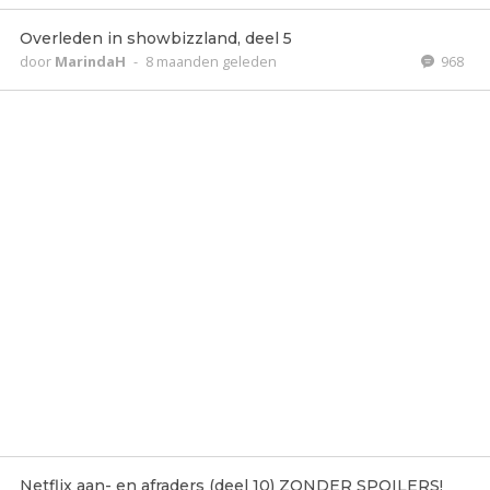
Overleden in showbizzland, deel 5
door
MarindaH
-
8 maanden geleden
968
Netflix aan- en afraders (deel 10) ZONDER SPOILERS!