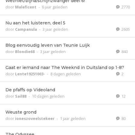
Wel/niet/bijna/schijnzwanger deel 6!
door
Maleficent
-
6 jaar geleden
2770
Nu aan het luisteren, deel 5
door
Campanula
-
3 jaar geleden
2605
Blog eenvoudig leven van Teunie Luijk
door
Blondie68
-
3 jaar geleden
840
Gaat er iemand naar The Weeknd in Duitsland op 1-8?
door
Lente19251003-
-
8 dagen geleden
2
De pfaffs op Videoland
door
Sail88
-
10 dagen geleden
12
Weuste grond
door
ioneszoveelstekeer
-
1 jaar geleden
80
The Odyssee