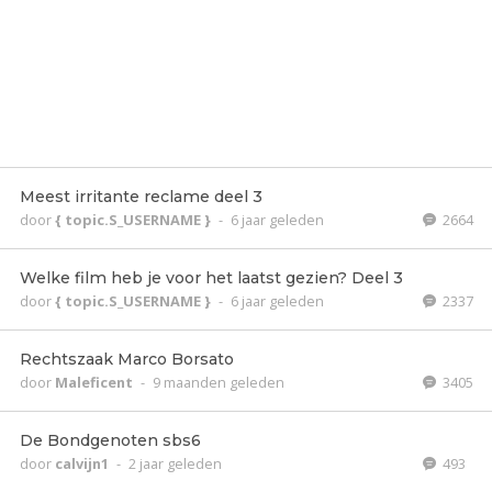
Meest irritante reclame deel 3
door
{ topic.S_USERNAME }
-
6 jaar geleden
2664
Welke film heb je voor het laatst gezien? Deel 3
door
{ topic.S_USERNAME }
-
6 jaar geleden
2337
Rechtszaak Marco Borsato
door
Maleficent
-
9 maanden geleden
3405
De Bondgenoten sbs6
door
calvijn1
-
2 jaar geleden
493