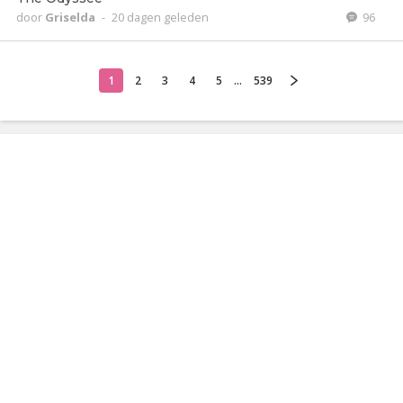
door
Griselda
-
20 dagen geleden
96
1
2
3
4
5
...
539