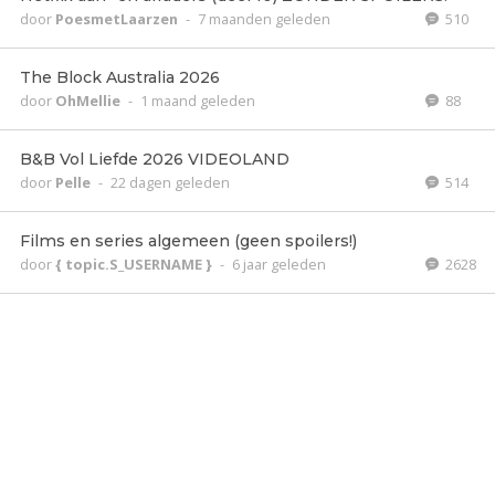
door
PoesmetLaarzen
-
7 maanden geleden
510
The Block Australia 2026
door
OhMellie
-
1 maand geleden
88
B&B Vol Liefde 2026 VIDEOLAND
door
Pelle
-
22 dagen geleden
514
Films en series algemeen (geen spoilers!)
door
{ topic.S_USERNAME }
-
6 jaar geleden
2628