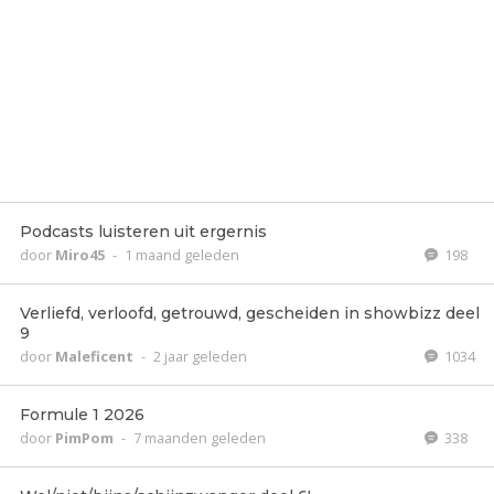
Podcasts luisteren uit ergernis
door
Miro45
-
1 maand geleden
198
Verliefd, verloofd, getrouwd, gescheiden in showbizz deel
9
door
Maleficent
-
2 jaar geleden
1034
Formule 1 2026
door
PimPom
-
7 maanden geleden
338