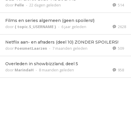
door
Pelle
-
22 dagen geleden
514
Films en series algemeen (geen spoilers!)
door
{ topic.S_USERNAME }
-
6 jaar geleden
2628
Netflix aan- en afraders (deel 10) ZONDER SPOILERS!
door
PoesmetLaarzen
-
7 maanden geleden
509
Overleden in showbizzland, deel 5
door
MarindaH
-
8 maanden geleden
958