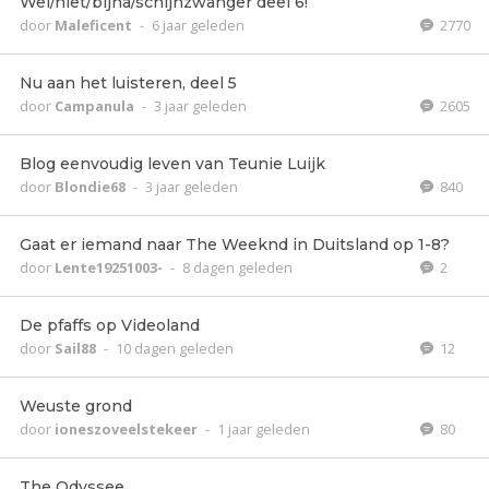
Wel/niet/bijna/schijnzwanger deel 6!
door
Maleficent
-
6 jaar geleden
2770
Nu aan het luisteren, deel 5
door
Campanula
-
3 jaar geleden
2605
Blog eenvoudig leven van Teunie Luijk
door
Blondie68
-
3 jaar geleden
840
Gaat er iemand naar The Weeknd in Duitsland op 1-8?
door
Lente19251003-
-
8 dagen geleden
2
De pfaffs op Videoland
door
Sail88
-
10 dagen geleden
12
Weuste grond
door
ioneszoveelstekeer
-
1 jaar geleden
80
The Odyssee