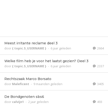
Meest irritante reclame deel 3
door
{ topic.S_USERNAME }
-
6 jaar geleden
2664
Welke film heb je voor het laatst gezien? Deel 3
door
{ topic.S_USERNAME }
-
6 jaar geleden
2337
Rechtszaak Marco Borsato
door
Maleficent
-
9 maanden geleden
3405
De Bondgenoten sbs6
door
calvijn1
-
2 jaar geleden
493