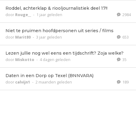
Roddel, achterklap & riooljournalistiek deel 17!!
door
Rouge__
-
1 jaar geleden
2984
Niet te pruimen hoofdpersonen uit series / films
door
Marit80
-
3 jaar geleden
653
Lezen jullie nog wel eens een tijdschrift? Zoja welke?
door
Miskotto
-
4 dagen geleden
35
Daten in een Dorp op Texel (BNNVARA)
door
calvijn1
-
2 maanden geleden
189