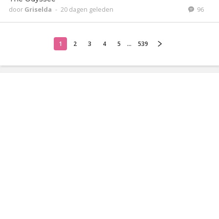
door
Griselda
-
20 dagen geleden
96
1
2
3
4
5
...
539