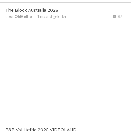
The Block Australia 2026
door
OhMellie
-
1 maand geleden
87
B&B Vol Liefde 2026 VIDEOLAND