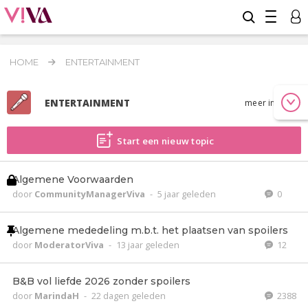
HOME
ENTERTAINMENT
ENTERTAINMENT
meer info
Start een nieuw topic
Algemene Voorwaarden
door
CommunityManagerViva
-
5 jaar geleden
0
Algemene mededeling m.b.t. het plaatsen van spoilers
door
ModeratorViva
-
13 jaar geleden
12
B&B vol liefde 2026 zonder spoilers
door
MarindaH
-
22 dagen geleden
2388