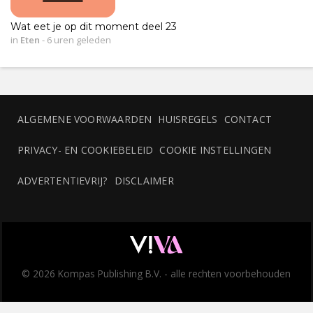
Wat eet je op dit moment deel 23
in
Eten
-
6 uren geleden
ALGEMENE VOORWAARDEN
HUISREGELS
CONTACT
PRIVACY- EN COOKIEBELEID
COOKIE INSTELLINGEN
ADVERTENTIEVRIJ?
DISCLAIMER
© 2026 Kompas Publishing B.V. - alle rechten voorbehouden