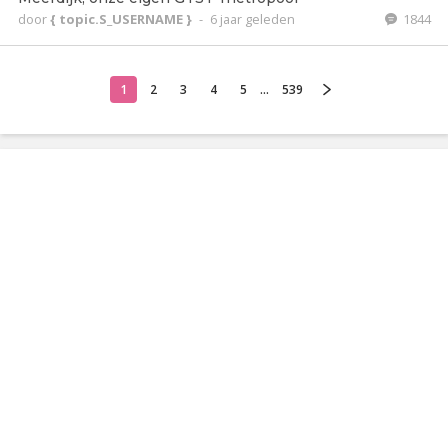
door
{ topic.S_USERNAME }
-
6 jaar geleden
1844
1
2
3
4
5
...
539