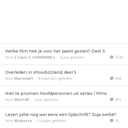
Welke film heb je voor het laatst gezien? Deel 3
door
{ topic.S_USERNAME }
-
6 jaar geleden
2336
Overleden in showbizzland, deel 5
door
MarindaH
-
8 maanden geleden
944
Niet te pruimen hoofdpersonen uit series / films
door
Marit80
-
3 jaar geleden
653
Lezen jullie nog wel eens een tijdschrift? Zoja welke?
door
Miskotto
-
3 dagen geleden
35