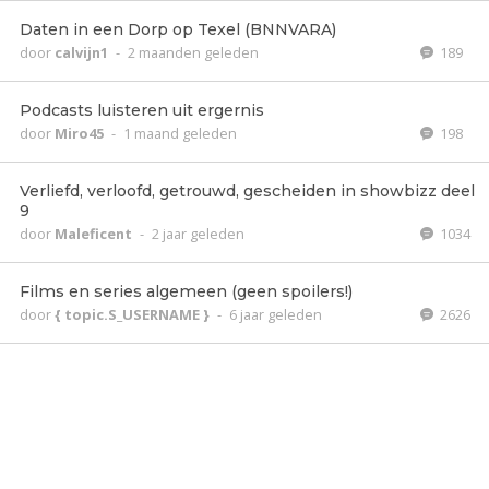
Daten in een Dorp op Texel (BNNVARA)
door
calvijn1
-
2 maanden geleden
189
Podcasts luisteren uit ergernis
door
Miro45
-
1 maand geleden
198
Verliefd, verloofd, getrouwd, gescheiden in showbizz deel
9
door
Maleficent
-
2 jaar geleden
1034
Films en series algemeen (geen spoilers!)
door
{ topic.S_USERNAME }
-
6 jaar geleden
2626