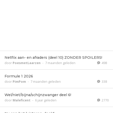
Netflix aan- en afraders (deel 10) ZONDER SPOILERS!
door
PoesmetLaarzen
-
7 maanden geleden
498
Formule 1 2026
door
PimPom
-
7 maanden geleden
338
Wel/niet/bijna/schijnzwanger deel 6!
door
Maleficent
-
6 jaar geleden
2770