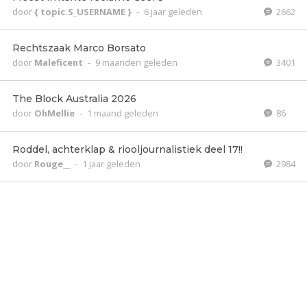
door
{ topic.S_USERNAME }
-
6 jaar geleden
2662
Rechtszaak Marco Borsato
door
Maleficent
-
9 maanden geleden
3401
The Block Australia 2026
door
OhMellie
-
1 maand geleden
86
Roddel, achterklap & riooljournalistiek deel 17!!
door
Rouge__
-
1 jaar geleden
2984