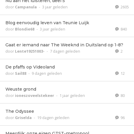
Nu aan het luisteren, deel 5
door
Campanula
-
3 jaar geleden
2605
Blog eenvoudig leven van Teunie Luijk
door
Blondie68
-
3 jaar geleden
840
Gaat er iemand naar The Weeknd in Duitsland op 1-8?
door
Lente19251003-
-
7 dagen geleden
2
De pfaffs op Videoland
door
Sail88
-
9 dagen geleden
12
Weuste grond
door
ioneszoveelstekeer
-
1 jaar geleden
80
The Odyssee
door
Griselda
-
19 dagen geleden
96
Meerdijk; onze eigen GTST-metropool