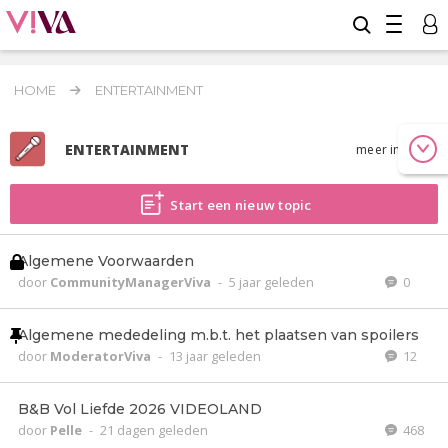
HOME
ENTERTAINMENT
ENTERTAINMENT
meer info
Start een nieuw topic
Algemene Voorwaarden
door
CommunityManagerViva
-
5 jaar geleden
0
Algemene mededeling m.b.t. het plaatsen van spoilers
door
ModeratorViva
-
13 jaar geleden
12
B&B Vol Liefde 2026 VIDEOLAND
door
Pelle
-
21 dagen geleden
468