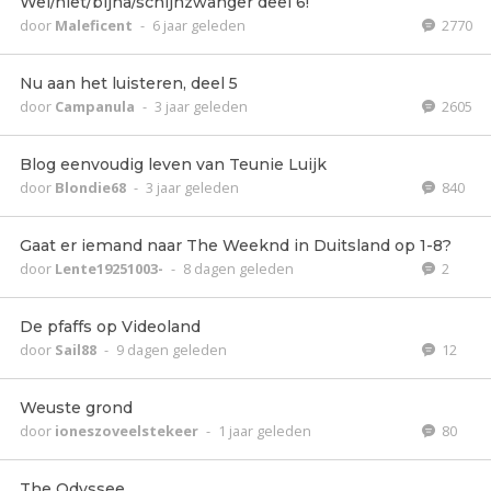
Wel/niet/bijna/schijnzwanger deel 6!
door
Maleficent
-
6 jaar geleden
2770
Nu aan het luisteren, deel 5
door
Campanula
-
3 jaar geleden
2605
Blog eenvoudig leven van Teunie Luijk
door
Blondie68
-
3 jaar geleden
840
Gaat er iemand naar The Weeknd in Duitsland op 1-8?
door
Lente19251003-
-
8 dagen geleden
2
De pfaffs op Videoland
door
Sail88
-
9 dagen geleden
12
Weuste grond
door
ioneszoveelstekeer
-
1 jaar geleden
80
The Odyssee