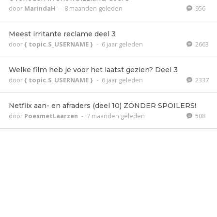
door
MarindaH
-
8 maanden geleden
956
Meest irritante reclame deel 3
door
{ topic.S_USERNAME }
-
6 jaar geleden
2663
Welke film heb je voor het laatst gezien? Deel 3
door
{ topic.S_USERNAME }
-
6 jaar geleden
2337
Netflix aan- en afraders (deel 10) ZONDER SPOILERS!
door
PoesmetLaarzen
-
7 maanden geleden
508