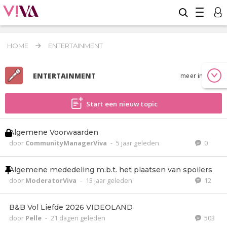
HOME
ENTERTAINMENT
ENTERTAINMENT
meer info
Start een nieuw topic
Algemene Voorwaarden
door
CommunityManagerViva
-
5 jaar geleden
0
Algemene mededeling m.b.t. het plaatsen van spoilers
door
ModeratorViva
-
13 jaar geleden
12
B&B Vol Liefde 2026 VIDEOLAND
door
Pelle
-
21 dagen geleden
503