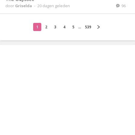
door
Griselda
-
20 dagen geleden
96
1
2
3
4
5
...
539