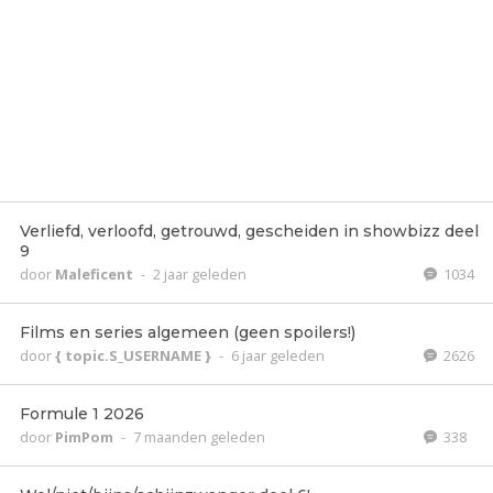
Verliefd, verloofd, getrouwd, gescheiden in showbizz deel
9
door
Maleficent
-
2 jaar geleden
1034
Films en series algemeen (geen spoilers!)
door
{ topic.S_USERNAME }
-
6 jaar geleden
2626
Formule 1 2026
door
PimPom
-
7 maanden geleden
338