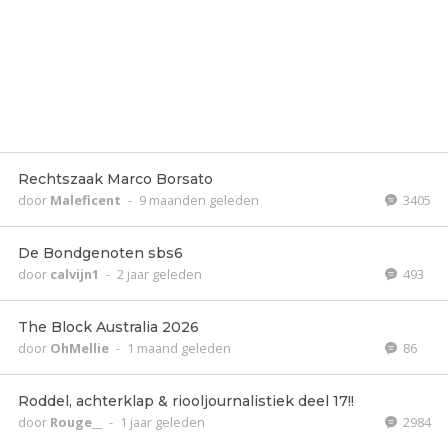
Rechtszaak Marco Borsato
door
Maleficent
-
9 maanden geleden
3405
De Bondgenoten sbs6
door
calvijn1
-
2 jaar geleden
493
The Block Australia 2026
door
OhMellie
-
1 maand geleden
86
Roddel, achterklap & riooljournalistiek deel 17!!
door
Rouge__
-
1 jaar geleden
2984