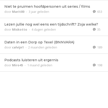
Niet te pruimen hoofdpersonen uit series / films
door
Marit80
-
3 jaar geleden
653
Lezen jullie nog wel eens een tijdschrift? Zoja welke?
door
Miskotto
-
4 dagen geleden
35
Daten in een Dorp op Texel (BNNVARA)
door
calvijn1
-
2 maanden geleden
189
Podcasts luisteren uit ergernis
door
Miro45
-
1 maand geleden
198