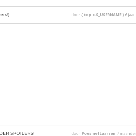
ers!)
door
{ topic.S_USERNAME }
6 jaa
ONDER SPOILERS!
door
PoesmetLaarzen
7 maande