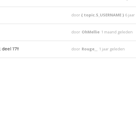
door
{ topic.S_USERNAME }
6 jaa
door
OhMellie
1 maand geleden
deel 17!!
door
Rouge__
1 jaar geleden