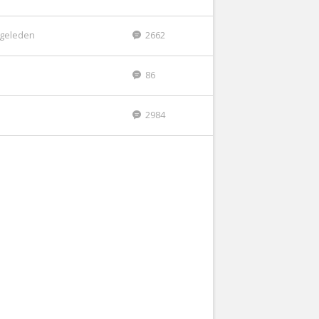
r geleden
2662
86
2984