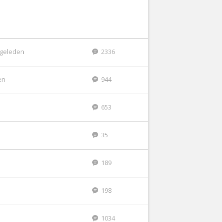
r geleden
2336
en
944
653
35
189
198
1034