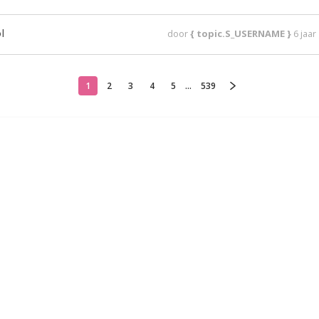
l
door
{ topic.S_USERNAME }
6 jaa
1
2
3
4
5
...
539