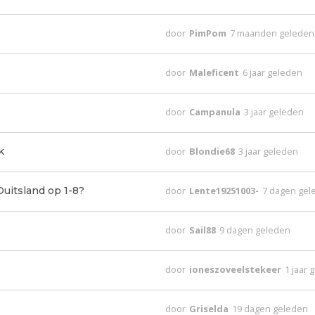
door
PimPom
7 maanden geleden
door
Maleficent
6 jaar geleden
door
Campanula
3 jaar geleden
k
door
Blondie68
3 jaar geleden
uitsland op 1-8?
door
Lente19251003-
7 dagen gel
door
Sail88
9 dagen geleden
door
ioneszoveelstekeer
1 jaar 
door
Griselda
19 dagen geleden