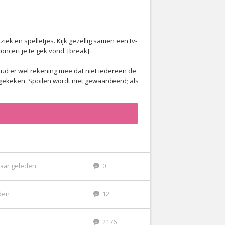
iek en spelletjes. Kijk gezellig samen een tv-
concert je te gek vond. [break]
ud er wel rekening mee dat niet iedereen de
ijgekeken. Spoilen wordt niet gewaardeerd; als
jaar geleden
0
eden
12
2176