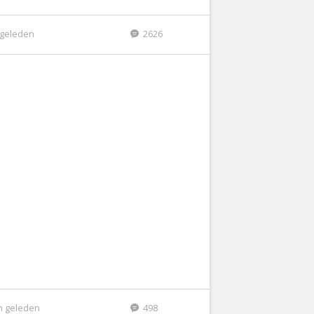
r geleden
2626
n geleden
498