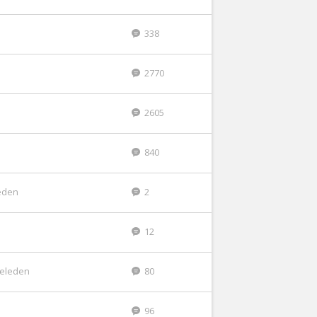
338
2770
2605
840
eden
2
12
geleden
80
96