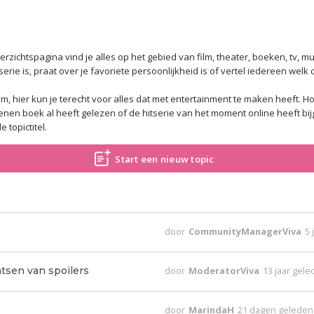
zichtspagina vind je alles op het gebied van film, theater, boeken, tv, muz
erie is, praat over je favoriete persoonlijkheid is of vertel iedereen welk 
m, hier kun je terecht voor alles dat met entertainment te maken heeft.
Ho
chenen boek al heeft gelezen of de hitserie van het moment online heeft b
 topictitel.
Start een nieuw topic
door
CommunityManagerViva
5 
tsen van spoilers
door
ModeratorViva
13 jaar gel
door
MarindaH
21 dagen geleden