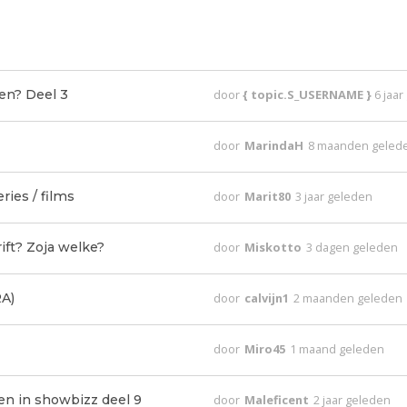
ien? Deel 3
door
{ topic.S_USERNAME }
6 jaa
door
MarindaH
8 maanden geled
ies / films
door
Marit80
3 jaar geleden
ift? Zoja welke?
door
Miskotto
3 dagen geleden
A)
door
calvijn1
2 maanden geleden
door
Miro45
1 maand geleden
den in showbizz deel 9
door
Maleficent
2 jaar geleden