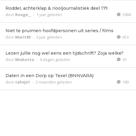
Roddel, achterklap & riooljournalistiek deel 17!!
door
Rouge__
-
1 jaar geleden
2984
Niet te pruimen hoofdpersonen uit series / films
door
Marit80
-
3 jaar geleden
653
Lezen jullie nog wel eens een tijdschrift? Zoja welke?
door
Miskotto
-
4 dagen geleden
35
Daten in een Dorp op Texel (BNNVARA)
door
calvijn1
-
2 maanden geleden
189