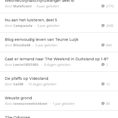
Wel/niet/bijna/schijnzwanger deel 6!
door
Maleficent
-
6 jaar geleden
2770
Nu aan het luisteren, deel 5
door
Campanula
-
3 jaar geleden
2605
Blog eenvoudig leven van Teunie Luijk
door
Blondie68
-
3 jaar geleden
840
Gaat er iemand naar The Weeknd in Duitsland op 1-8?
door
Lente19251003-
-
8 dagen geleden
2
De pfaffs op Videoland
door
Sail88
-
10 dagen geleden
12
Weuste grond
door
ioneszoveelstekeer
-
1 jaar geleden
80
The Odyssee