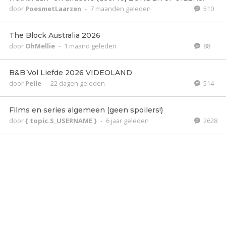
door
PoesmetLaarzen
-
7 maanden geleden
510
The Block Australia 2026
door
OhMellie
-
1 maand geleden
88
B&B Vol Liefde 2026 VIDEOLAND
door
Pelle
-
22 dagen geleden
514
Films en series algemeen (geen spoilers!)
door
{ topic.S_USERNAME }
-
6 jaar geleden
2628