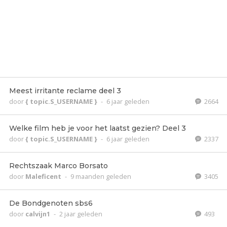
Meest irritante reclame deel 3
door
{ topic.S_USERNAME }
-
6 jaar geleden
2664
Welke film heb je voor het laatst gezien? Deel 3
door
{ topic.S_USERNAME }
-
6 jaar geleden
2337
Rechtszaak Marco Borsato
door
Maleficent
-
9 maanden geleden
3405
De Bondgenoten sbs6
door
calvijn1
-
2 jaar geleden
493