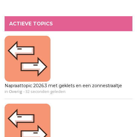
ACTIEVE TOPICS
Napraattopic 2026.3 met geklets en een zonnestraaltje
in
Overig
-
32 seconden geleden