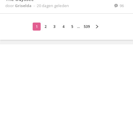
door
Griselda
-
20 dagen geleden
96
1
2
3
4
5
...
539