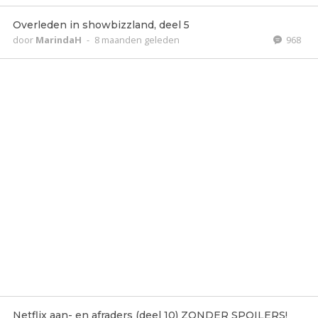
Overleden in showbizzland, deel 5
door
MarindaH
-
8 maanden geleden
968
Netflix aan- en afraders (deel 10) ZONDER SPOILERS!