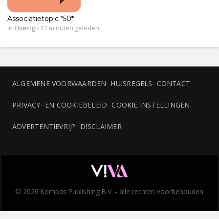
Associatietopic *50*
in
Overig
-
11 minuten geleden
ALGEMENE VOORWAARDEN
HUISREGELS
CONTACT
PRIVACY- EN COOKIEBELEID
COOKIE INSTELLINGEN
ADVERTENTIEVRIJ?
DISCLAIMER
© 2026 Kompas Publishing B.V. - alle rechten voorbehouden