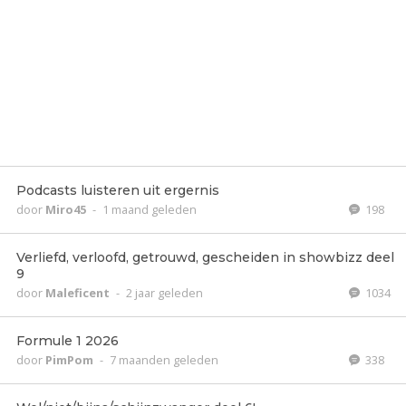
Podcasts luisteren uit ergernis
door
Miro45
-
1 maand geleden
198
Verliefd, verloofd, getrouwd, gescheiden in showbizz deel
9
door
Maleficent
-
2 jaar geleden
1034
Formule 1 2026
door
PimPom
-
7 maanden geleden
338