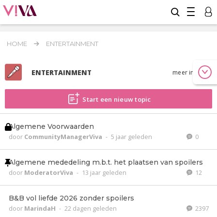
HOME
ENTERTAINMENT
ENTERTAINMENT
meer info
Start een nieuw topic
Algemene Voorwaarden
door
CommunityManagerViva
-
5 jaar geleden
0
Algemene mededeling m.b.t. het plaatsen van spoilers
door
ModeratorViva
-
13 jaar geleden
12
B&B vol liefde 2026 zonder spoilers
door
MarindaH
-
22 dagen geleden
2397