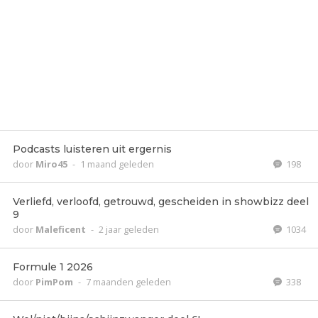
Podcasts luisteren uit ergernis
door
Miro45
-
1 maand geleden
198
Verliefd, verloofd, getrouwd, gescheiden in showbizz deel
9
door
Maleficent
-
2 jaar geleden
1034
Formule 1 2026
door
PimPom
-
7 maanden geleden
338