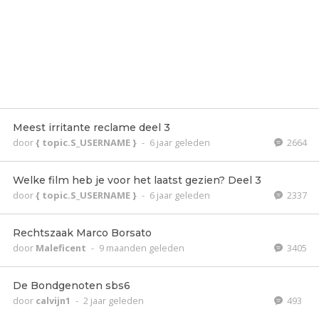
Meest irritante reclame deel 3
door
{ topic.S_USERNAME }
-
6 jaar geleden
2664
Welke film heb je voor het laatst gezien? Deel 3
door
{ topic.S_USERNAME }
-
6 jaar geleden
2337
Rechtszaak Marco Borsato
door
Maleficent
-
9 maanden geleden
3405
De Bondgenoten sbs6
door
calvijn1
-
2 jaar geleden
493