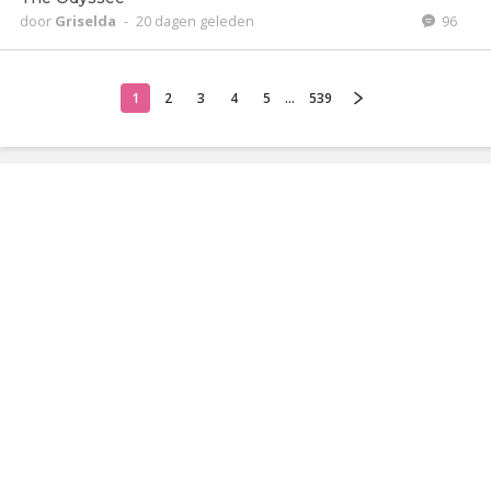
door
Griselda
-
20 dagen geleden
96
1
2
3
4
5
...
539