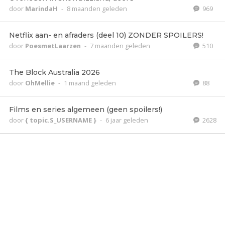
door
MarindaH
-
8 maanden geleden
969
Netflix aan- en afraders (deel 10) ZONDER SPOILERS!
door
PoesmetLaarzen
-
7 maanden geleden
510
The Block Australia 2026
door
OhMellie
-
1 maand geleden
88
Films en series algemeen (geen spoilers!)
door
{ topic.S_USERNAME }
-
6 jaar geleden
2628