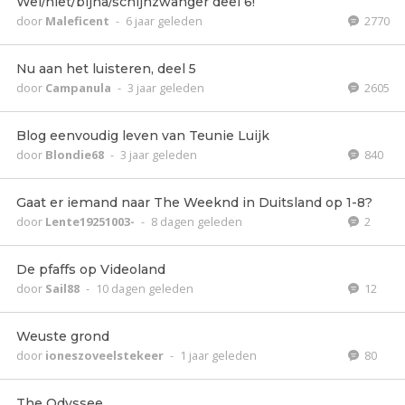
Wel/niet/bijna/schijnzwanger deel 6!
door
Maleficent
-
6 jaar geleden
2770
Nu aan het luisteren, deel 5
door
Campanula
-
3 jaar geleden
2605
Blog eenvoudig leven van Teunie Luijk
door
Blondie68
-
3 jaar geleden
840
Gaat er iemand naar The Weeknd in Duitsland op 1-8?
door
Lente19251003-
-
8 dagen geleden
2
De pfaffs op Videoland
door
Sail88
-
10 dagen geleden
12
Weuste grond
door
ioneszoveelstekeer
-
1 jaar geleden
80
The Odyssee