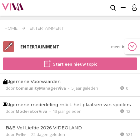
HOME
ENTERTAINMENT
ENTERTAINMENT
meer info
Start een nieuw topic
Algemene Voorwaarden
door
CommunityManagerViva
-
5 jaar geleden
0
Algemene mededeling m.b.t. het plaatsen van spoilers
door
ModeratorViva
-
13 jaar geleden
12
B&B Vol Liefde 2026 VIDEOLAND
door
Pelle
-
22 dagen geleden
521