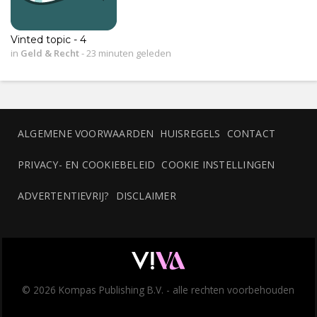
Vinted topic - 4
in
Geld & Recht
-
23 minuten geleden
ALGEMENE VOORWAARDEN
HUISREGELS
CONTACT
PRIVACY- EN COOKIEBELEID
COOKIE INSTELLINGEN
ADVERTENTIEVRIJ?
DISCLAIMER
© 2026 Kompas Publishing B.V. - alle rechten voorbehouden