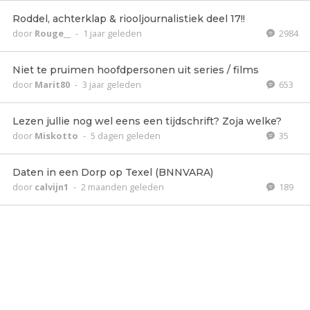
Roddel, achterklap & riooljournalistiek deel 17!!
door
Rouge__
-
1 jaar geleden
2984
Niet te pruimen hoofdpersonen uit series / films
door
Marit80
-
3 jaar geleden
653
Lezen jullie nog wel eens een tijdschrift? Zoja welke?
door
Miskotto
-
5 dagen geleden
35
Daten in een Dorp op Texel (BNNVARA)
door
calvijn1
-
2 maanden geleden
189