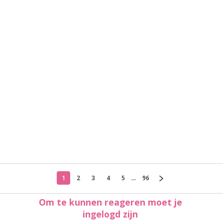
1
2
3
4
5
...
96
Om te kunnen reageren moet je
ingelogd zijn