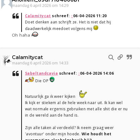
maandag 6 april 2026 om 14:29
Calamitycat
schreef:
↑
06-04-2026 11:20
Doet denken aan schrijft ze. Het is niet dat hij
daadwerkelijk meedoet volgens mij
Oh haha
Calamitycat
maandag 6 april 2026 om 14:33
Sabeltandcavia
schreef:
↑
06-04-2026 14:06
Die OP
Natuurlijk ga ik weer kijken
Ik kijk er stiekem al de hele week naar uit. Ik kan wel
wat normale ergernis gebruiken met alle shit die er nu
in de wereld aan de hand is.
Zijn alle taken al verdeeld? Ik neem graag weer
'avontuur' onder mijn hoede.
Wie houdt het