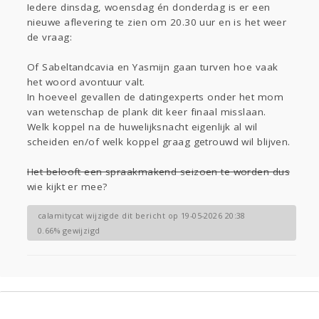
Iedere dinsdag, woensdag én donderdag is er een
Sport
Contact
Viva zoekt
Aangeboden
nieuwe aflevering te zien om 20.30 uur en is het weer
Gevraagd
Horen
Doen
Zien
de vraag:
Lezen
Of Sabeltandcavia en Yasmijn gaan turven hoe vaak
het woord avontuur valt.
In hoeveel gevallen de datingexperts onder het mom
van wetenschap de plank dit keer finaal misslaan.
Welk koppel na de huwelijksnacht eigenlijk al wil
scheiden en/of welk koppel graag getrouwd wil blijven.
Het belooft een spraakmakend seizoen te worden dus
wie kijkt er mee?
calamitycat wijzigde dit bericht op 19-05-2026 20:38
0.66% gewijzigd