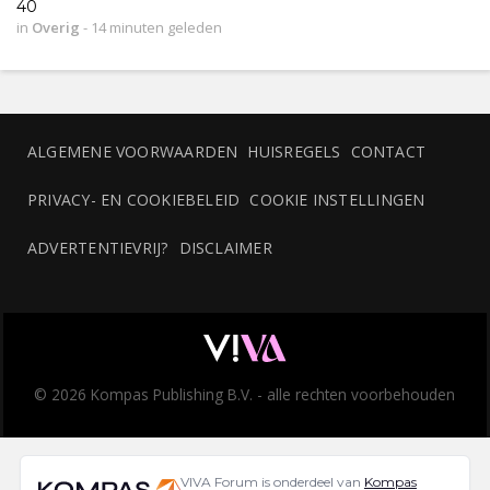
40
in
Overig
-
14 minuten geleden
ALGEMENE VOORWAARDEN
HUISREGELS
CONTACT
PRIVACY- EN COOKIEBELEID
COOKIE INSTELLINGEN
ADVERTENTIEVRIJ?
DISCLAIMER
© 2026 Kompas Publishing B.V. - alle rechten voorbehouden
VIVA Forum is onderdeel van
Kompas