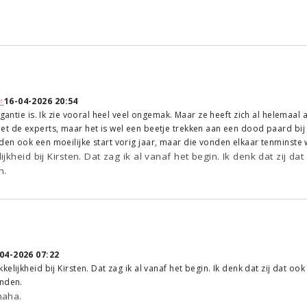
↑
16-04-2026 20:54
ogantie is. Ik zie vooral heel veel ongemak. Maar ze heeft zich al helemaal 
t de experts, maar het is wel een beetje trekken aan een dood paard bij e
en ook een moeilijke start vorig jaar, maar die vonden elkaar tenminste w
jkheid bij Kirsten. Dat zag ik al vanaf het begin. Ik denk dat zij 
n.
04-2026 07:22
elijkheid bij Kirsten. Dat zag ik al vanaf het begin. Ik denk dat zij dat o
onden.
haha.