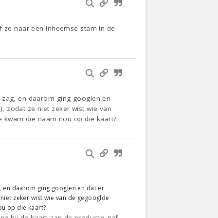
of ze naar een inheemse stam in de
am zag, en daarom ging googlen en
 zodat ze niet zeker wist wie van
e kwam die naam nou op die kaart?
g, en daarom ging googlen en dat er
niet zeker wist wie van de gegooglde
u op die kaart?
rna hij de kaart aan de productie gaf