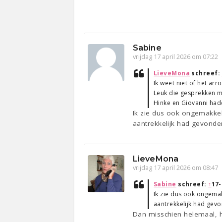
Sabine
vrijdag 17 april 2026 om 07:22
LieveMona
schreef:
Ik weet niet of het arr
Leuk die gesprekken me
Hinke en Giovanni hadd
Ik zie dus ook ongemakkeli
aantrekkelijk had gevonde
LieveMona
vrijdag 17 april 2026 om 08:47
Sabine
schreef:
↑
17-
Ik zie dus ook ongemakk
aantrekkelijk had gev
Dan misschien helemaal, 