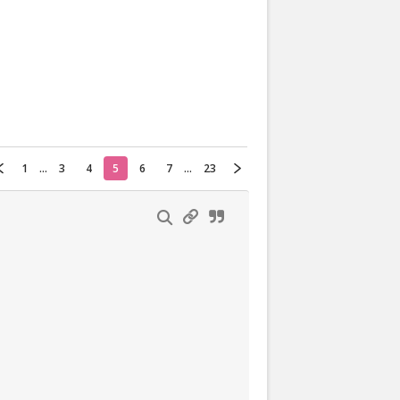
Actueel
Oekraïne
Thuis
Klussen
1
...
3
4
5
6
7
...
23
Lezen