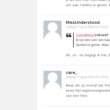
om aan Sandra te geven. M
MissUnderstood
vrijdag 17 april 2026 om 10:23
LieveMona
schreef:
Ik las iets over een k
Sandra te geven. Maar
Ah, zo - nu begrijp ik het.
care_
vrijdag 17 april 2026 om 10:56
Maar als zij vooraf zijn f
exact het tegenovergestel
van een foto.