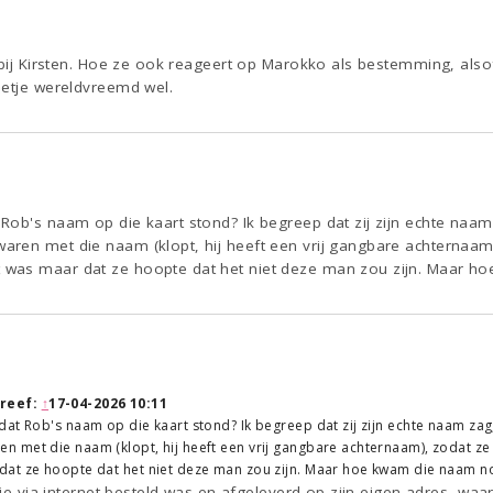
" bij Kirsten. Hoe ze ook reageert op Marokko als bestemming, als
eetje wereldvreemd wel.
Rob's naam op die kaart stond? Ik begreep dat zij zijn echte na
ren met die naam (klopt, hij heeft een vrij gangbare achternaam),
was maar dat ze hoopte dat het niet deze man zou zijn. Maar ho
reef:
↑
17-04-2026 10:11
at Rob's naam op die kaart stond? Ik begreep dat zij zijn echte naam za
 met die naam (klopt, hij heeft een vrij gangbare achternaam), zodat ze 
at ze hoopte dat het niet deze man zou zijn. Maar hoe kwam die naam no
die via internet besteld was en afgeleverd op zijn eigen adres, waa