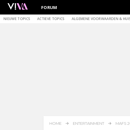
FORUM
NIEUWE TOPICS
ACTIEVE TOPICS
ALGEMENE VOORWAARDEN & HUI
HOME
ENTERTAINMENT
MAFS 2