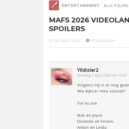
ENTERTAINMENT
ALLE PIJLER
MAFS 2026 VIDEOLA
Relaties
Werk &
Ge
SPOILERS
Studie
Lijf & Lijn
07-04-2026 16:47
553 berichten
Entertainment
Sport
Contact
Yildizlar2
dinsdag 7 april 2026 om 16:47
Volgens mij is er nog geen
Wie kijkt er mee vooruit?
Tot nu toe
Nick en Joyce
Dominik en Ferenc
Anton en Linda