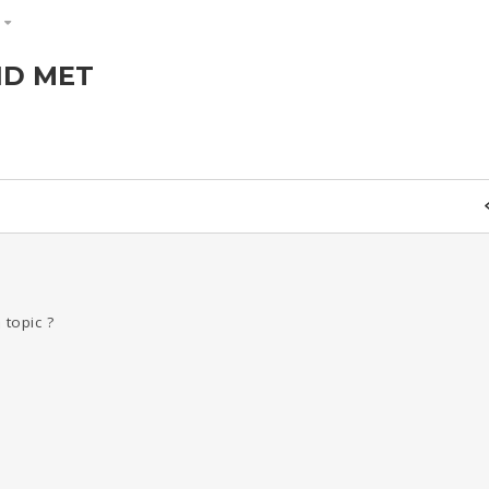
S
ND MET
ld & Recht
Reizen
Seks
Gezondheid
Coronavirus
Overig
COVID-19
Kinderen
Digi
Eten
Mode &
Zwanger
Psyche
Beauty
Viva zoekt
Aangeboden
Gevraagd
Horen
Doen
Zien
 topic ?