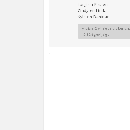
Luigi en Kirsten
Cindy en Linda
Kyle en Danique
yildizlar2 wijzigde dit berich
10.32% gewijzigd