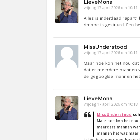
LieveMona
vrijdag 17 april 2026 om 10:11
Alles is inderdaad "apart
rimboe is gestuurd. Een b
MissUnderstood
vrijdag 17 april 2026 om 10:11
Maar hoe kon het nou dat 
dat er meerdere mannen wa
de gegooglde mannen het 
LieveMona
vrijdag 17 april 2026 om 10:18
MissUnderstood
sch
Maar hoe kon het nou d
meerdere mannen waren
mannen het was maar d
Ik las iets over een kaart 