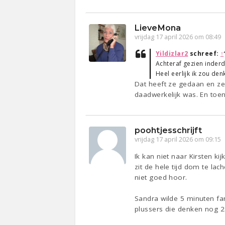
LieveMona
vrijdag 17 april 2026 om 08:49
Yildizlar2
schreef:
↑
Achteraf gezien inderd
Heel eerlijk ik zou d
Dat heeft ze gedaan en ze
daadwerkelijk was. En toe
poohtjesschrijft
vrijdag 17 april 2026 om 09:15
Ik kan niet naar Kirsten k
zit de hele tijd dom te lac
niet goed hoor.
Sandra wilde 5 minuten fam
plussers die denken nog 25 