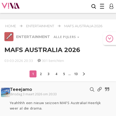
HOME
ENTERTAINMENT
MAFS AUSTRALIA 2026
ENTERTAINMENT
ALLE PIJLERS
MAFS AUSTRALIA 2026
03-03-2026 20:33
301 berichten
Relaties
Werk & Studie
Geld & Recht
Reizen
Seks
Gezondheid
Coronavirus
Overig
COVID-19
1
2
3
4
5
...
13
Actueel
Oekraïne
Lijf & Lijn
Teeejamo
Entertainment
dinsdag 3 maart 2026 om 20:33
Kinderen
Digi
Eten
Mode & Beauty
Yeahhhh een nieuw seizoen MAFS Australia! Heerlijk
Zwanger
Psyche
Thuis
Klussen
weer al die drama.
Sport
Contact
Viva zoekt
Aangeboden