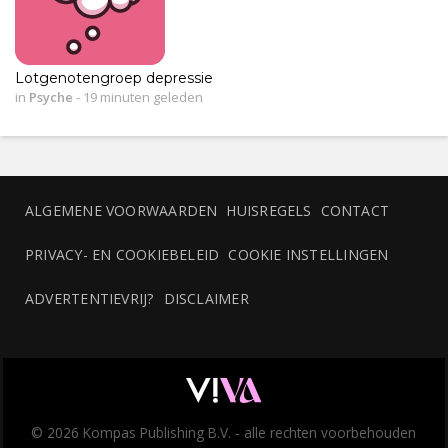
Lotgenotengroep depressie
in
Psyche
-
19 minuten geleden
ALGEMENE VOORWAARDEN
HUISREGELS
CONTACT
PRIVACY- EN COOKIEBELEID
COOKIE INSTELLINGEN
ADVERTENTIEVRIJ?
DISCLAIMER
© 2026 Kompas Publishing B.V. - alle rechten voorbehouden