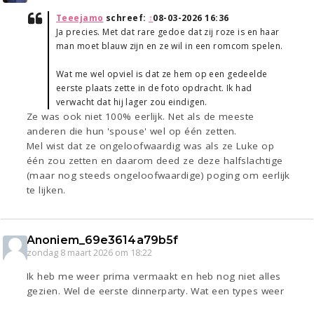
Teeejamo
schreef:
↑
08-03-2026 16:36
Ja precies. Met dat rare gedoe dat zij roze is en haar
man moet blauw zijn en ze wil in een romcom spelen.
Wat me wel opviel is dat ze hem op een gedeelde
eerste plaats zette in de foto opdracht. Ik had
verwacht dat hij lager zou eindigen.
Ze was ook niet 100% eerlijk. Net als de meeste
anderen die hun 'spouse' wel op één zetten.
Mel wist dat ze ongeloofwaardig was als ze Luke op
één zou zetten en daarom deed ze deze halfslachtige
(maar nog steeds ongeloofwaardige) poging om eerlijk
te lijken.
Anoniem_69e3614a79b5f
zondag 8 maart 2026 om 18:22
Ik heb me weer prima vermaakt en heb nog niet alles
gezien. Wel de eerste dinnerparty. Wat een types weer