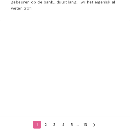
gebeuren op de bank…duurt lang….wil het eigenlijk al
weten :rofl
1
2
3
4
5
...
13