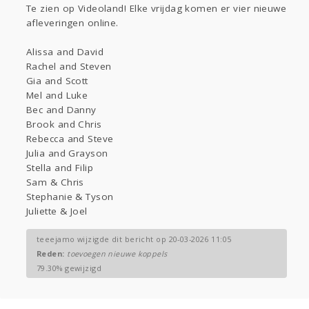
Te zien op Videoland! Elke vrijdag komen er vier nieuwe
Gevraagd
Horen
Doen
Zien
afleveringen online.
Lezen
Alissa and David
Rachel and Steven
Gia and Scott
Mel and Luke
Bec and Danny
Brook and Chris
Rebecca and Steve
Julia and Grayson
Stella and Filip
Sam & Chris
Stephanie & Tyson
Juliette & Joel
teeejamo wijzigde dit bericht op 20-03-2026 11:05
Reden:
toevoegen nieuwe koppels
79.30% gewijzigd