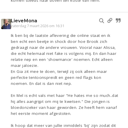
komen steeds naar boven ten koste van hem.
LieveMona
zaterdag 7 maart 2026 om 16:31
Ik ben bij de laatste aflevering die online staat en ik
ben echt een beetje in shock door hoe Brook zich
gedraagt naar de andere vrouwen. Vooral naar Alissa,
die echt helemaal niet fake is volgens mij. En dan haar
relatie nep en een 'showmance' noemen. Echt alleen
maar jaloezie.
En Gia zit mee te doen, terwijl zij ook alleen maar
perfectie tentoonspreidt en geen red flags kon
noemen. En dat is dan niet nep.
En Mel is echt vals met haar "He hates me so much..dat
hij alles aangrijpt om mij te kwetsen." Die jongen is
bloedonzeker van haar geworden. Ze heeft hem vanaf
het eerste moment afgestoten.
Ik hoop dat meer van jullie inmiddels 'bij' zijn zodat dit