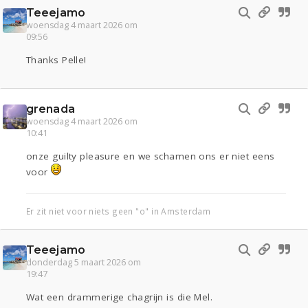
Teeejamo
woensdag 4 maart 2026 om
09:56
Thanks Pelle!
grenada
woensdag 4 maart 2026 om
10:41
onze guilty pleasure en we schamen ons er niet eens
voor
Er zit niet voor niets geen "o" in Amsterdam
Teeejamo
donderdag 5 maart 2026 om
19:47
Wat een drammerige chagrijn is die Mel.