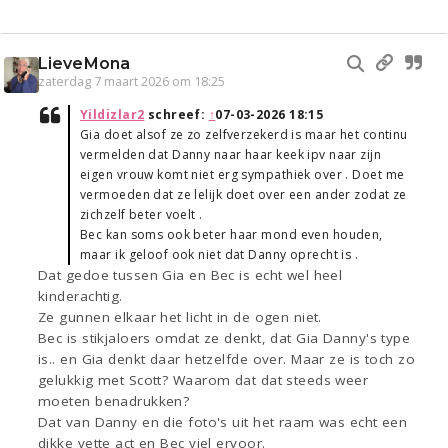
LieveMona
zaterdag 7 maart 2026 om 18:25
Yildizlar2
schreef:
↑
07-03-2026 18:15
Gia doet alsof ze zo zelfverzekerd is maar het continu
vermelden dat Danny naar haar keek ipv naar zijn
eigen vrouw komt niet erg sympathiek over . Doet me
vermoeden dat ze lelijk doet over een ander zodat ze
zichzelf beter voelt .
Bec kan soms ook beter haar mond even houden,
maar ik geloof ook niet dat Danny oprecht is .
Dat gedoe tussen Gia en Bec is echt wel heel
kinderachtig.
Ze gunnen elkaar het licht in de ogen niet.
Bec is stikjaloers omdat ze denkt, dat Gia Danny's type
is.. en Gia denkt daar hetzelfde over. Maar ze is toch zo
gelukkig met Scott? Waarom dat dat steeds weer
moeten benadrukken?
Dat van Danny en die foto's uit het raam was echt een
dikke vette act en Bec viel ervoor.