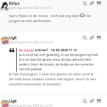
Eirlys
zaterdag 23 mei 2026 om 21:11
Harry Styles in de Arena - toch wel erg leuk
Die
jongeman kan performen.
Ugli
zaterdag 23 mei 2026 om 23:39
Bo-Katan
schreef:
↑
16-05-2026 11:12
Ja ik vond het echt geweldig. In zijn Kensington tijd heb
ik m al vaak live gezien maar dit was wel echt heel
anders. Door de locatie, de liedjes en de connectie
met het publiek.
Ik heb Kensington 1 keer live gezien en toen vond ik
die hele band stukken karton met lippen. Alsof ze een
verplicht nummertje af draaiden.
Ugli
zaterdag 23 mei 2026 om 23:39