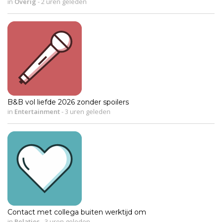
in
Overig
-
2 uren geleden
B&B vol liefde 2026 zonder spoilers
in
Entertainment
-
3 uren geleden
Contact met collega buiten werktijd om
in
Relaties
-
3 uren geleden