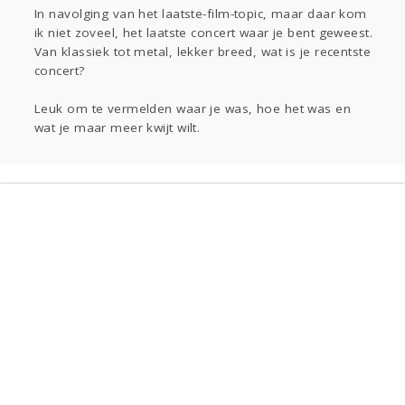
Sport
Contact
Viva zoekt
Aangeboden
In navolging van het laatste-film-topic, maar daar kom
ik niet zoveel, het laatste concert waar je bent geweest.
Gevraagd
Horen
Doen
Zien
Van klassiek tot metal, lekker breed, wat is je recentste
Lezen
concert?
Leuk om te vermelden waar je was, hoe het was en
wat je maar meer kwijt wilt.