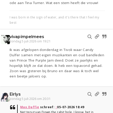
ode aan Tina Turner. Wat een stem heeft die vrouw!
I was born in the sign of water, and it's there that I feel my
best
vivapimpelmees
zondag 5 juli 2026 om 19:21
Ik was afgelopen donderdag in Tivoli waar Candy
Dulfer samen met eigen muzikanten en oud bandleden
van Prince The Purple Jam deed. Doet ze jaarlijks en
hopelijk blijft ze dat doen. Ik heb een topavond gehad.
Zoon was gisteren bij Bruno en daar was ik toch wel
een beetje jaloers op.
Eirlys
zondag 5 juli 2026 om 20:31
Max.Daffie
schreef:
↑
05-07-2026 18:49
Net terug van Down the rabit hole. I know, het is