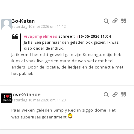
Bo-Katan
zaterdag 16 mei 2026 om 11:12
vivapimpelmees
schreef:
↑
16-05-2026 11:04
Ja hè. Een paar maanden geleden ook gezien. Ik was
diep onder de indruk.
Ja ik vond het echt geweldig. In zijn Kensington tijd heb
ik m al vaak live gezien maar dit was wel echt heel
anders. Door de locatie, de liedjes en de connectie met
het publiek.
love2dance
zaterdag 16 mei 2026 om 11:23
Paar weken geleden Simply Red in ziggo dome. Het
was super!! Jeugdsentiment