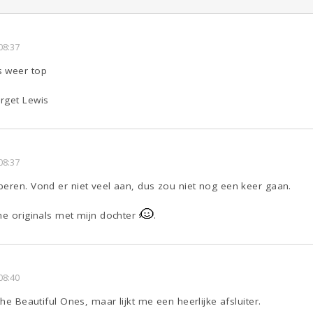
08:37
s weer top
rget Lewis
08:37
beren. Vond er niet veel aan, dus zou niet nog een keer gaan.
he originals met mijn dochter
.
08:40
the Beautiful Ones, maar lijkt me een heerlijke afsluiter.