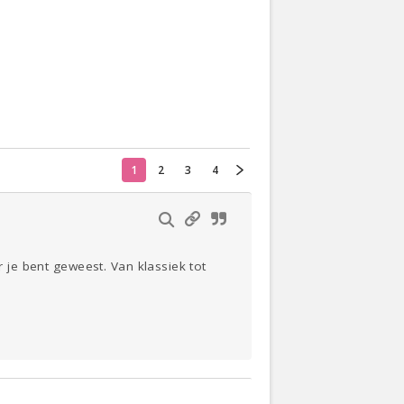
Actueel
Oekraïne
Thuis
Klussen
1
2
3
4
Lezen
r je bent geweest. Van klassiek tot