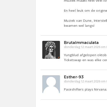
muziek maakt heel veel lo
En heel leuk om de origine
Muziek van Dune, Interstell
kwamen wel langs!
BrutaImmaculata
donderdag 12 maart 2026 om 
Yungblud afgelopen oktob
Ticketswap en was elke c
Esther-93
donderdag 12 maart 2026 om 
Paceshifters plays Nirvana.