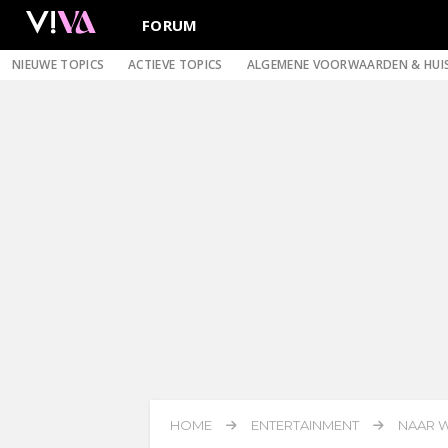
FORUM
NIEUWE TOPICS
ACTIEVE TOPICS
ALGEMENE VOORWAARDEN & HUI
HOME
ENTERTAINMENT
NAAR W