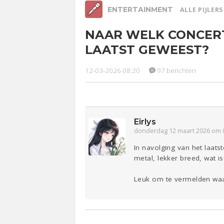
ENTERTAINMENT
ALLE PIJLER
NAAR WELK CONCERT
Relaties
Werk &
Ge
LAATST GEWEEST?
Studie
Lijf & Lijn
12-03-2026 08:20
97 berichten
Entertainment
Sport
Contact
Eirlys
donderdag 12 maart 2026 om 
In navolging van het laatst
metal, lekker breed, wat is
Leuk om te vermelden waar