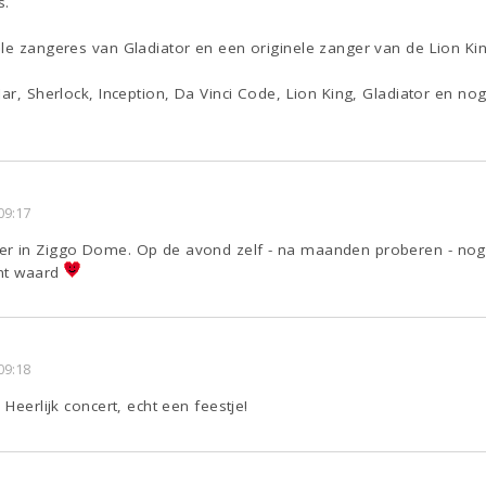
s.
le zangeres van Gladiator en een originele zanger van de Lion Kin
ar, Sherlock, Inception, Da Vinci Code, Lion King, Gladiator en nog
09:17
er in Ziggo Dome. Op de avond zelf - na maanden proberen - nog 
ent waard
09:18
 Heerlijk concert, echt een feestje!