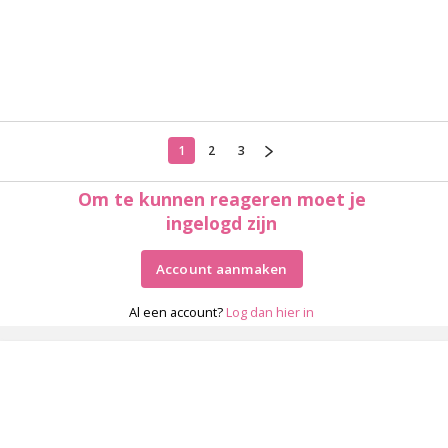
1
2
3
Om te kunnen reageren moet je
ingelogd zijn
Account aanmaken
Al een account?
Log dan hier in