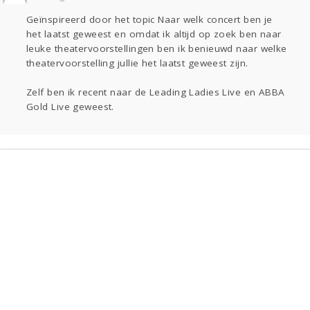
Sport
Contact
Viva zoekt
Aangeboden
Geïnspireerd door het topic Naar welk concert ben je
Gevraagd
Horen
Doen
Zien
het laatst geweest en omdat ik altijd op zoek ben naar
Lezen
leuke theatervoorstellingen ben ik benieuwd naar welke
theatervoorstelling jullie het laatst geweest zijn.
Zelf ben ik recent naar de Leading Ladies Live en ABBA
Gold Live geweest.