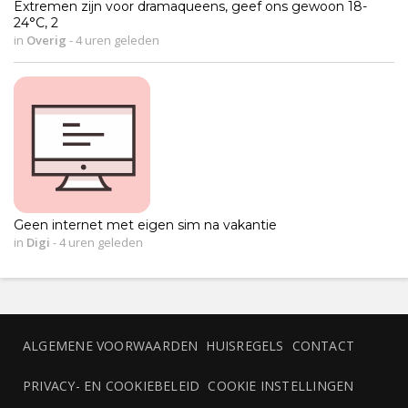
Extremen zijn voor dramaqueens, geef ons gewoon 18-
24°C, 2
in
Overig
-
4 uren geleden
Geen internet met eigen sim na vakantie
in
Digi
-
4 uren geleden
ALGEMENE VOORWAARDEN
HUISREGELS
CONTACT
PRIVACY- EN COOKIEBELEID
COOKIE INSTELLINGEN