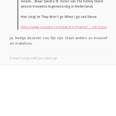
vinden... Maar Sandra St. Victor van The Family Stand
(woont trouwens tegenwoordig in Nederland).
Hier zingt ze They Won't go When I go van Stevie
https://www.youtube.com/watch?v=PvaHjj5 ... aSt.Victor
Ja, beetje doseren zou fijn zijn. Staat anders zo invasief
en mateloos.
It won't stop until you wise up