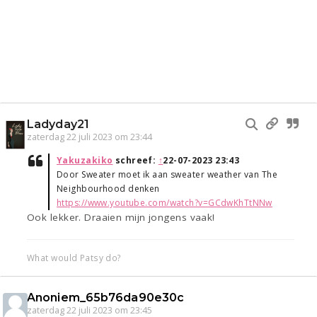
Ladyday21
zaterdag 22 juli 2023 om 23:44
Yakuzakiko
schreef:
↑
22-07-2023 23:43
Door Sweater moet ik aan sweater weather van The
Neighbourhood denken
https://www.youtube.com/watch?v=GCdwKhTtNNw
Ook lekker. Draaien mijn jongens vaak!
What would Patsy do?
Anoniem_65b76da90e30c
zaterdag 22 juli 2023 om 23:45