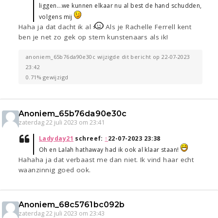
liggen...we kunnen elkaar nu al best de hand schudden,
volgens mij
Haha ja dat dacht ik al
Als je Rachelle Ferrell kent
ben je net zo gek op stem kunstenaars als ik!
anoniem_65b76da90e30c wijzigde dit bericht op 22-07-2023
23:42
0.71% gewijzigd
Anoniem_65b76da90e30c
zaterdag 22 juli 2023 om 23:41
Ladyday21
schreef:
↑
22-07-2023 23:38
Oh en Lalah hathaway had ik ook al klaar staan!
Hahaha ja dat verbaast me dan niet. Ik vind haar echt
waanzinnig goed ook.
Anoniem_68c5761bc092b
zaterdag 22 juli 2023 om 23:43