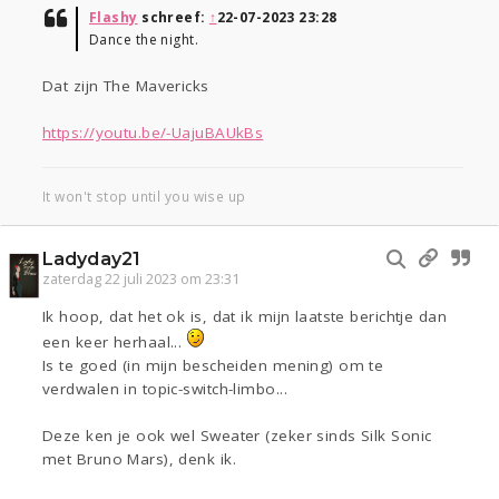
Flashy
schreef:
↑
22-07-2023 23:28
Dance the night.
Dat zijn The Mavericks
https://youtu.be/-UajuBAUkBs
It won't stop until you wise up
Ladyday21
zaterdag 22 juli 2023 om 23:31
Ik hoop, dat het ok is, dat ik mijn laatste berichtje dan
een keer herhaal...
Is te goed (in mijn bescheiden mening) om te
verdwalen in topic-switch-limbo...
Deze ken je ook wel Sweater (zeker sinds Silk Sonic
met Bruno Mars), denk ik.