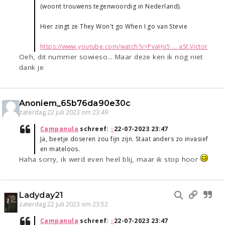
(woont trouwens tegenwoordig in Nederland).
Hier zingt ze They Won't go When I go van Stevie
https://www.youtube.com/watch?v=PvaHjj5 ... aSt.Victor
Oeh, dit nummer sowieso... Maar deze ken ik nog niet
dank je
Anoniem_65b76da90e30c
zaterdag 22 juli 2023 om 23:49
Campanula
schreef:
↑
22-07-2023 23:47
Ja, beetje doseren zou fijn zijn. Staat anders zo invasief
en mateloos.
Haha sorry, ik werd even heel blij, maar ik stop hoor
Ladyday21
zaterdag 22 juli 2023 om 23:52
Campanula
schreef:
↑
22-07-2023 23:47