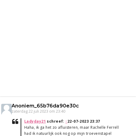
Anoniem_65b76da90e30c
zaterdag 22 juli 2023 om 23:40
Ladyday21
schreef:
↑
22-07-2023 23:37
Haha, ik ga het zo afluisteren, maar Rachelle Ferrell
had ik natuurlijk ook nog op mijn troevenstapel