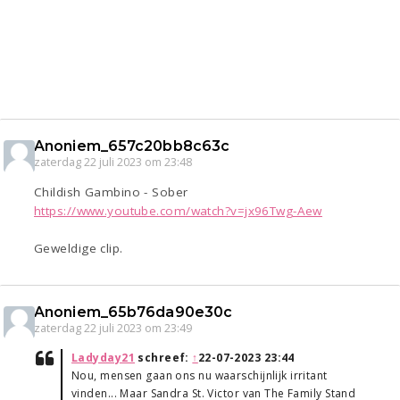
Anoniem_657c20bb8c63c
zaterdag 22 juli 2023 om 23:48
Childish Gambino - Sober
https://www.youtube.com/watch?v=jx96Twg-Aew
Geweldige clip.
Anoniem_65b76da90e30c
zaterdag 22 juli 2023 om 23:49
Ladyday21
schreef:
↑
22-07-2023 23:44
Nou, mensen gaan ons nu waarschijnlijk irritant
vinden... Maar Sandra St. Victor van The Family Stand