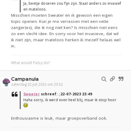
Ja, beetje doseren zou fijn zijn. Staat anders zo invasief
en mateloos.
Misschien moeten Sweater en ik gewoon een eigen
topic openen. Kun je me verrassen met een vette
zanger(es), die ik nog niet ken? Is misschien niet eens
zo een slecht idee. En sorry voor het invasieve, dat wil
ik niet zijn, maar mateloos herken ik mezelf helaas wel
in.
What would Patsy do?
Campanula
zaterdag 22 juli 2023 om 23:52
Sweater
schreef:
↑
22-07-2023 23:49
Haha sorry, ik werd even heel blij, maar ik stop hoor
Enthousiasme is leuk, maar groepsverband ook.