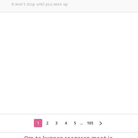
It won't stop until you wise up
1
2
3
4
5
...
105
Om te kunnen reageren moet je