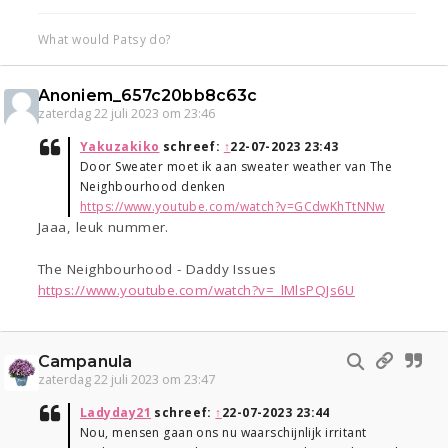
What would Patsy do?
Anoniem_657c20bb8c63c
zaterdag 22 juli 2023 om 23:46
Yakuzakiko
schreef:
↑
22-07-2023 23:43
Door Sweater moet ik aan sweater weather van The
Neighbourhood denken
https://www.youtube.com/watch?v=GCdwKhTtNNw
Jaaa, leuk nummer.
The Neighbourhood - Daddy Issues
https://www.youtube.com/watch?v=_lMlsPQJs6U
Campanula
zaterdag 22 juli 2023 om 23:47
Ladyday21
schreef:
↑
22-07-2023 23:44
Nou, mensen gaan ons nu waarschijnlijk irritant