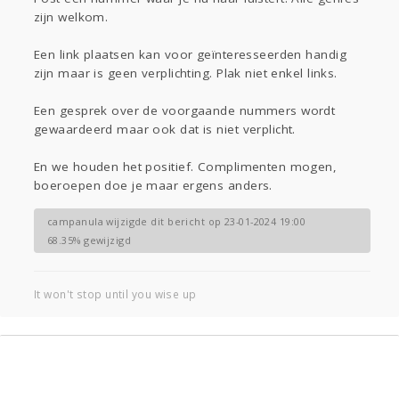
Sport
Contact
Viva zoekt
Aangeboden
zijn welkom.
Gevraagd
Horen
Doen
Zien
Een link plaatsen kan voor geïnteresseerden handig
Lezen
zijn maar is geen verplichting. Plak niet enkel links.
Een gesprek over de voorgaande nummers wordt
gewaardeerd maar ook dat is niet verplicht.
En we houden het positief. Complimenten mogen,
boeroepen doe je maar ergens anders.
campanula wijzigde dit bericht op 23-01-2024 19:00
68.35% gewijzigd
It won't stop until you wise up