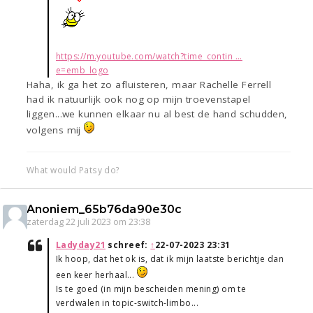
https://m.youtube.com/watch?time_contin ...
e=emb_logo
Haha, ik ga het zo afluisteren, maar Rachelle Ferrell
had ik natuurlijk ook nog op mijn troevenstapel
liggen...we kunnen elkaar nu al best de hand schudden,
volgens mij
What would Patsy do?
Anoniem_65b76da90e30c
zaterdag 22 juli 2023 om 23:38
Ladyday21
schreef:
↑
22-07-2023 23:31
Ik hoop, dat het ok is, dat ik mijn laatste berichtje dan
een keer herhaal...
Is te goed (in mijn bescheiden mening) om te
verdwalen in topic-switch-limbo...