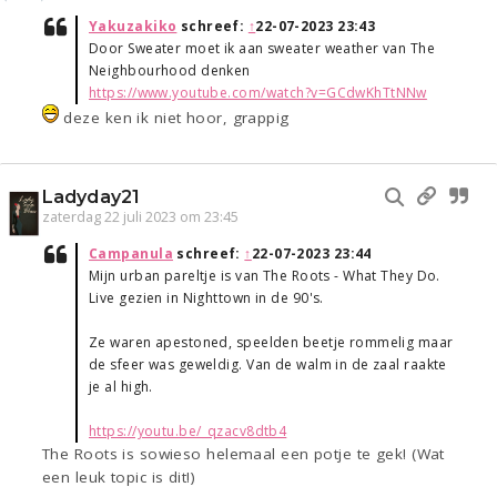
Yakuzakiko
schreef:
↑
22-07-2023 23:43
Door Sweater moet ik aan sweater weather van The
Neighbourhood denken
https://www.youtube.com/watch?v=GCdwKhTtNNw
deze ken ik niet hoor, grappig
Ladyday21
zaterdag 22 juli 2023 om 23:45
Campanula
schreef:
↑
22-07-2023 23:44
Mijn urban pareltje is van The Roots - What They Do.
Live gezien in Nighttown in de 90's.
Ze waren apestoned, speelden beetje rommelig maar
de sfeer was geweldig. Van de walm in de zaal raakte
je al high.
https://youtu.be/_qzacv8dtb4
The Roots is sowieso helemaal een potje te gek! (Wat
een leuk topic is dit!)