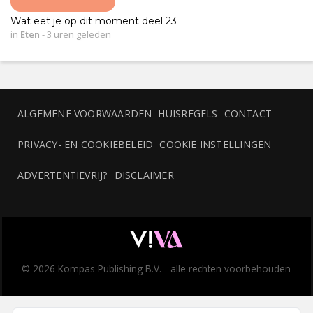
Wat eet je op dit moment deel 23
in
Eten
-
3 uren geleden
ALGEMENE VOORWAARDEN
HUISREGELS
CONTACT
PRIVACY- EN COOKIEBELEID
COOKIE INSTELLINGEN
ADVERTENTIEVRIJ?
DISCLAIMER
© 2026 Kompas Publishing B.V. - alle rechten voorbehouden