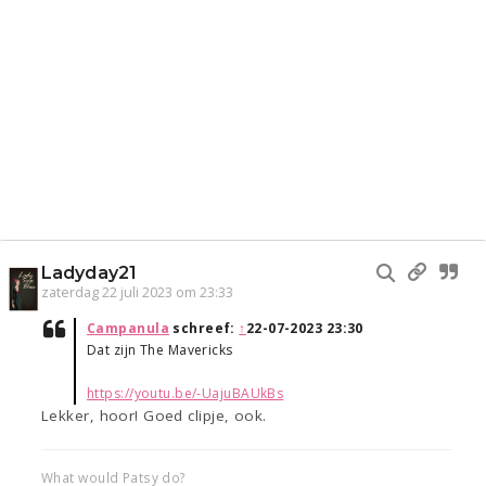
Ladyday21
zaterdag 22 juli 2023 om 23:33
Campanula
schreef:
↑
22-07-2023 23:30
Dat zijn The Mavericks
https://youtu.be/-UajuBAUkBs
Lekker, hoor! Goed clipje, ook.
What would Patsy do?