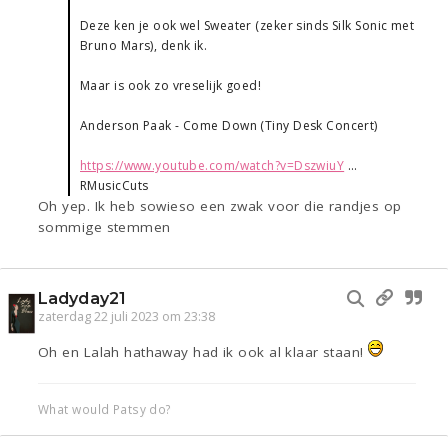
Deze ken je ook wel Sweater (zeker sinds Silk Sonic met
Bruno Mars), denk ik.
Maar is ook zo vreselijk goed!
Anderson Paak - Come Down (Tiny Desk Concert)
https://www.youtube.com/watch?v=DszwiuY
...
RMusicCuts
Oh yep. Ik heb sowieso een zwak voor die randjes op
sommige stemmen
Ladyday21
zaterdag 22 juli 2023 om 23:38
Oh en Lalah hathaway had ik ook al klaar staan!
What would Patsy do?