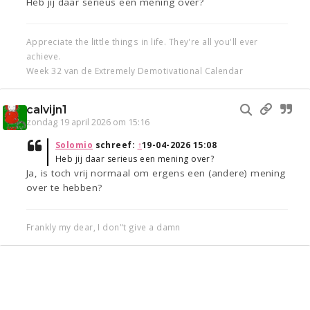
Heb jij daar serieus een mening over?
Appreciate the little things in life. They're all you'll ever
achieve.
Week 32 van de Extremely Demotivational Calendar
calvijn1
zondag 19 april 2026 om 15:16
Solomio
schreef:
↑
19-04-2026 15:08
Heb jij daar serieus een mening over?
Ja, is toch vrij normaal om ergens een (andere) mening
over te hebben?
Frankly my dear, I don"t give a damn