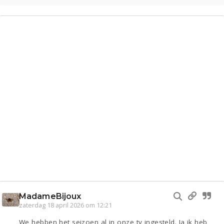
Gevraagd
Horen
Doen
Zien
Lezen
MadameBijoux
zaterdag 18 april 2026 om 12:21
We hebben het seizoen al in onze tv ingesteld. Ja,ik heb