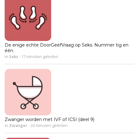
De enige echte DoorGeefVraag op Seks. Nummer tig en
één.
in
Seks
-
17 minuten geleden
Zwanger worden met IVF of ICSI (deel 9)
in
Zwanger
-
20 minuten geleden