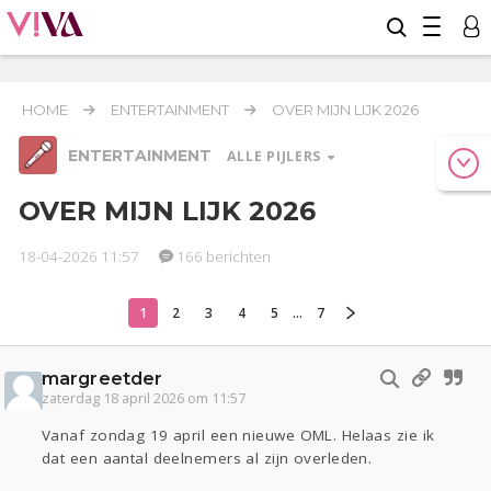
HOME
ENTERTAINMENT
OVER MIJN LIJK 2026
ENTERTAINMENT
ALLE PIJLERS
OVER MIJN LIJK 2026
18-04-2026 11:57
166 berichten
Relaties
Werk & Studie
Geld & Recht
Reizen
Seks
Gezondheid
Coronavirus
Overig
COVID-19
1
2
3
4
5
...
7
Actueel
Oekraïne
Lijf & Lijn
margreetder
Entertainment
zaterdag 18 april 2026 om 11:57
Kinderen
Digi
Eten
Mode & Beauty
Vanaf zondag 19 april een nieuwe OML. Helaas zie ik
Zwanger
Psyche
Thuis
Klussen
dat een aantal deelnemers al zijn overleden.
Sport
Contact
Viva zoekt
Aangeboden