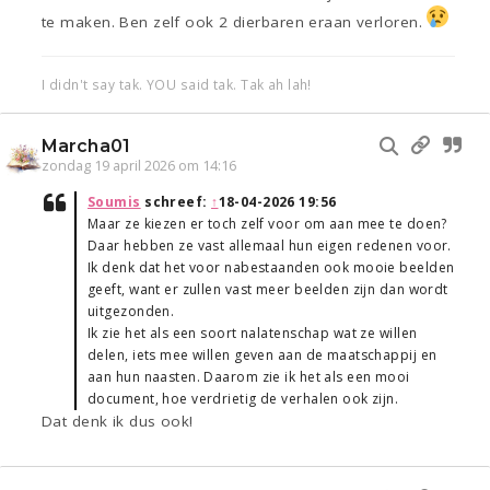
te maken. Ben zelf ook 2 dierbaren eraan verloren.
I didn't say tak. YOU said tak. Tak ah lah!
Marcha01
zondag 19 april 2026 om 14:16
Soumis
schreef:
↑
18-04-2026 19:56
Maar ze kiezen er toch zelf voor om aan mee te doen?
Daar hebben ze vast allemaal hun eigen redenen voor.
Ik denk dat het voor nabestaanden ook mooie beelden
geeft, want er zullen vast meer beelden zijn dan wordt
uitgezonden.
Ik zie het als een soort nalatenschap wat ze willen
delen, iets mee willen geven aan de maatschappij en
aan hun naasten. Daarom zie ik het als een mooi
document, hoe verdrietig de verhalen ook zijn.
Dat denk ik dus ook!