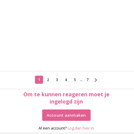
1
2
3
4
5
...
7
Om te kunnen reageren moet je
ingelogd zijn
Account aanmaken
Al een account?
Log dan hier in