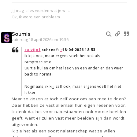
Jij mag alles worden wat je wilt.
Ok, ik word een probleem.
Soumis
zaterdag 18 april 2026 om 19:56
calvijn1
schreef:
↑
18-04-2026 18:53
Ik kijk ook, maar ergens voelt het ook als
ramptoerisme.
Uurtje huilen om het leed van een ander en dan weer
back to normal
Nogmaals, ik kijj zelf ook, maar ergens voelt het niet
lekker
Maar ze kiezen er toch zelf voor om aan mee te doen?
Daar hebben ze vast allemaal hun eigen redenen voor.
Ik denk dat het voor nabestaanden ook mooie beelden
geeft, want er zullen vast meer beelden zijn dan wordt
uitgezonden.
Ik zie het als een soort nalatenschap wat ze willen