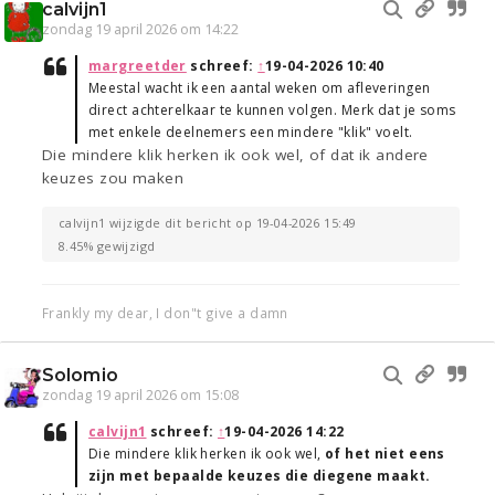
calvijn1
zondag 19 april 2026 om 14:22
margreetder
schreef:
↑
19-04-2026 10:40
Meestal wacht ik een aantal weken om afleveringen
direct achterelkaar te kunnen volgen. Merk dat je soms
met enkele deelnemers een mindere "klik" voelt.
Die mindere klik herken ik ook wel, of dat ik andere
keuzes zou maken
calvijn1 wijzigde dit bericht op 19-04-2026 15:49
8.45% gewijzigd
Frankly my dear, I don"t give a damn
Solomio
zondag 19 april 2026 om 15:08
calvijn1
schreef:
↑
19-04-2026 14:22
Die mindere klik herken ik ook wel,
of het niet eens
zijn met bepaalde keuzes die diegene maakt.